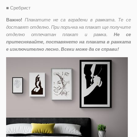
■
Сребрист
Важно!
Плакатите не са вградени в рамката. Те се
доставят отделно. При поръчка на плакат ще получите
отделно отпечатан плакат и рамка.
Не се
притеснявайте, поставянето на плаката в рамката
е изключително лесно. Всеки може да се справи!