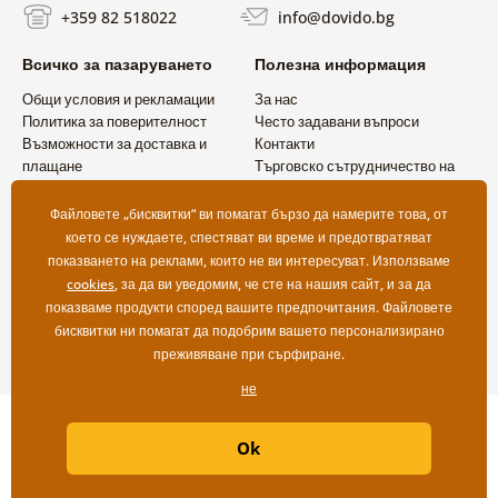
+359 82 518022
info@dovido.bg
Всичко за пазаруването
Полезна информация
Общи условия и рекламации
За нас
Политика за поверителност
Често задавани въпроси
Възможности за доставка и
Контакти
плащане
Търговско сътрудничество на
Връщане на продукт
едро
Файловете „бисквитки“ ви помагат бързо да намерите това, от
което се нуждаете, спестяват ви време и предотвратяват
показването на реклами, които не ви интересуват. Използваме
cookies
, за да ви уведомим, че сте на нашия сайт, и за да
показваме продукти според вашите предпочитания. Файловете
бисквитки ни помагат да подобрим вашето персонализирано
преживяване при сърфиране.
не
Copyright ©2019 © Dovido.bg.
Ok
Webdesign
Litvanyi.sk
| Онлайн магазинът е създаден от