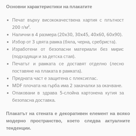
Основни характеристики на плакатите
Печат върху висококачествена хартия с плътност
200 г/м².
Налични в 4 размера (20x30, 30x45, 40x60, 60x90).
Избор от 3 цвята рамка (бяла, черна, сребриста).
Изработени от безопасни материали без мирис
(подходящи и за детска стая).
Печатът и рамката се доставят отделно (лесно
поставяне на плаката в рамката).
Предната част е защитена с плексиглас.
MDF плочата на гърба има 2 закачалки за окачване.
Опаковани в здрава 5-слойна картонена кутия за
безопасна доставка.
Плакатът на стената е декоративен елемент на всяко
модерно пространство, което следва актуалните
тенденции.