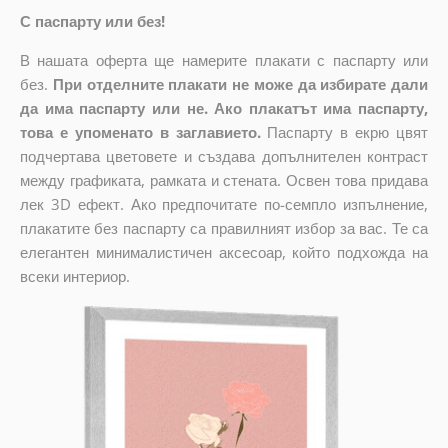
С паспарту или без!
В нашата оферта ще намерите плакати с паспарту или
без.
При отделните плакати не може да избирате дали
да има паспарту или не. Ако плакатът има паспарту,
това е упоменато в заглавието.
Паспарту в екрю цвят
подчертава цветовете и създава допълнителен контраст
между графиката, рамката и стената. Освен това придава
лек 3D ефект. Ако предпочитате по-семпло изпълнение,
плакатите без паспарту са правилният избор за вас. Те са
елегантен минималистичен аксесоар, който подхожда на
всеки интериор.