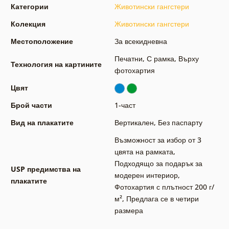
Категории
Животински гангстери
Колекция
Животински гангстери
Местоположение
За всекидневна
Печатни
,
С рамка
,
Върху
Технология на картините
фотохартия
Цвят
Брой части
1-част
Вид на плакатите
Вертикален
,
Без паспарту
Възможност за избор от 3
цвята на рамката
,
Подходящо за подарък за
USP предимства на
модерен интериор
,
плакатите
Фотохартия с плътност 200 г/
м²
,
Предлага се в четири
размера