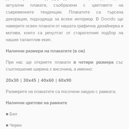
актуални плакати, съобразени с цветовете на
съвременните тенденции. Плакатите са търсена
декорация, подходяща за всеки интериор. В Dovido ще
намерите освен плакати от нашата графична дизайнерка и
мотиви, които са резултат от старателния подбор на
нашия талантлив екип.
Налични размери на плакатите (в см)
При нас ще откриете плакати
в четири размера
със
съотношение ширина x височина, а именно:
20x30 | 30x45 | 40x60 | 60x90
Размерите на плакатите са посочени заедно с рамката.
Налични цветове на рамките
■
Бял
■
Черен