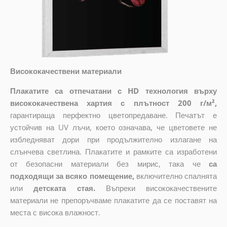
Висококачествени материали
Плакатите са отпечатани с HD технология върху
висококачествена хартия с плътност 200 г/м²,
гарантираща перфектно цветопредаване. Печатът е
устойчив на UV лъчи, което означава, че цветовете не
избледняват дори при продължително излагане на
слънчева светлина. Плакатите и рамките са изработени
от безопасни материали без мирис, така че
са
подходящи за всяко помещение,
включително спалнята
или
детската стая.
Въпреки висококачествените
материали не препоръчваме плакатите да се поставят на
места с висока влажност.