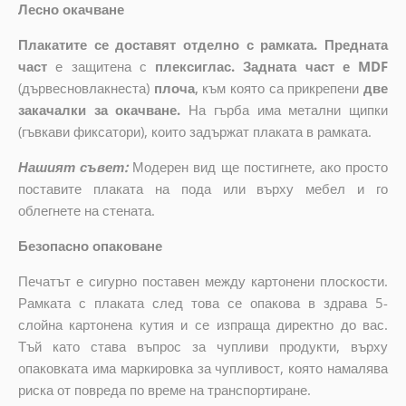
Лесно окачване
Плакатите се доставят отделно с рамката. Предната
част
е защитена с
плексиглас. Задната част е MDF
(дървесновлакнеста)
плоча
,
към която са прикрепени
две
закачалки за окачване.
На гърба има метални щипки
(гъвкави фиксатори), които задържат плаката в рамката.
Нашият съвет:
Модерен вид ще постигнете, ако просто
поставите плаката на пода или върху мебел и го
облегнете на стената.
Безопасно опаковане
Печатът е сигурно поставен между картонени плоскости.
Рамката с плаката след това се опакова в здрава 5-
слойна картонена кутия и се изпраща директно до вас.
Тъй като става въпрос за чупливи продукти, върху
опаковката има маркировка за чупливост, която намалява
риска от повреда по време на транспортиране.