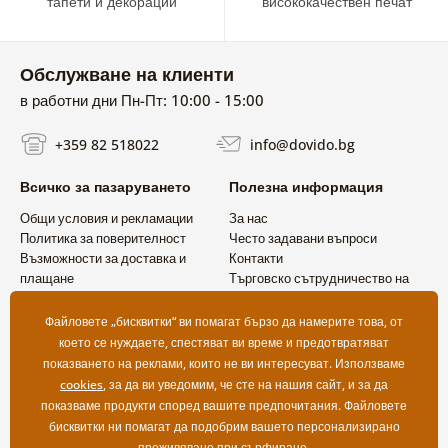
тапети и декорации
висококачествен печат
Обслужване на клиенти
в работни дни Пн-Пт: 10:00 - 15:00
+359 82 518022
info@dovido.bg
Всичко за пазаруването
Полезна информация
Общи условия и рекламации
За нас
Политика за поверителност
Често задавани въпроси
Възможности за доставка и
Контакти
плащане
Търговско сътрудничество на
Връщане на продукт
едро
Файловете „бисквитки“ ви помагат бързо да намерите това, от
което се нуждаете, спестяват ви време и предотвратяват
показването на реклами, които не ви интересуват. Използваме
cookies
, за да ви уведомим, че сте на нашия сайт, и за да
показваме продукти според вашите предпочитания. Файловете
бисквитки ни помагат да подобрим вашето персонализирано
преживяване при сърфиране.