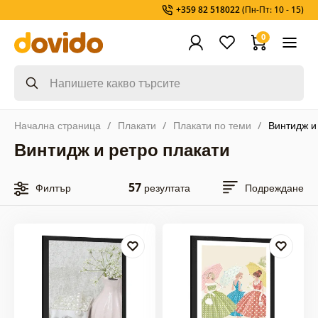
+359 82 518022
(Пн-Пт: 10 - 15)
0
Начална страница
Плакати
Плакати по теми
Винтидж и
Винтидж и ретро плакати
57
Филтър
резултата
Подреждане