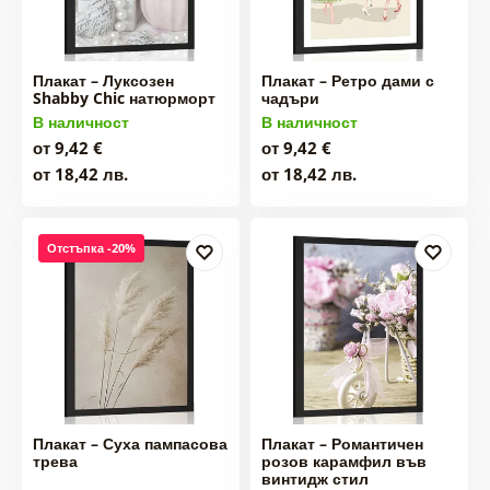
Плакат – Луксозен
Плакат – Ретро дами с
Shabby Chic натюрморт
чадъри
В наличност
В наличност
от 9,42 €
от 9,42 €
от 18,42 лв.
от 18,42 лв.
Отстъпка -20%
Плакат – Суха пампасова
Плакат – Романтичен
трева
розов карамфил във
винтидж стил