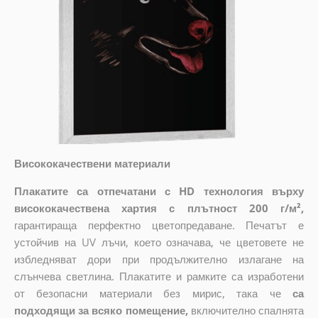
Висококачествени материали
Плакатите са отпечатани с HD технология върху
висококачествена хартия с плътност 200 г/м²,
гарантираща перфектно цветопредаване. Печатът е
устойчив на UV лъчи, което означава, че цветовете не
избледняват дори при продължително излагане на
слънчева светлина. Плакатите и рамките са изработени
от безопасни материали без мирис, така че
са
подходящи за всяко помещение,
включително спалнята