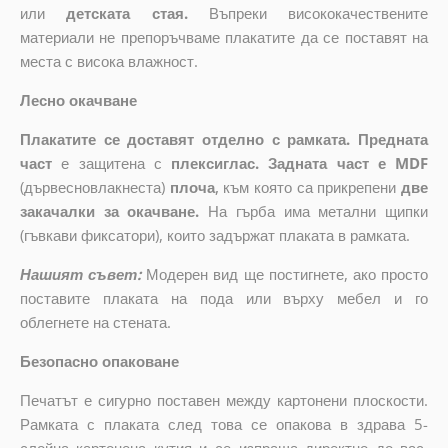
или
детската стая.
Въпреки висококачествените
материали не препоръчваме плакатите да се поставят на
места с висока влажност.
Лесно окачване
Плакатите се доставят отделно с рамката. Предната
част
е защитена с
плексиглас. Задната част е MDF
(дървесновлакнеста)
плоча
,
към която са прикрепени
две
закачалки за окачване.
На гърба има метални щипки
(гъвкави фиксатори), които задържат плаката в рамката.
Нашият съвет:
Модерен вид ще постигнете, ако просто
поставите плаката на пода или върху мебел и го
облегнете на стената.
Безопасно опаковане
Печатът е сигурно поставен между картонени плоскости.
Рамката с плаката след това се опакова в здрава 5-