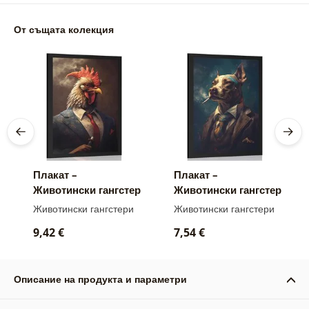
От същата колекция
Плакат –
Плакат –
Животински гангстер
Животински гангстер
петел
куче
Животински гангстери
Животински гангстери
9,42 €
7,54 €
Описание на продукта и параметри