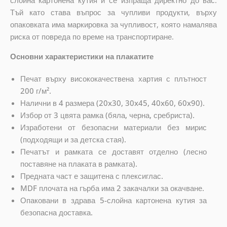
слойна картонена кутия и се изпраща директно до вас.
Тъй като става въпрос за чупливи продукти, върху
опаковката има маркировка за чупливост, която намалява
риска от повреда по време на транспортиране.
Основни характеристики на плакатите
Печат върху висококачествена хартия с плътност
200 г/м².
Налични в 4 размера (20x30, 30x45, 40x60, 60x90).
Избор от 3 цвята рамка (бяла, черна, сребриста).
Изработени от безопасни материали без мирис
(подходящи и за детска стая).
Печатът и рамката се доставят отделно (лесно
поставяне на плаката в рамката).
Предната част е защитена с плексиглас.
MDF плочата на гърба има 2 закачалки за окачване.
Опаковани в здрава 5-слойна картонена кутия за
безопасна доставка.