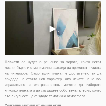
Плакати
са чудесно решение за хората, които искат
лесно, бързо и с минимални разходи да променят визията
на интериора. Само един плакат е достатъчен, за да
придаде на стаята нов характер. Ако искате нещо по-
изразително и екстравагантно, можете да изберете
няколко плаката и да създадете собствена галерия, която
със сигурност ще създаде тематична атмосфера.
Уникални мотиви от нашия екип