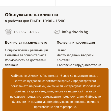
Обслужване на клиенти
в работни дни Пн-Пт: 10:00 - 15:00
+359 82 518022
info@dovido.bg
Всичко за пазаруването
Полезна информация
Общи условия и рекламации
За нас
Политика за поверителност
Често задавани въпроси
Възможности за доставка и
Контакти
плащане
Търговско сътрудничество на
Връщане на продукт
едро
Файловете „бисквитки“ ви помагат бързо да намерите това, от
което се нуждаете, спестяват ви време и предотвратяват
показването на реклами, които не ви интересуват. Използваме
cookies
, за да ви уведомим, че сте на нашия сайт, и за да
показваме продукти според вашите предпочитания. Файловете
бисквитки ни помагат да подобрим вашето персонализирано
преживяване при сърфиране.