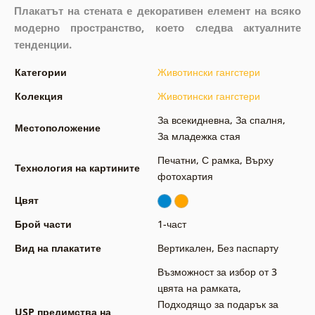
Плакатът на стената е декоративен елемент на всяко
модерно пространство, което следва актуалните
тенденции.
Категории
Животински гангстери
Колекция
Животински гангстери
За всекидневна
,
За спалня
,
Местоположение
За младежка стая
Печатни
,
С рамка
,
Върху
Технология на картините
фотохартия
Цвят
Брой части
1-част
Вид на плакатите
Вертикален
,
Без паспарту
Възможност за избор от 3
цвята на рамката
,
Подходящо за подарък за
USP предимства на