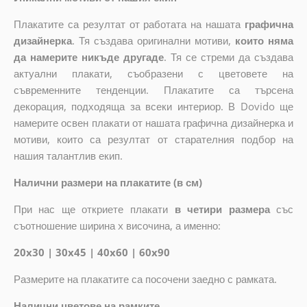
Плакатите са резултат от работата на нашата
графична
дизайнерка
. Тя създава оригинални мотиви,
които няма
да намерите никъде другаде
. Тя се стреми да създава
актуални плакати, съобразени с цветовете на
съвременните тенденции. Плакатите са търсена
декорация, подходяща за всеки интериор. В Dovido ще
намерите освен плакати от нашата графична дизайнерка и
мотиви, които са резултат от старателния подбор на
нашия талантлив екип.
Налични размери на плакатите (в см)
При нас ще откриете плакати
в четири размера
със
съотношение ширина x височина, а именно:
20x30 | 30x45 | 40x60 | 60x90
Размерите на плакатите са посочени заедно с рамката.
Налични цветове на рамките