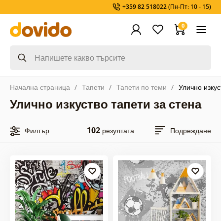
+359 82 518022
(Пн-Пт: 10 - 15)
0
Начална страница
Тапети
Тапети по теми
Улично изкус
Улично изкуство тапети за стена
102
Филтър
резултата
Подреждане