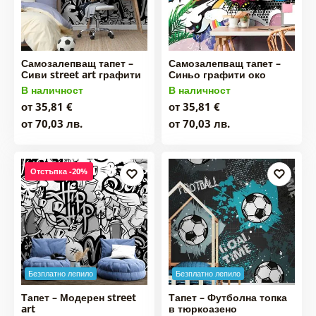
Самозалепващ тапет –
Самозалепващ тапет –
Сиви street art графити
Синьо графити око
В наличност
В наличност
от 35,81 €
от 35,81 €
от 70,03 лв.
от 70,03 лв.
Отстъпка -20%
Безплатно лепило
Безплатно лепило
Тапет – Модерен street
Тапет – Футболна топка
art
в тюркоазено