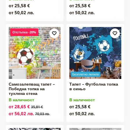
от 25,58 €
от 25,58 €
от 50,02 лв.
от 50,02 лв.
Отстъпка -20%
Безплатно лепило
Самозалепващ тапет –
Тапет – Футболна топка
Победна топка на
в синьо
тухлена стена
В наличност
В наличност
от 28,65 €
от 25,58 €
35,81 €
от 56,02 лв.
от 50,02 лв.
70,03 лв.