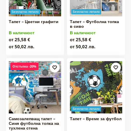
Безплатно лепило
Безплатно лепило
Тапет – Цветни графити
Тапет – Футболна топка
в сиво
В наличност
В наличност
от 25,58 €
от 25,58 €
от 50,02 лв.
от 50,02 лв.
Отстъпка -20%
Безплатно лепило
Самозалепващ тапет –
Тапет – Време за футбол
Синя футболна топка на
тухлена стена