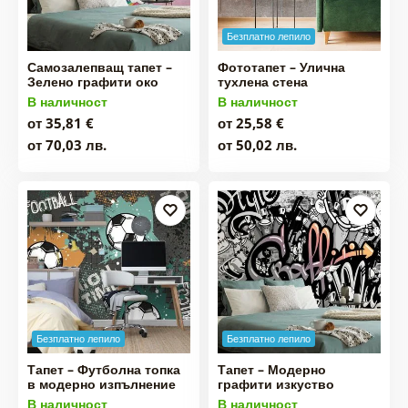
Безплатно лепило
Самозалепващ тапет –
Фототапет – Улична
Зелено графити око
тухлена стена
В наличност
В наличност
от 35,81 €
от 25,58 €
от 70,03 лв.
от 50,02 лв.
Безплатно лепило
Безплатно лепило
Тапет – Футболна топка
Тапет – Модерно
в модерно изпълнение
графити изкуство
В наличност
В наличност