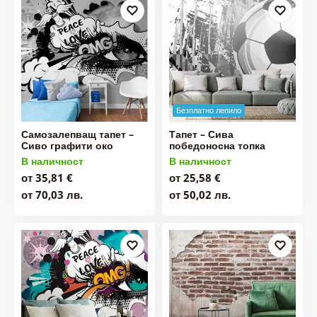
Безплатно лепило
Самозалепващ тапет –
Тапет – Сива
Сиво графити око
победоносна топка
В наличност
В наличност
от 35,81 €
от 25,58 €
от 70,03 лв.
от 50,02 лв.