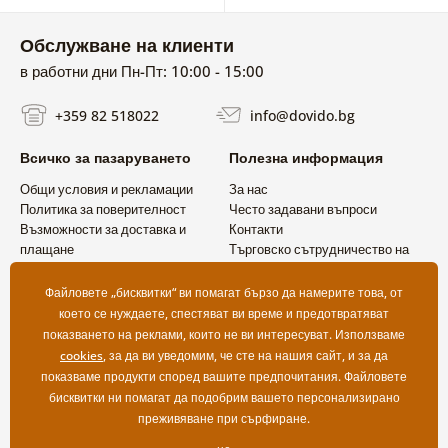
Обслужване на клиенти
в работни дни Пн-Пт: 10:00 - 15:00
+359 82 518022
info@dovido.bg
Всичко за пазаруването
Полезна информация
Общи условия и рекламации
За нас
Политика за поверителност
Често задавани въпроси
Възможности за доставка и
Контакти
плащане
Търговско сътрудничество на
Връщане на продукт
едро
Файловете „бисквитки“ ви помагат бързо да намерите това, от
което се нуждаете, спестяват ви време и предотвратяват
показването на реклами, които не ви интересуват. Използваме
cookies
, за да ви уведомим, че сте на нашия сайт, и за да
показваме продукти според вашите предпочитания. Файловете
бисквитки ни помагат да подобрим вашето персонализирано
преживяване при сърфиране.