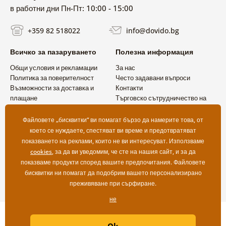
в работни дни Пн-Пт: 10:00 - 15:00
+359 82 518022
info@dovido.bg
Всичко за пазаруването
Полезна информация
Общи условия и рекламации
За нас
Политика за поверителност
Често задавани въпроси
Възможности за доставка и
Контакти
плащане
Търговско сътрудничество на
Връщане на продукт
едро
Файловете „бисквитки“ ви помагат бързо да намерите това, от
което се нуждаете, спестяват ви време и предотвратяват
показването на реклами, които не ви интересуват. Използваме
cookies
, за да ви уведомим, че сте на нашия сайт, и за да
показваме продукти според вашите предпочитания. Файловете
бисквитки ни помагат да подобрим вашето персонализирано
преживяване при сърфиране.
не
Copyright ©2019 © Dovido.bg.