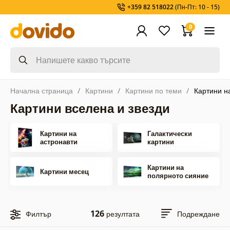
+359 82 518022
(Пн-Пт: 10 - 15)
0
Начална страница
Картини
Картини по теми
Картини н
Картини вселена и звезди
Картини на
Галактически
астронавти
картини
Картини на
Картини месец
полярното сияние
126
Филтър
резултата
Подреждане