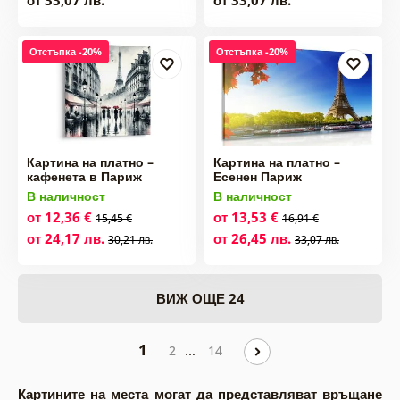
от 33,07 лв.
от 33,07 лв.
Отстъпка -20%
Отстъпка -20%
Картина на платно –
Картина на платно –
кафенета в Париж
Есенен Париж
В наличност
В наличност
от 12,36 €
от 13,53 €
15,45 €
16,91 €
от 24,17 лв.
от 26,45 лв.
30,21 лв.
33,07 лв.
ВИЖ ОЩЕ 24
1
…
2
14
Картините на места могат да представляват връщане