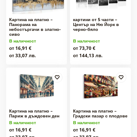
Картина на платно –
картини от 5 части –
Панорама на
Център на Ню Йорк в
небостъргачи в златно-
черно-бяло
сиво
В наличност
В наличност
от 16,91 €
от 73,70 €
от 33,07 лв.
от 144,13 лв.
Картина на платно –
Картина на платно –
Париж в дъждовен ден
Градски пазар с плодове
В наличност
В наличност
от 16,91 €
от 16,91 €