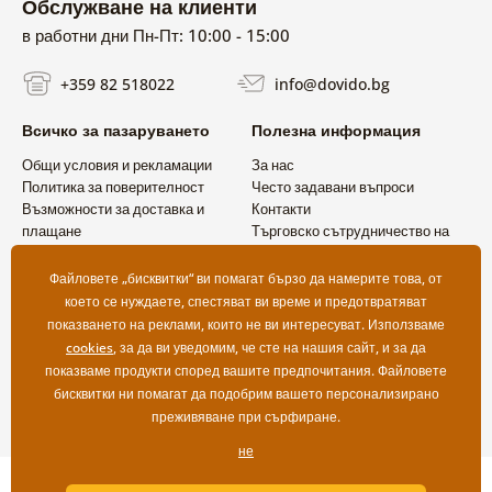
Обслужване на клиенти
в работни дни Пн-Пт: 10:00 - 15:00
+359 82 518022
info@dovido.bg
Всичко за пазаруването
Полезна информация
Общи условия и рекламации
За нас
Политика за поверителност
Често задавани въпроси
Възможности за доставка и
Контакти
плащане
Търговско сътрудничество на
Връщане на продукт
едро
Файловете „бисквитки“ ви помагат бързо да намерите това, от
което се нуждаете, спестяват ви време и предотвратяват
показването на реклами, които не ви интересуват. Използваме
cookies
, за да ви уведомим, че сте на нашия сайт, и за да
показваме продукти според вашите предпочитания. Файловете
бисквитки ни помагат да подобрим вашето персонализирано
преживяване при сърфиране.
не
Copyright ©2019 © Dovido.bg.