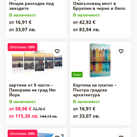
Нощна разходка под
Омагьосващ мост в
звездите
Бруклин в черно и бяло
В наличност
В наличност
от 16,91 €
от 42,92 €
от 33,07 лв.
от 83,94 лв.
Отстъпка -20%
Ново
картини от 5 части –
Картина на платно –
Панорама на град Ню
Пъстра градска
Йорк
архитектура
В наличност
В наличност
от 58,96 €
от 16,91 €
73,70 €
от 115,30 лв.
от 33,07 лв.
144,13 лв.
Отстъпка -20%