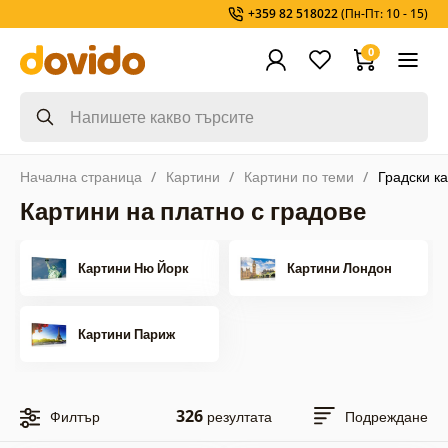
+359 82 518022
(Пн-Пт: 10 - 15)
0
Начална страница
Картини
Картини по теми
Градски к
Картини на платно с градове
Картини Ню Йорк
Картини Лондон
Картини Париж
326
Филтър
резултата
Подреждане