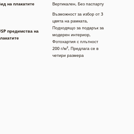
ид на плакатите
Вертикален
,
Без паспарту
Възможност за избор от 3
цвята на рамката
,
Подходящо за подарък за
USP предимства на
модерен интериор
,
лакатите
Фотохартия с плътност
200 г/м²
,
Предлага се в
четири размера