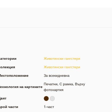
Категории
Животински гангстери
Колекция
Животински гангстери
Местоположение
За всекидневна
Печатни
,
С рамка
,
Върху
ехнология на картините
фотохартия
Цвят
Брой части
1-част