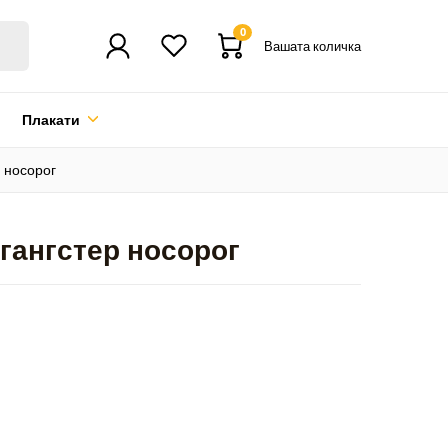
0
Вашата количка
Плакати
 носорог
гангстер носорог