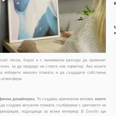
В
п
искат лесно, бързо и с минимални разходи да променят
ъчен, за да придаде на стаята нов характер. Ако искате
да изберете няколко плаката и да създадете собствена
а атмосфера.
фична дизайнерка
. Тя създава оригинални мотиви,
които
и да създава актуални плакати, съобразени с цветовете на
декорация, подходяща за всеки интериор. В Dovido ще