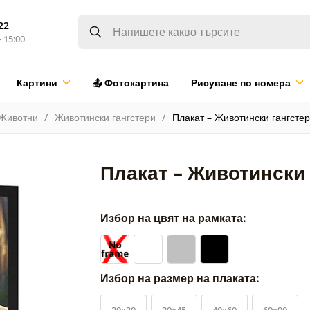
22
- 15:00
Картини
📤 Фотокартина
Рисуване по номера
Животни
Животински гангстери
Плакат – Животински гангстер
Плакат – Животински 
Избор на цвят на рамката:
Избор на размер на плаката:
20x30
30x45
40x60
60x90