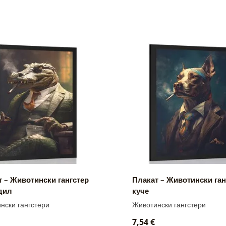
 – Животински гангстер
Плакат – Животински ган
дил
куче
нски гангстери
Животински гангстери
7,54 €