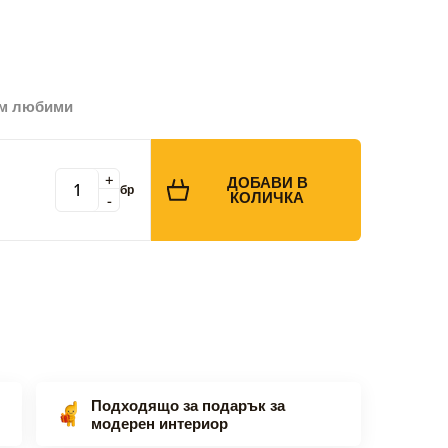
ъм любими
+
ДОБАВИ В
бр
КОЛИЧКА
-
Подходящо за подарък за
модерен интериор