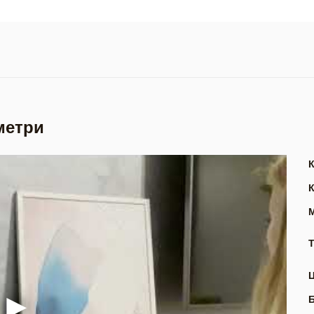
метри
Т