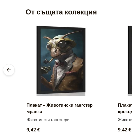
От същата колекция
р
Плакат – Животински гангстер
Плакат
мравка
кроко
Животински гангстери
Животи
9,42 €
9,42 €