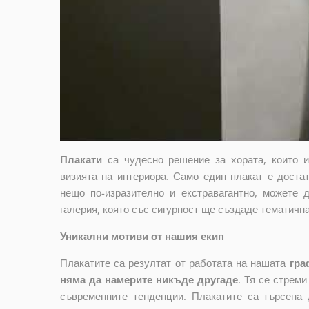
Плакати
са чудесно решение за хората, които 
визията на интериора. Само един плакат е достат
нещо по-изразително и екстравагантно, можете 
галерия, която със сигурност ще създаде тематичн
Уникални мотиви от нашия екип
Плакатите са резултат от работата на нашата
гра
няма да намерите никъде другаде
. Тя се стрем
съвременните тенденции. Плакатите са търсена 