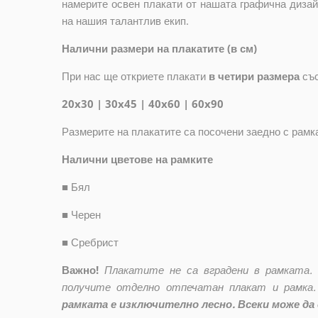
намерите освен плакати от нашата графична дизай
на нашия талантлив екип.
Налични размери на плакатите (в см)
При нас ще откриете плакати
в четири размера
съ
20x30 | 30x45 | 40x60 | 60x90
Размерите на плакатите са посочени заедно с рамк
Налични цветове на рамките
■
Бял
■
Черен
■
Сребрист
Важно!
Плакатите не са вградени в рамката.
получите отделно отпечатан плакат и рамка.
рамката е изключително лесно. Всеки може да 