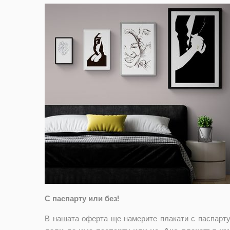
С паспарту или без!
В нашата оферта ще намерите плакати с паспарту