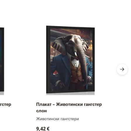
гстер
Плакат – Животински гангстер
П
слон
т
Животински гангстери
Ж
9,42 €
9