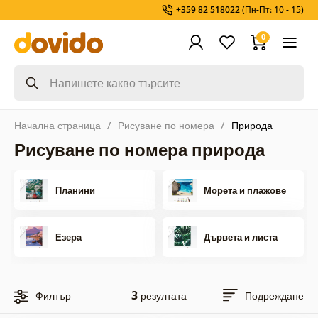
+359 82 518022
(Пн-Пт: 10 - 15)
0
Начална страница
Рисуване по номера
Природа
Рисуване по номера природа
Планини
Морета и плажове
Езера
Дървета и листа
3
Филтър
резултата
Подреждане