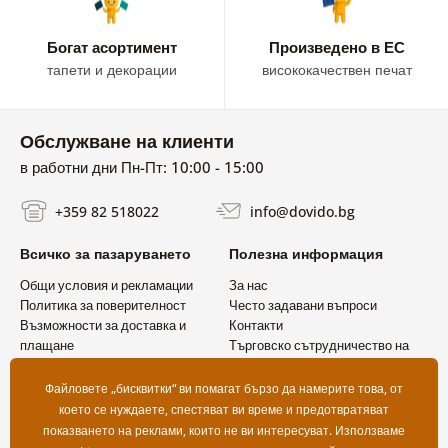
елегантни декорации, музикалните картини лесно ще се
впишат във всяко пространство.
Богат асортимент
Произведено в ЕС
тапети и декорации
висококачествен печат
В нашата колекция ще откриете картини с музикални
инструменти, китари, пиана, ноти, винилови плочи и
мотиви, вдъхновени от концертната атмосфера и света на
Обслужване на клиенти
музикантите. Предлагаме също модерни абстрактни
музикални картини, стилни черно-бели мотиви и
в работни дни Пн-Пт: 10:00 - 15:00
впечатляващи цветни декорации, които веднага
+359 82 518022
info@dovido.bg
привличат вниманието.
Музикалните картини на платно са идеален избор за
Всичко за пазаруването
Полезна информация
всички, които искат да свържат дома си със страстта към
Общи условия и рекламации
За нас
музиката. Създайте пространство, в което музиката да
Политика за поверителност
Често задавани въпроси
бъде част от всеки ден.
Възможности за доставка и
Контакти
плащане
Търговско сътрудничество на
Връщане на продукт
едро
Файловете „бисквитки“ ви помагат бързо да намерите това, от
което се нуждаете, спестяват ви време и предотвратяват
показването на реклами, които не ви интересуват. Използваме