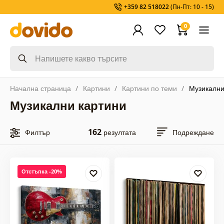
+359 82 518022
(Пн-Пт: 10 - 15)
0
Начална страница
Картини
Картини по теми
Музикални
Музикални картини
162
Филтър
резултата
Подреждане
Отстъпка -20%