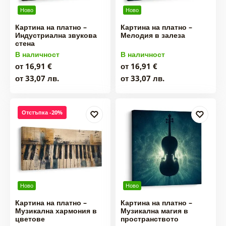
Ново
Ново
Картина на платно –
Картина на платно –
Индустриална звукова
Мелодия в залеза
стена
В наличност
В наличност
от 16,91 €
от 16,91 €
от 33,07 лв.
от 33,07 лв.
Отстъпка -20%
Ново
Ново
Картина на платно –
Картина на платно –
Музикална хармония в
Музикална магия в
цветове
пространството