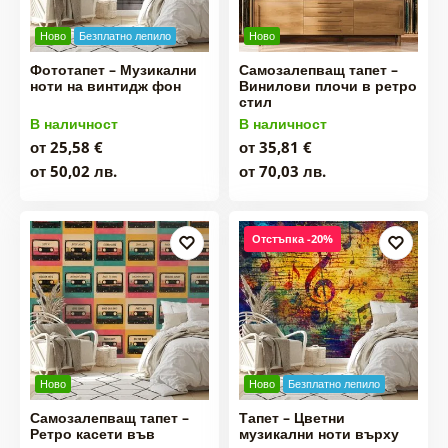
Ново
Безплатно лепило
Ново
Фототапет – Музикални
Самозалепващ тапет –
ноти на винтидж фон
Винилови плочи в ретро
стил
В наличност
В наличност
от 25,58 €
от 35,81 €
от 50,02 лв.
от 70,03 лв.
Отстъпка -20%
Ново
Ново
Безплатно лепило
Самозалепващ тапет –
Тапет – Цветни
Ретро касети във
музикални ноти върху