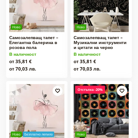
Ново
Ново
Самозалепващ тапет –
Самозалепващ тапет –
Елегантна балерина в
Музикални инструменти
розова пола
и цитати на черно
В наличност
В наличност
от 35,81 €
от 35,81 €
от 70,03 лв.
от 70,03 лв.
Отстъпка -20%
Ново
Безплатно лепило
Ново