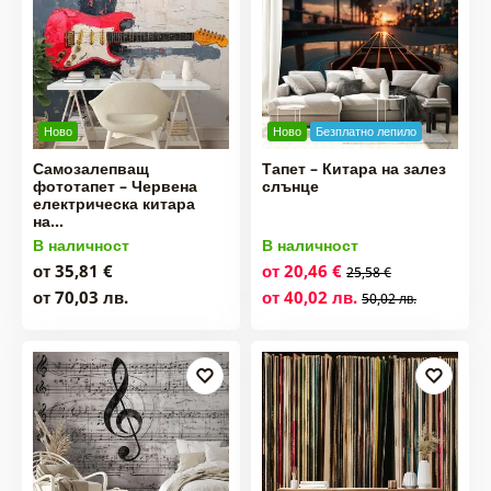
Ново
Ново
Безплатно лепило
Самозалепващ
Тапет – Китара на залез
фототапет – Червена
слънце
електрическа китара
на…
В наличност
В наличност
от 35,81 €
от 20,46 €
25,58 €
от 70,03 лв.
от 40,02 лв.
50,02 лв.