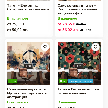
Тапет – Елегантна
Самозалепващ тапет –
балерина в розова пола
Ретро винилови плочи
на цветен фон
В наличност
В наличност
от 25,58 €
от 28,65 €
35,81 €
от 50,02 лв.
от 56,02 лв.
70,03 лв.
Ново
Ново
Безплатно лепило
Самозалепващ тапет –
Тапет – Ретро винилови
Музикални слушалки в
плочи в цветове
абстракция
В наличност
В наличност
от 35,81 €
от 25,58 €