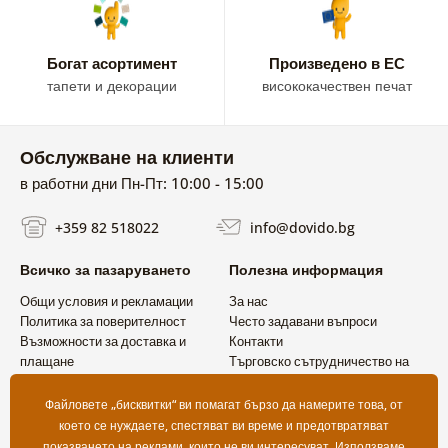
В нашата колекция ще откриете фототапети с музикални
Богат асортимент
Произведено в ЕС
инструменти, китари, пиана, ноти, винилови плочи и
тапети и декорации
висококачествен печат
мотиви, вдъхновени от концертната сцена и света на
музикантите. Популярни са също модерните абстрактни
композиции, черно-белите дизайни и ефектните
Обслужване на клиенти
декоративни решения за стена.
в работни дни Пн-Пт: 10:00 - 15:00
Музикалните фототапети са идеалният избор за всеки,
който иска да подчертае любовта си към музиката чрез
+359 82 518022
info@dovido.bg
интериора на своя дом.
Всичко за пазаруването
Полезна информация
Общи условия и рекламации
За нас
Политика за поверителност
Често задавани въпроси
Възможности за доставка и
Контакти
плащане
Търговско сътрудничество на
Връщане на продукт
едро
Файловете „бисквитки“ ви помагат бързо да намерите това, от
което се нуждаете, спестяват ви време и предотвратяват
показването на реклами, които не ви интересуват. Използваме