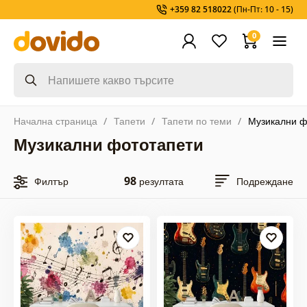
+359 82 518022
(Пн-Пт: 10 - 15)
0
Начална страница
Тапети
Тапети по теми
Музикални ф
Музикални фототапети
98
Филтър
резултата
Подреждане