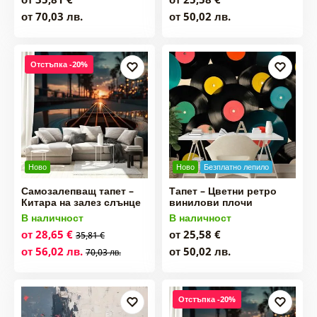
от 70,03 лв.
от 50,02 лв.
Отстъпка -20%
Ново
Ново
Безплатно лепило
Самозалепващ тапет –
Тапет – Цветни ретро
Китара на залез слънце
винилови плочи
В наличност
В наличност
от 28,65 €
от 25,58 €
35,81 €
от 56,02 лв.
от 50,02 лв.
70,03 лв.
Отстъпка -20%