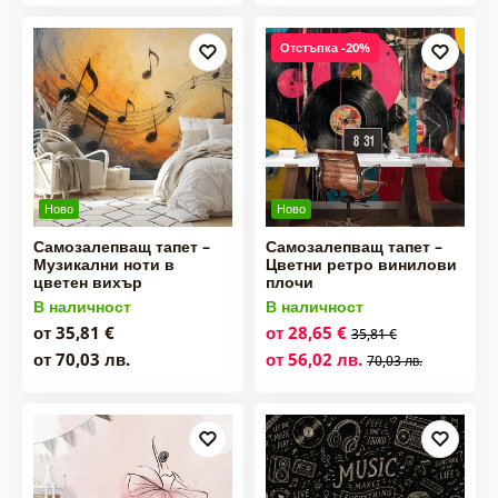
Отстъпка -20%
Ново
Ново
Самозалепващ тапет –
Самозалепващ тапет –
Музикални ноти в
Цветни ретро винилови
цветен вихър
плочи
В наличност
В наличност
от 35,81 €
от 28,65 €
35,81 €
от 70,03 лв.
от 56,02 лв.
70,03 лв.