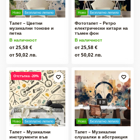
Ново
Безплатно лепило
Ново
Безплатно лепило
Тапет – Цветни
Фототапет – Ретро
музикални тонове и
електрически китари на
петна
тъмен фон
В наличност
В наличност
от 25,58 €
от 25,58 €
от 50,02 лв.
от 50,02 лв.
Отстъпка -20%
Ново
Безплатно лепило
Ново
Безплатно лепило
Тапет – Музикални
Тапет – Музикални
инструменти във
слушалки в абстракция