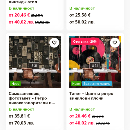
винтидж стил
В наличност
В наличност
от 20,46 €
от 25,58 €
25,58 €
от 40,02 лв.
от 50,02 лв.
50,02 лв.
Отстъпка -20%
Ново
Ново
Безплатно лепило
Самозалепващ
Тапет – Цветни ретро
фототапет – Ретро
винилови плочи
високоговорители в…
В наличност
В наличност
от 35,81 €
от 20,46 €
25,58 €
от 70,03 лв.
от 40,02 лв.
50,02 лв.