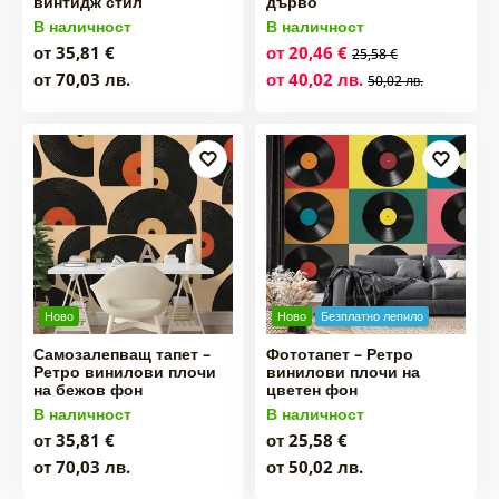
винтидж стил
дърво
В наличност
В наличност
от 35,81 €
от 20,46 €
25,58 €
от 70,03 лв.
от 40,02 лв.
50,02 лв.
Ново
Ново
Безплатно лепило
Самозалепващ тапет –
Фототапет – Ретро
Ретро винилови плочи
винилови плочи на
на бежов фон
цветен фон
В наличност
В наличност
от 35,81 €
от 25,58 €
от 70,03 лв.
от 50,02 лв.