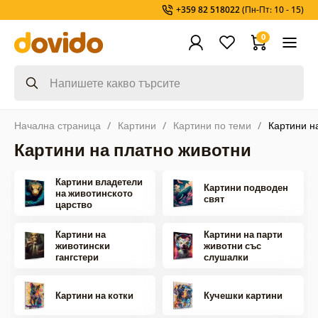
+359 82 518022
(Пн-Пт: 10 - 15)
0
Начална страница
Картини
Картини по теми
Картини н
Картини на платно животни
Картини владетели
Картини подводен
на животинското
свят
царство
Картини на
Картини на парти
животински
животни със
гангстери
слушалки
Картини на котки
Кучешки картини