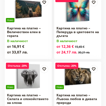
Ново
Картина на платно –
Картина на платно –
Величествен елен в
Пеперуда в цветовете на
гората
дъгата
В наличност
В наличност
от 16,91 €
от 12,36 €
15,45 €
от 33,07 лв.
от 24,17 лв.
30,21 лв.
Отстъпка -20%
Отстъпка -20%
Ново
Ново
Картина на платно –
Картина на платно –
Силата и спокойствието
Лъвска любов в дивата
на слона
природа