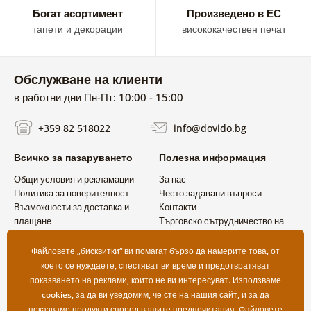
природата
в планинската ви хижа.
Събудете вашия
Богат асортимент
Произведено в ЕС
интериор с картини на животни, които ще впечатлят
тапети и декорации
висококачествен печат
наистина всеки.
Обслужване на клиенти
в работни дни Пн-Пт: 10:00 - 15:00
+359 82 518022
info@dovido.bg
Всичко за пазаруването
Полезна информация
Общи условия и рекламации
За нас
Политика за поверителност
Често задавани въпроси
Възможности за доставка и
Контакти
плащане
Търговско сътрудничество на
Връщане на продукт
едро
Файловете „бисквитки“ ви помагат бързо да намерите това, от
което се нуждаете, спестяват ви време и предотвратяват
показването на реклами, които не ви интересуват. Използваме
cookies
, за да ви уведомим, че сте на нашия сайт, и за да
показваме продукти според вашите предпочитания. Файловете