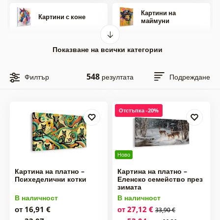
Картини на
Картини с коне
маймуни
Картини със
Картини слонове
Показване на всички категории
лъвове и тигри
548
Филтър
резултата
Подреждане
Картини на зебри и
Картини носорози
жирафи
Картини с биволи
Отстъпка -20%
Картини на мечки
и крави
Картини с елени
Картини вълци
Ново
Картина на платно –
Картина на платно –
Психеделични котки
Еленско семейство през
Картини птици
Картини змии
зимата
В наличност
В наличност
Картини с
Картини морски
от 16,91 €
от 27,12 €
33,90 €
пеперуди
същества