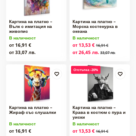
Картина на платно –
Картина на платно –
Вълк с имитация на
Морска костенурка в
живопис
океана
В наличност
В наличност
от 16,91 €
от 13,53 €
16,91 €
от 33,07 лв.
от 26,45 лв.
33,07 лв.
Отстъпка -20%
Картина на платно –
Картина на платно –
Жираф със слушалки
Крава в костюм с пура и
уиски
В наличност
В наличност
от 16,91 €
от 13,53 €
16,91 €