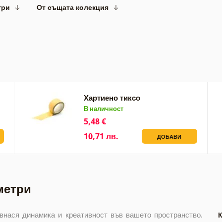
три
От същата колекция
Хартиено тиксо
В наличност
5,48 €
10,71 лв.
ДОБАВИ
метри
внася динамика и креативност във вашето пространство.