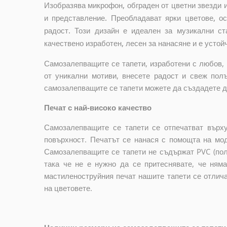
Изобразява микрофон, обграден от цветни звезди 
и представление. Преобладават ярки цветове, ос
радост. Този дизайн е идеален за музикални ст
качествено изработен, лесен за нанасяне и е устой
Самозалепващите се тапети, изработени с любов, 
от уникални мотиви, внесете радост и свеж пол
самозалепващите се тапети можете да създадете до
Печат с най-високо качество
Самозалепващите се тапети се отпечатват върху
повърхност. Печатът се нанася с помощта на мо
Самозалепващите се тапети не съдържат PVC (пол
така че не е нужно да се притеснявате, че ням
мастиленоструйния печат нашите тапети се отлич
на цветовете.