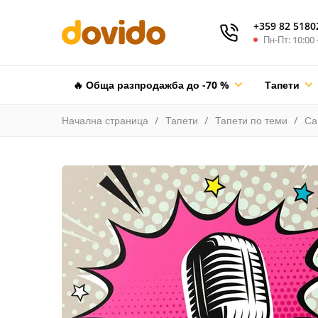
+359 82 5180
Пн-Пт: 10:00 
🔥 Обща разпродажба до -70 %
Тапети
Начална страница
Тапети
Тапети по теми
Са