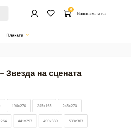
0
Вашата количка
Плакати
– Звезда на сцената
2
196x270
245x165
245x270
x264
441x297
490x330
539x363