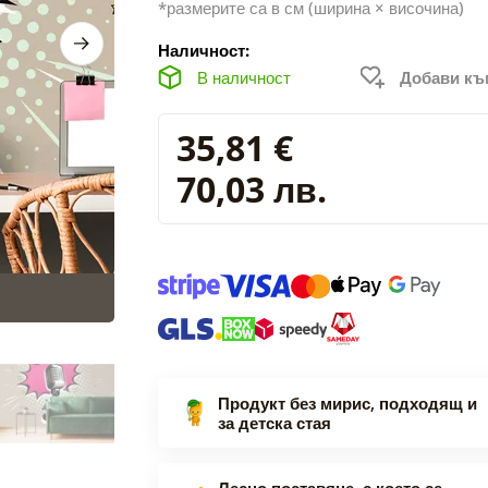
*размерите са в см (ширина × височина)
Наличност:
В наличност
Добави к
35,81 €
70,03 лв.
Продукт без мирис, подходящ и
за детска стая
Лесно поставяне, с което се