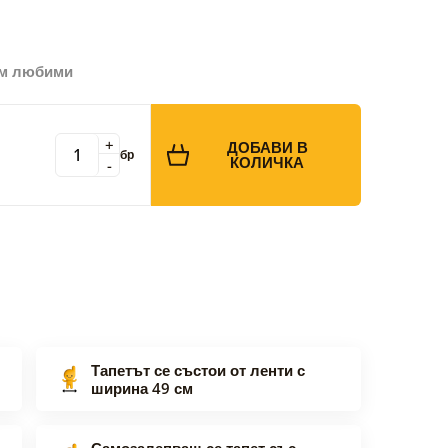
ъм любими
+
ДОБАВИ В
бр
КОЛИЧКА
-
Тапетът се състои от ленти с
ширина 49 см
Самозалепващ се тапет със