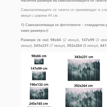
Налични размери на самозалепващите се тапети 
Самозалепващите се тапети се произвеждат в сле
ивици с ширина 49 см.
1) Самозалепващи се фототапети – стандартни р
само размерът)
Размери (в см): 98x66
(2 ивици),
147x99
(3 иви
ивици),
343x231
(7 ивици),
392x264
(8 ивици),
441