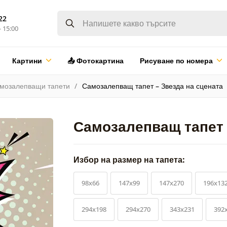
22
- 15:00
Картини
📤 Фотокартина
Рисуване по номера
мозалепващи тапети
Самозалепващ тапет – Звезда на сцената
Самозалепващ тапет 
Избор на размер на тапета:
98x66
147x99
147x270
196x13
294x198
294x270
343x231
392