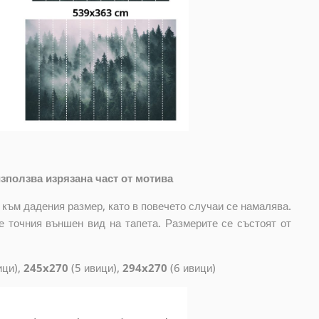
зползва изрязана част от мотива
 към дадения размер, като в повечето случаи се намалява.
е точния външен вид на тапета. Размерите се състоят от
ици),
245x270
(5 ивици),
294x270
(6 ивици)