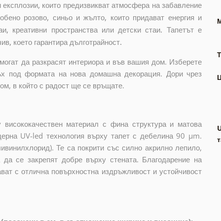
и експлозии, които предизвикват атмосфера на забавление
обено розово, синьо и жълто, които придават енергия и
аи, креативни пространства или детски стаи. Тапетът е
чив, което гарантира дълготрайност.
Т
могат да разкрасят интериора и във вашия дом. Изберете
ъх под формата на нова домашна декорация. Дори чрез
м, в който с радост ще се връщате.
 висококачествен материал с фина структура и матова
дерна UV-led технология върху тапет с дебелина 90 µm.
т
ивинилхлорид). Те са покрити със силно акрилно лепило,
а да се закрепят добре върху стената. Благодарение на
ават с отлична повърхностна издръжливост и устойчивост