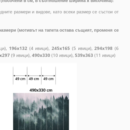
(посочени в см, в съотношение ширина x височина):
дните размери и видове, като всеки размер се състои от
азмери (мотивът на тапета остава същият, променя се
ци),
196x132
(4 ивици),
245x165
(5 ивици),
294x198
(6
x297
(9 ивици),
490x330
(10 ивици),
539x363
(11 ивици)