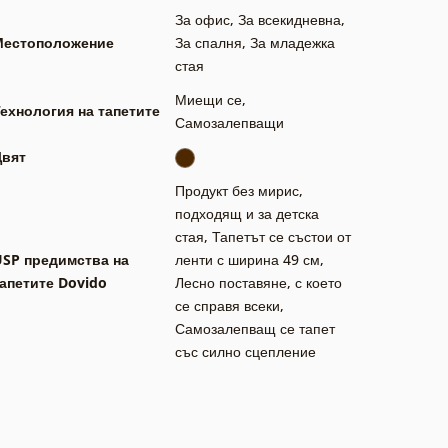
За офис
,
За всекидневна
,
Местоположение
За спалня
,
За младежка
стая
Миещи се
,
ехнология на тапетите
Самозалепващи
Цвят
Продукт без мирис,
подходящ и за детска
стая
,
Тапетът се състои от
USP предимства на
ленти с ширина 49 см
,
апетите Dovido
Лесно поставяне, с което
се справя всеки
,
Самозалепващ се тапет
със силно сцепление