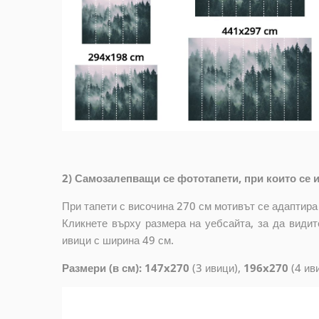
2) Самозалепващи се фототапети, при които се и
При тапети с височина 270 см мотивът се адаптира
Кликнете върху размера на уебсайта, за да видит
ивици с ширина 49 см.
Размери (в см): 147x270
(3 ивици),
196x270
(4 ив