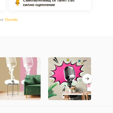
силно сцепление
ел:
Dovido