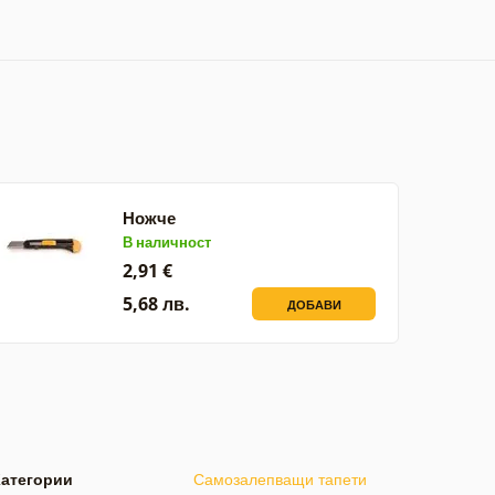
Ножче
В наличност
2,91 €
5,68 лв.
ДОБАВИ
Категории
Самозалепващи тапети