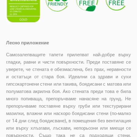
Лесно приложение
Самозалепващите тапети прилепват най-добре върху
гладки, равни и чисти повърхности. Преди поставяне се
уверете, че стената е обезмаслена, без прах, неравности
и остатъци от стара боя. Идеални са здрави и сухи
гипсокартонени стени или такива, боядисани с матова или
полуматова акрилна боя. Ако стената преди това е била
много попиваща, препоръчваме нанасяне на грунд. Не
препоръчваме поставяне върху груби или текстурирани
мазилки, влажни или наскоро боядисани стени (по-малко
от 14 дни след боядисване), в помещения без вентилация
или върху хлъзгави, лъскави, непорьозни или миещи се
повърхности. Също така не са подходящи стени,