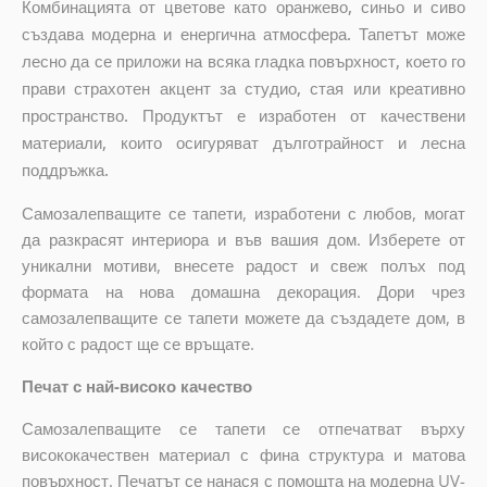
Комбинацията от цветове като оранжево, синьо и сиво
създава модерна и енергична атмосфера. Тапетът може
лесно да се приложи на всяка гладка повърхност, което го
прави страхотен акцент за студио, стая или креативно
пространство. Продуктът е изработен от качествени
материали, които осигуряват дълготрайност и лесна
поддръжка.
Самозалепващите се тапети, изработени с любов, могат
да разкрасят интериора и във вашия дом. Изберете от
уникални мотиви, внесете радост и свеж полъх под
формата на нова домашна декорация. Дори чрез
самозалепващите се тапети можете да създадете дом, в
който с радост ще се връщате.
Печат с най-високо качество
Самозалепващите се тапети се отпечатват върху
висококачествен материал с фина структура и матова
повърхност. Печатът се нанася с помощта на модерна UV-