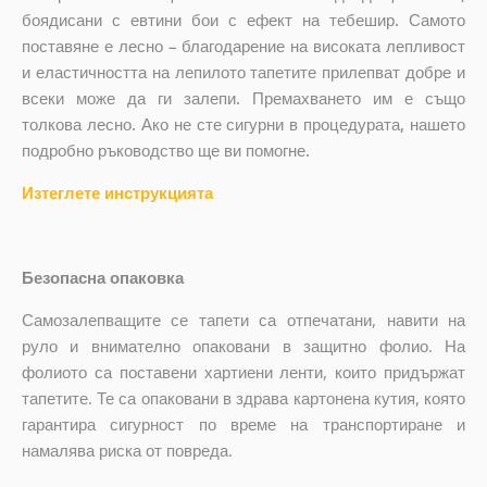
боядисани с евтини бои с ефект на тебешир. Самото
поставяне е лесно – благодарение на високата лепливост
и еластичността на лепилото тапетите прилепват добре и
всеки може да ги залепи. Премахването им е също
толкова лесно. Ако не сте сигурни в процедурата, нашето
подробно ръководство ще ви помогне.
Изтеглете инструкцията
Безопасна опаковка
Самозалепващите се тапети са отпечатани, навити на
руло и внимателно опаковани в защитно фолио. На
фолиото са поставени хартиени ленти, които придържат
тапетите. Те са опаковани в здрава картонена кутия, която
гарантира сигурност по време на транспортиране и
намалява риска от повреда.