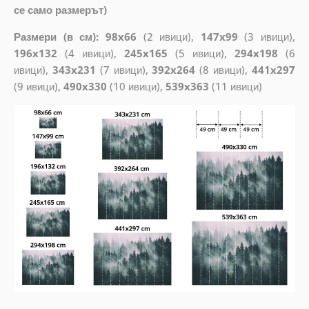
се само размерът)
Размери (в см): 98x66
(2 ивици),
147x99
(3 ивици),
196x132
(4 ивици),
245x165
(5 ивици),
294x198
(6
ивици),
343x231
(7 ивици),
392x264
(8 ивици),
441x297
(9 ивици),
490x330
(10 ивици),
539x363
(11 ивици)