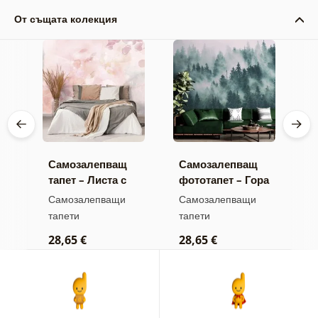
От същата колекция
Самозалепващ
Самозалепващ
С
а
тапет – Листа с
фототапет – Гора
т
пастелен оттенък
в мъгла
о
Самозалепващи
Самозалепващи
С
п
тапети
тапети
т
б
28,65 €
28,65 €
2