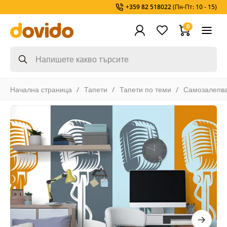
+359 82 518022
(Пн-Пт: 10 - 15)
0
Начална страница
Тапети
Тапети по теми
Самозалепв