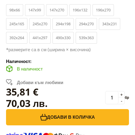
98x66
147x99
147x270
196x132
196x270
245x165
245x270
294x198
294x270
343x231
392x264
441x297
490x330
539x363
*размерите са в см (ширина × височина)
Наличност:
В наличност
Добави към любими
35,81 €
+
бр
70,03 лв.
-
ДОБАВИ В КОЛИЧКА