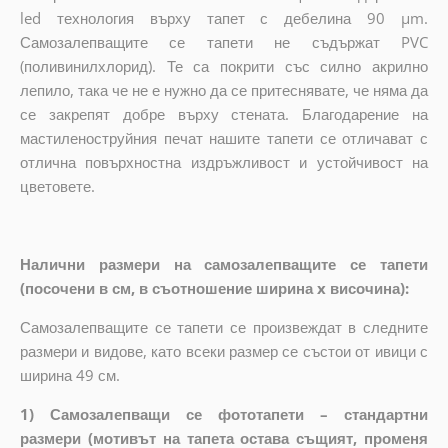
led технология върху тапет с дебелина 90 µm.
Самозалепващите се тапети не съдържат PVC
(поливинилхлорид). Те са покрити със силно акрилно
лепило, така че не е нужно да се притеснявате, че няма да
се закрепят добре върху стената. Благодарение на
мастиленоструйния печат нашите тапети се отличават с
отлична повърхностна издръжливост и устойчивост на
цветовете.
Налични размери на самозалепващите се тапети
(посочени в см, в съотношение ширина x височина):
Самозалепващите се тапети се произвеждат в следните
размери и видове, като всеки размер се състои от ивици с
ширина 49 см.
1) Самозалепващи се фототапети – стандартни
размери (мотивът на тапета остава същият, променя