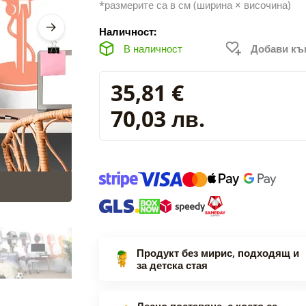
*размерите са в см (ширина × височина)
Наличност:
В наличност
Добави к
35,81 €
70,03 лв.
Продукт без мирис, подходящ и
за детска стая
Лесно поставяне, с което се