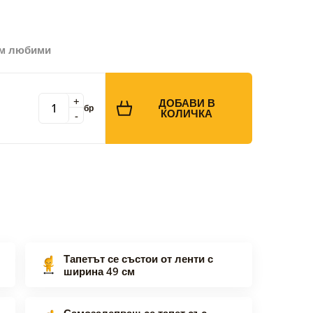
ъм любими
+
ДОБАВИ В
бр
КОЛИЧКА
-
Тапетът се състои от ленти с
ширина 49 см
Самозалепващ се тапет със