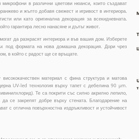
и микрофони в различни цветови нюанси, които създават
оранжево и жълто добавя свежест и игривост в интериора.
тисти или като оригинална декорация за всекидневната.
ойто гарантира лесно нанасяне и дълъг живот.
Т
могат да разкрасят интериора и във вашия дом. Изберете
ъх под формата на нова домашна декорация. Дори чрез
м, в който с радост ще се връщате.
 висококачествен материал с фина структура и матова
дерна UV-led технология върху тапет с дебелина 90 µm.
т
ивинилхлорид). Те са покрити със силно акрилно лепило,
а да се закрепят добре върху стената. Благодарение на
ават с отлична повърхностна издръжливост и устойчивост