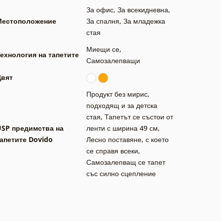
За офис
,
За всекидневна
,
Местоположение
За спалня
,
За младежка
стая
Миещи се
,
ехнология на тапетите
Самозалепващи
Цвят
Продукт без мирис,
подходящ и за детска
стая
,
Тапетът се състои от
USP предимства на
ленти с ширина 49 см
,
апетите Dovido
Лесно поставяне, с което
се справя всеки
,
Самозалепващ се тапет
със силно сцепление