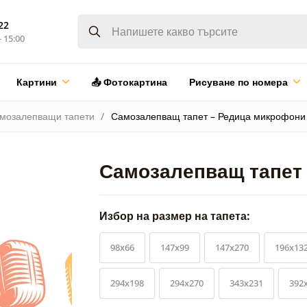
22
- 15:00
Картини
📤 Фотокартина
Рисуване по номера
мозалепващи тапети
Самозалепващ тапет – Редица микрофони
Самозалепващ тапет
Избор на размер на тапета:
98x66
147x99
147x270
196x13
294x198
294x270
343x231
392