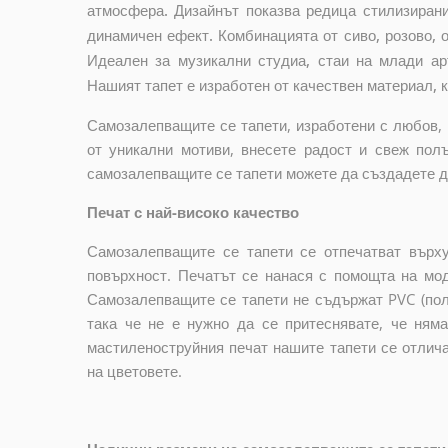
атмосфера. Дизайнът показва редица стилизиран
динамичен ефект. Комбинацията от сиво, розово, 
Идеален за музикални студиа, стаи на млади ар
Нашият тапет е изработен от качествен материал, к
Самозалепващите се тапети, изработени с любов, 
от уникални мотиви, внесете радост и свеж пол
самозалепващите се тапети можете да създадете до
Печат с най-високо качество
Самозалепващите се тапети се отпечатват върху
повърхност. Печатът се нанася с помощта на мо
Самозалепващите се тапети не съдържат PVC (пол
така че не е нужно да се притеснявате, че ням
мастиленоструйния печат нашите тапети се отлич
на цветовете.