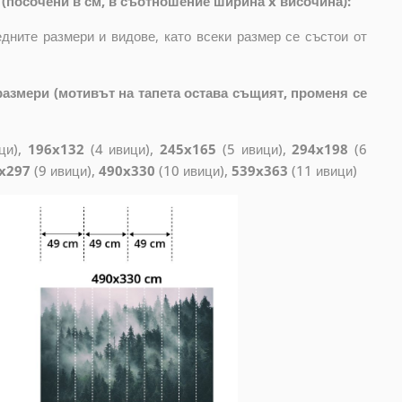
(посочени в см, в съотношение ширина x височина):
дните размери и видове, като всеки размер се състои от
азмери (мотивът на тапета остава същият, променя се
ци),
196x132
(4 ивици),
245x165
(5 ивици),
294x198
(6
x297
(9 ивици),
490x330
(10 ивици),
539x363
(11 ивици)