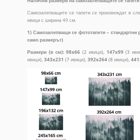
Налични размери на самозалепващите се тапети 
Самозалепващите се тапети се произвеждат в сле
ивици с ширина 49 см.
1) Самозалепващи се фототапети – стандартни р
само размерът)
Размери (в см): 98x66
(2 ивици),
147x99
(3 иви
ивици),
343x231
(7 ивици),
392x264
(8 ивици),
441