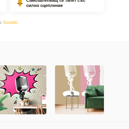
силно сцепление
л:
Dovido