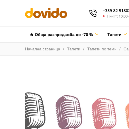
+359 82 5180
Пн-Пт: 10:00 
🔥 Обща разпродажба до -70 %
Тапети
Начална страница
Тапети
Тапети по теми
Са