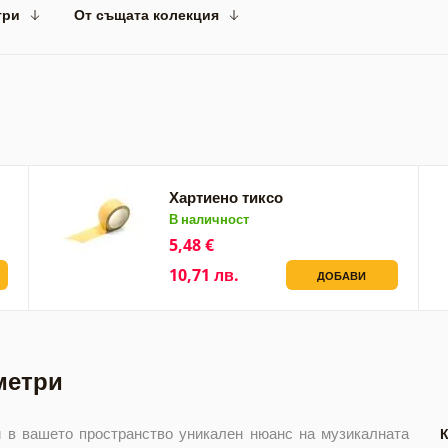
три
От същата колекция
Хартиено тиксо
В наличност
5,48 €
10,71 лв.
ДОБАВИ
метри
 в вашето пространство уникален нюанс на музикалната