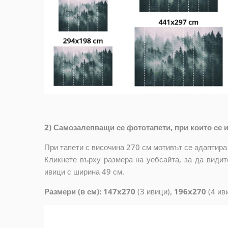
2) Самозалепващи се фототапети, при които се и
При тапети с височина 270 см мотивът се адаптира
Кликнете върху размера на уебсайта, за да видит
ивици с ширина 49 см.
Размери (в см): 147x270
(3 ивици),
196x270
(4 ив