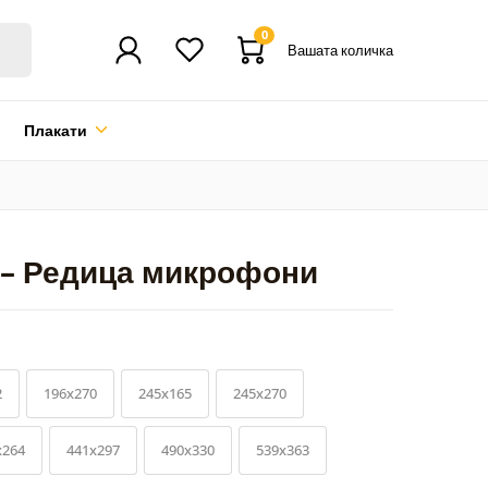
0
Вашата количка
Плакати
 – Редица микрофони
2
196x270
245x165
245x270
x264
441x297
490x330
539x363