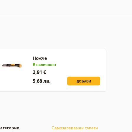
Ножче
В наличност
2,91 €
5,68 лв.
ДОБАВИ
Категории
Самозалепващи тапети