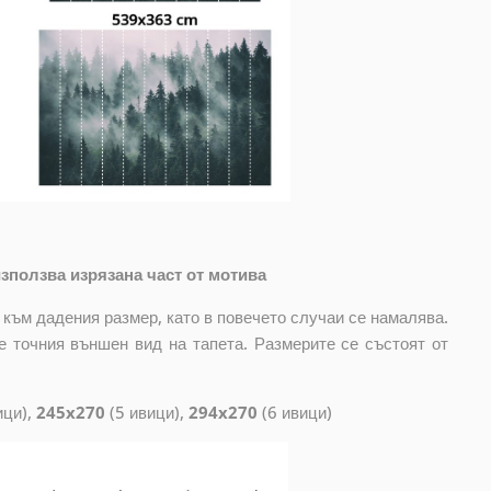
зползва изрязана част от мотива
 към дадения размер, като в повечето случаи се намалява.
е точния външен вид на тапета. Размерите се състоят от
ици),
245x270
(5 ивици),
294x270
(6 ивици)