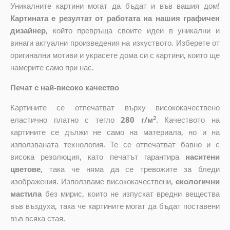
Уникалните картини могат да бъдат и във вашия дом!
Картината е резултат от работата на нашия графичен
дизайнер
, който
превръща своите идеи в уникални и
винаги актуални произведения на изкуството. Изберете от
оригинални мотиви и украсете дома си с картини, които ще
намерите само при нас.
Печат с най-високо качество
Картините се отпечатват върху висококачествено
2
еластично платно с тегло
280 г/м
. Качеството на
картините се дължи не само на материала, но и на
използваната технология. Те се отпечатват бавно и с
висока резолюция, като печатът гарантира
наситени
цветове
, така че няма да се тревожите за бледи
изображения. Използваме висококачествени,
екологични
мастила
без мирис, които не изпускат вредни вещества
във въздуха, така че картините могат да бъдат поставени
във всяка стая.