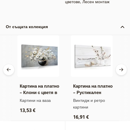
цветове
,
Лесен монтаж
От същата колекция
тно
Картина на платно
Картина на платно
К
– Клони с цветя в
– Рустикален
–
черна ваза
натюрморт
м
Картини на ваза
Винтидж и ретро
В
а
картини
к
13,53 €
16,91 €
2