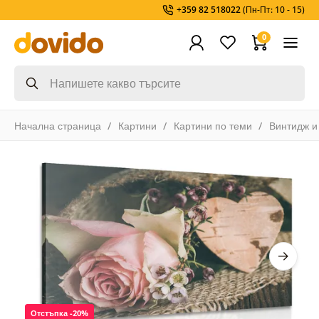
+359 82 518022
(Пн-Пт: 10 - 15)
0
Начална страница
Картини
Картини по теми
Винтидж и
Отстъпка -20%