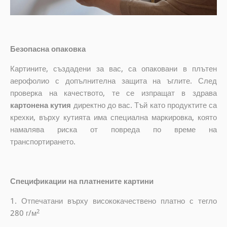
Безопасна опаковка
Картините, създадени за вас, са опаковани в плътен
аерофолио с допълнителна защита на ъглите. След
проверка на качеството, те се изпращат в здрава
картонена кутия
директно до вас. Тъй като продуктите са
крехки, върху кутията има специална маркировка, която
намалява риска от повреда по време на
транспортирането.
Спецификации на платнените картини
1. Отпечатани върху висококачествено платно с тегло
2
280 г/м