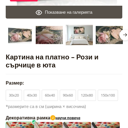
Показване на галерията
Картина на платно – Рози и
сърчице в юта
Размер:
30x20
40x30
60x40
90x60
120x80
150x100
*размерите са в см (ширина × височина)
Декоративна рамка
научи повече
i