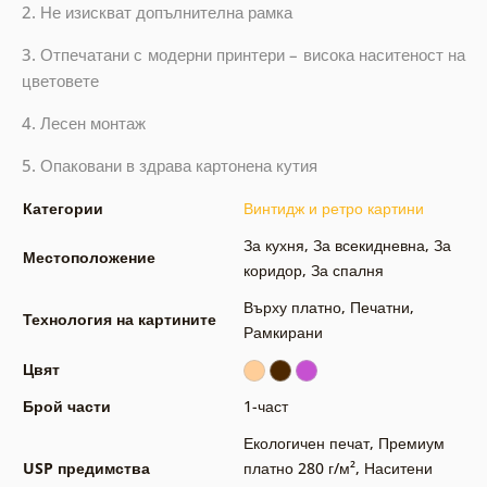
2. Не изискват допълнителна рамка
3. Отпечатани с модерни принтери – висока наситеност на
цветовете
4. Лесен монтаж
5. Опаковани в здрава картонена кутия
Категории
Винтидж и ретро картини
За кухня
,
За всекидневна
,
За
Местоположение
коридор
,
За спалня
Върху платно
,
Печатни
,
Технология на картините
Рамкирани
Цвят
Брой части
1-част
Екологичен печат
,
Премиум
USP предимства
платно 280 г/м²
,
Наситени