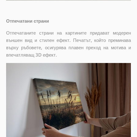
Отпечатани страни
Отпечатаните страни на картините придават модерен
външен вид и стилен ефект. Печатът, който преминава
върху ръбовете, осигурява плавен преход на мотива и
впечатляващ 3D ефект.