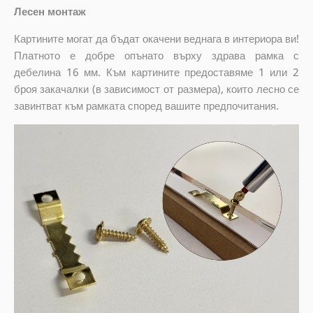
Лесен монтаж
Картините могат да бъдат окачени веднага в интериора ви!
Платното е добре опънато върху здрава рамка с
дебелина 16 мм. Към картините предоставяме 1 или 2
броя закачалки (в зависимост от размера), които лесно се
завинтват към рамката според вашите предпочитания.