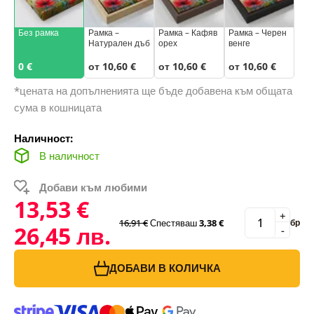
Без рамка
Рамка –
Рамка – Кафяв
Рамка – Черен
Натурален дъб
орех
венге
0 €
от 10,60 €
от 10,60 €
от 10,60 €
*цената на допълненията ще бъде добавена към общата
сума в кошницата
Наличност:
В наличност
Добави към любими
13,53 €
+
16,91 €
Спестяваш
3,38 €
бр
26,45 лв.
-
ДОБАВИ В КОЛИЧКА