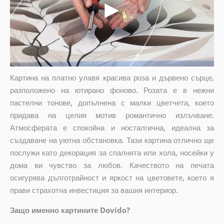
Картина на платно улавя красива роза и дървено сърце,
разположено на ютирано фоново. Розата е в нежни
пастелни тонове, допълнена с малки цветчета, което
придава на целия мотив романтично излъчване.
Атмосферата е спокойна и носталгична, идеална за
създаване на уютна обстановка. Тази картина отлично ще
послужи като декорация за спалнята или хола, носейки у
дома ви чувство за любов. Качеството на печата
осигурява дълготрайност и яркост на цветовете, което я
прави страхотна инвестиция за вашия интериор.
Защо именно картините Dovido?