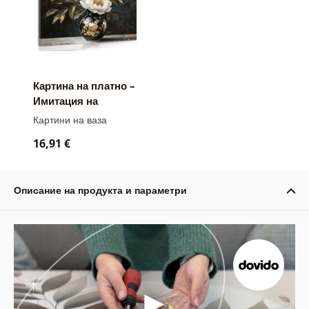
Картина на платно –
Имитация на
маслена живопис на
Картини на ваза
цвете във ваза
16,91 €
Описание на продукта и параметри