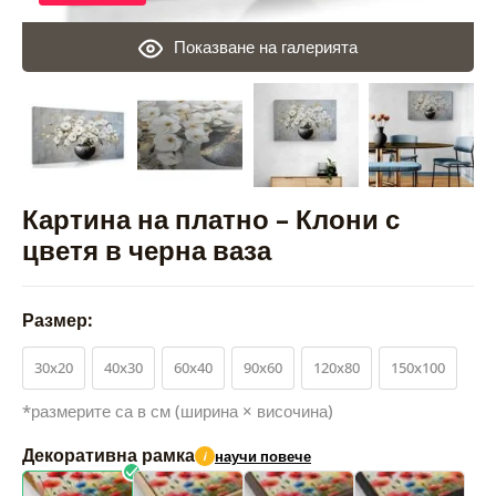
Показване на галерията
Картина на платно – Клони с
цветя в черна ваза
Размер:
30x20
40x30
60x40
90x60
120x80
150x100
*размерите са в см (ширина × височина)
Декоративна рамка
научи повече
i