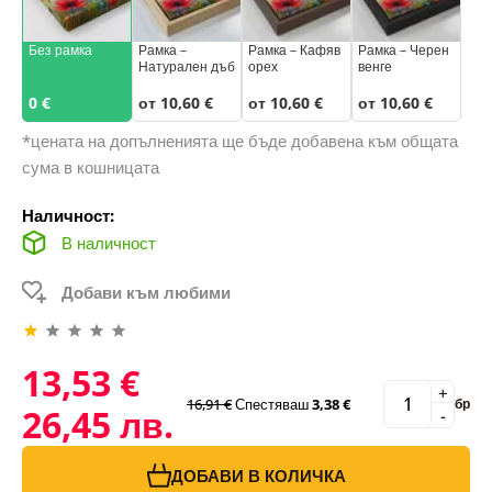
Без рамка
Рамка –
Рамка – Кафяв
Рамка – Черен
Натурален дъб
орех
венге
0 €
от 10,60 €
от 10,60 €
от 10,60 €
*цената на допълненията ще бъде добавена към общата
сума в кошницата
Наличност:
В наличност
Добави към любими
13,53 €
+
16,91 €
Спестяваш
3,38 €
бр
26,45 лв.
-
ДОБАВИ В КОЛИЧКА