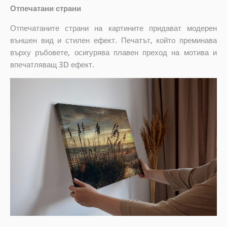
Отпечатани страни
Отпечатаните страни на картините придават модерен
външен вид и стилен ефект. Печатът, който преминава
върху ръбовете, осигурява плавен преход на мотива и
впечатляващ 3D ефект.