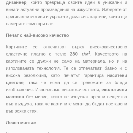
дизайнер
, който
превръща своите идеи в уникални и
винаги актуални произведения на изкуството. Изберете от
оригинални мотиви и украсете дома си с картини, които ще
намерите само при нас.
Печат с най-високо качество
Картините се отпечатват върху висококачествено
2
еластично платно с тегло
280 г/м
. Качеството на
картините се дължи не само на материала, но и на
използваната технология. Те се отпечатват бавно и с
висока резолюция, като печатът гарантира
наситени
цветове
, така че няма да се тревожите за бледи
изображения. Използваме висококачествени,
екологични
мастила
без мирис, които не изпускат вредни вещества
във въздуха, така че картините могат да бъдат поставени
във всяка стая.
Лесен монтаж