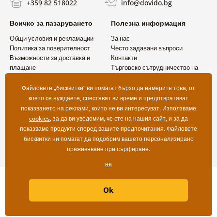
+359 82 518022
info@dovido.bg
Всичко за пазаруването
Полезна информация
Общи условия и рекламации
За нас
Политика за поверителност
Често задавани въпроси
Възможности за доставка и
Контакти
плащане
Търговско сътрудничество на
Връщане на продукт
едро
Файловете „бисквитки“ ви помагат бързо да намерите това, от
което се нуждаете, спестяват ви време и предотвратяват
показването на реклами, които не ви интересуват. Използваме
cookies
, за да ви уведомим, че сте на нашия сайт, и за да
показваме продукти според вашите предпочитания. Файловете
бисквитки ни помагат да подобрим вашето персонализирано
преживяване при сърфиране.
не
Copyright ©2019 © Dovido.bg.
Ok
Webdesign
Litvanyi.sk
| Онлайн магазинът е създаден от