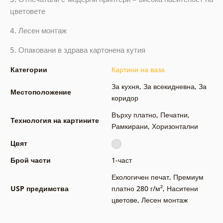
цветовете
4. Лесен монтаж
5. Опаковани в здрава картонена кутия
Категории
Картини на ваза
За кухня
,
За всекидневна
,
За
Местоположение
коридор
Върху платно
,
Печатни
,
Технология на картините
Рамкирани
,
Хоризонтални
Цвят
Брой части
1-част
Екологичен печат
,
Премиум
USP предимства
платно 280 г/м²
,
Наситени
цветове
,
Лесен монтаж