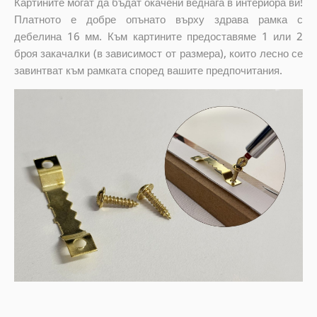
Картините могат да бъдат окачени веднага в интериора ви!
Платното е добре опънато върху здрава рамка с
дебелина 16 мм. Към картините предоставяме 1 или 2
броя закачалки (в зависимост от размера), които лесно се
завинтват към рамката според вашите предпочитания.