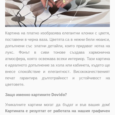
Картина на платно изобразява елегантни клонки с цветя,
поставени в черна ваза. Цветята са в нежни бели нюанси,
допълнени със златни детайли, които придават нотка на
лукс. Фонът в сиви тонове създава хармонична
атмосфера, която освежава всеки интериор. Тази картина
е идеалното допълнение за хола или кабинета, където ще
внесе спокойствие и елегантност. Висококачественият
печат гарантира дълготрайност и устойчивост на
цветовете.
Защо именно картините Dovido?
Уникалните картини могат да бъдат и във вашия дом!
Картината е резултат от работата на нашия графичен