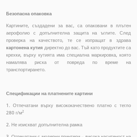
Безопасна опаковка
Картините, създадени за вас, са опаковани в плътен
аерофолио с допълнителна защита на ъглите. След
проверка на качеството, те се изпращат в здрава
картонена кутия
директно до вас. Тъй като продуктите са
крехки, върху кутията има специална маркировка, която
намалява риска от повреда по време на
транспортирането.
Спецификации на платнените картини
1. Отпечатани върху висококачествено платно с тегло
2
280 г/м
2. Не изискват допълнителна рамка
3. Отпечатани с модерни принтери – висока наситеност на