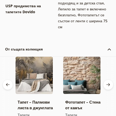
подходящ и за детска стая
,
USP предимства на
Лепило за тапет е включено
тапетите Dovido
безплатно
,
Фототапетът се
състои от ленти с ширина 75
см
От същата колекция
Тапет – Палмови
Фототапет – Стена
С
нна
листа в джунглата
от камък
т
е
Тапети
Тапети
Т