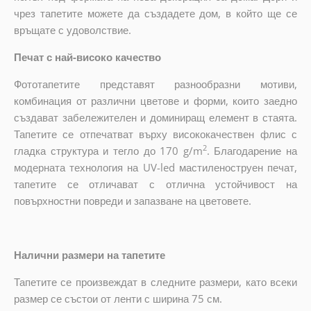
чрез тапетите можете да създадете дом, в който ще се
връщате с удоволствие.
Печат с най-високо качество
Фототапетите представят разнообразни мотиви,
комбинация от различни цветове и форми, които заедно
създават забележителен и доминиращ елемент в стаята.
Тапетите се отпечатват върху висококачествен флис с
2
гладка структура и тегло до 170 g/m
. Благодарение на
модерната технология на UV-led мастиленоструен печат,
тапетите се отличават с отлична устойчивост на
повърхностни повреди и запазване на цветовете.
Налични размери на тапетите
Тапетите се произвеждат в следните размери, като всеки
размер се състои от ленти с ширина 75 см.