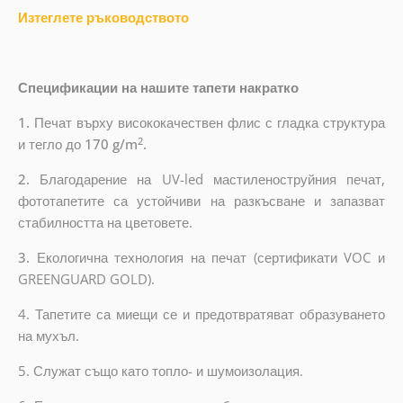
Изтеглете ръководството
Спецификации на нашите тапети накратко
1.
Печат върху висококачествен флис с гладка структура
2
и тегло до
170 g/m
.
2.
Благодарение на UV-led мастиленоструйния печат,
фототапетите са устойчиви на разкъсване и запазват
стабилността на цветовете.
3.
Екологична технология на печат (сертификати VOC и
GREENGUARD GOLD).
4. Тапетите са миещи се и предотвратяват образуването
на мухъл.
5. Служат също като топло- и шумоизолация.