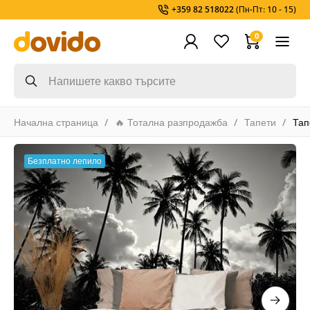
+359 82 518022
(Пн-Пт: 10 - 15)
0
Начална страница
🔥 Тотална разпродажба
Тапети
Тап
Безплатно лепило