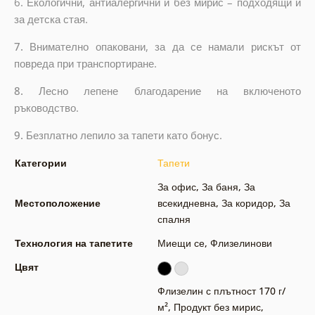
6. Екологични, антиалергични и без мирис – подходящи и
за детска стая.
7.
Внимателно опаковани, за да се намали рискът от
повреда при транспортиране.
8.
Лесно лепене благодарение на включеното
ръководство.
9.
Безплатно лепило за тапети като бонус.
Категории
Тапети
За офис
,
За баня
,
За
Местоположение
всекидневна
,
За коридор
,
За
спалня
Технология на тапетите
Миещи се
,
Флизелинови
Цвят
Флизелин с плътност 170 г/
м²
,
Продукт без мирис,