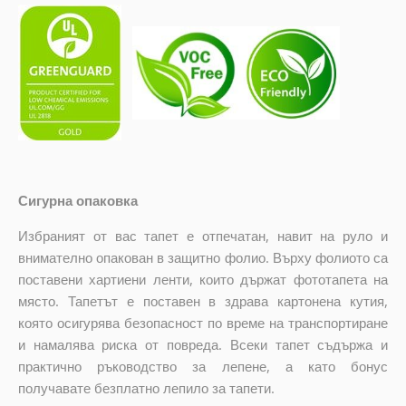
Сигурна опаковка
Избраният от вас тапет е отпечатан, навит на руло и
внимателно опакован в защитно фолио. Върху фолиото са
поставени хартиени ленти, които държат фототапета на
място. Тапетът е поставен в здрава картонена кутия,
която осигурява безопасност по време на транспортиране
и намалява риска от повреда. Всеки тапет съдържа и
практично ръководство за лепене, а като бонус
получавате безплатно лепило за тапети.