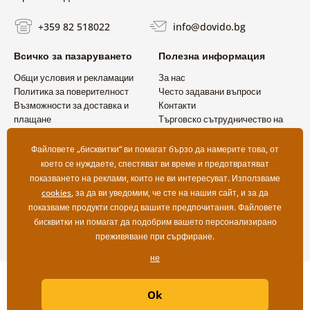
+359 82 518022
info@dovido.bg
Всичко за пазаруването
Полезна информация
Общи условия и рекламации
За нас
Политика за поверителност
Често задавани въпроси
Възможности за доставка и
Контакти
плащане
Търговско сътрудничество на
Връщане на продукт
едро
Файловете „бисквитки“ ви помагат бързо да намерите това, от
което се нуждаете, спестяват ви време и предотвратяват
показването на реклами, които не ви интересуват. Използваме
cookies
, за да ви уведомим, че сте на нашия сайт, и за да
показваме продукти според вашите предпочитания. Файловете
бисквитки ни помагат да подобрим вашето персонализирано
преживяване при сърфиране.
не
Copyright ©2019 © Dovido.bg.
Ok
Webdesign
Litvanyi.sk
| Онлайн магазинът е създаден от