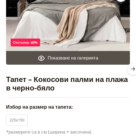
Отстъпка -60%
Показване на галерията
Тапет – Кокосови палми на плажа
в черно-бяло
Избор на размер на тапета:
225x150
*размерите са в см (ширина × височина)