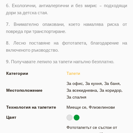
6.
Екологични, антиалергични и без мирис – подходящи
дори за детска стая.
7.
Внимателно опаковани, което намалява риска от
повреда при транспортиране.
8.
Лесно поставяне на фототапета, благодарение на
включеното ръководство.
9.
Получавате лепило за тапети напълно безплатно.
Категории
Тапети
За офис
,
За кухня
,
За баня
,
Местоположение
За всекидневна
,
За коридор
,
За спалня
Технология на тапетите
Миещи се
,
Флизелинови
Цвят
Фототапетът се състои от