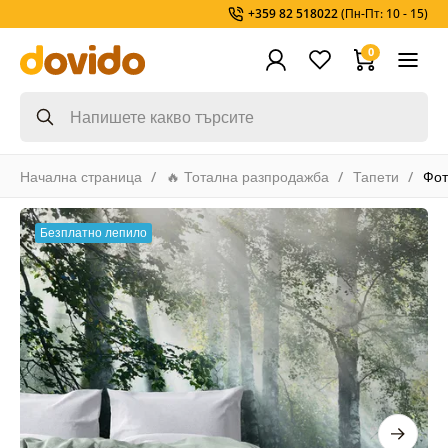
+359 82 518022
(Пн-Пт: 10 - 15)
0
Начална страница
🔥 Тотална разпродажба
Тапети
Фот
Безплатно лепило