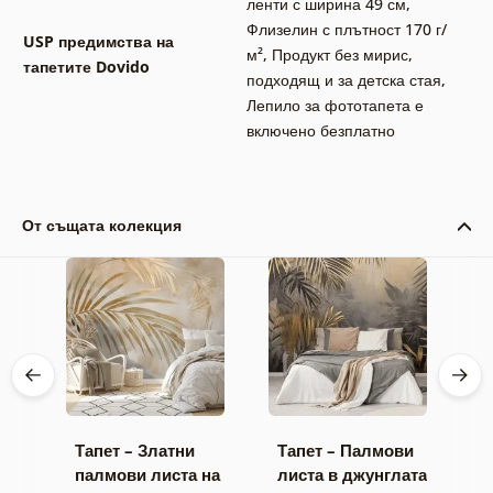
ленти с ширина 49 см
,
Флизелин с плътност 170 г/
USP предимства на
м²
,
Продукт без мирис,
тапетите Dovido
подходящ и за детска стая
,
Лепило за фототапета е
включено безплатно
От същата колекция
Тапет – Златни
Тапет – Палмови
Ф
палмови листа на
листа в джунглата
о