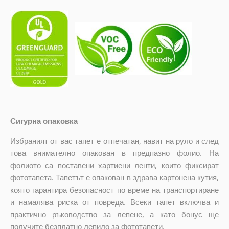
Сигурна опаковка
Избраният от вас тапет е отпечатан, навит на руло и след
това внимателно опакован в предпазно фолио. На
фолиото са поставени хартиени ленти, които фиксират
фототапета. Тапетът е опакован в здрава картонена кутия,
която гарантира безопасност по време на транспортиране
и намалява риска от повреда. Всеки тапет включва и
практично ръководство за лепене, а като бонус ще
получите безплатно лепило за фототапети.