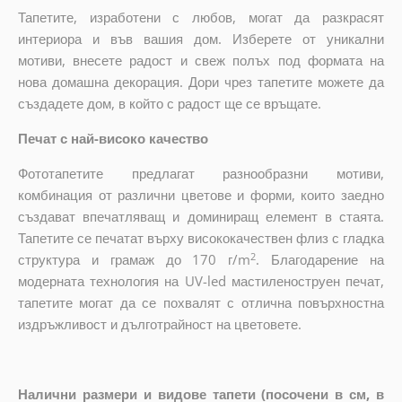
Тапетите, изработени с любов, могат да разкрасят
интериора и във вашия дом. Изберете от уникални
мотиви, внесете радост и свеж полъх под формата на
нова домашна декорация. Дори чрез тапетите можете да
създадете дом, в който с радост ще се връщате.
Печат с най-високо качество
Фототапетите предлагат разнообразни мотиви,
комбинация от различни цветове и форми, които заедно
създават впечатляващ и доминиращ елемент в стаята.
Тапетите се печатат върху висококачествен флиз с гладка
2
структура и грамаж до 170 г/m
. Благодарение на
модерната технология на UV-led мастиленоструен печат,
тапетите могат да се похвалят с отлична повърхностна
издръжливост и дълготрайност на цветовете.
Налични размери и видове тапети (посочени в см, в