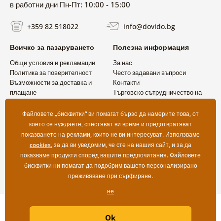
в работни дни Пн-Пт: 10:00 - 15:00
+359 82 518022
info@dovido.bg
Всичко за пазаруването
Полезна информация
Общи условия и рекламации
За нас
Политика за поверителност
Често задавани въпроси
Възможности за доставка и
Контакти
плащане
Търговско сътрудничество на
Връщане на продукт
едро
Файловете „бисквитки“ ви помагат бързо да намерите това, от
което се нуждаете, спестяват ви време и предотвратяват
показването на реклами, които не ви интересуват. Използваме
cookies
, за да ви уведомим, че сте на нашия сайт, и за да
показваме продукти според вашите предпочитания. Файловете
бисквитки ни помагат да подобрим вашето персонализирано
преживяване при сърфиране.
не
Copyright ©2019 © Dovido.bg.
Ok
Webdesign
Litvanyi.sk
| Онлайн магазинът е създаден от