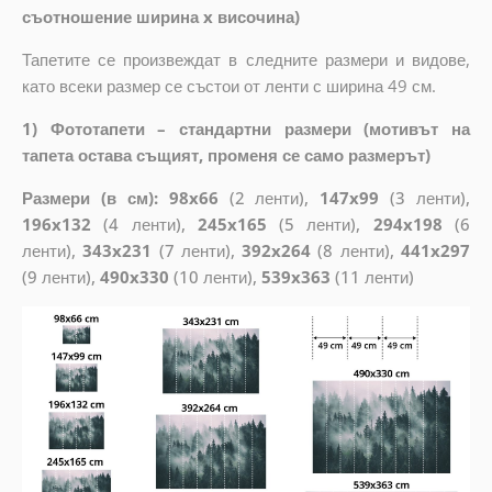
съотношение ширина x височина)
Тапетите се произвеждат в следните размери и видове,
като всеки размер се състои от ленти с ширина 49 см.
1) Фототапети – стандартни размери (мотивът на
тапета остава същият, променя се само размерът)
Размери (в см): 98x66
(2 ленти),
147x99
(3 ленти),
196x132
(4 ленти),
245x165
(5 ленти),
294x198
(6
ленти),
343x231
(7 ленти),
392x264
(8 ленти),
441x297
(9 ленти),
490x330
(10 ленти),
539x363
(11 ленти)