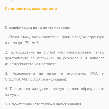
Изтегляне на ръководството
Спецификации на тапетите накратко
1.
Печат върху висококачествен флиз с гладка структура
2
и тегло до
170 г/m
.
2.
Благодарение на UV-led мастиленоструйния печат,
фототапетите са устойчиви на разкъсване и запазват
дълготрайността на цветовете.
3.
Технологията на печат е екологична (VOC и
GREENGUARD GOLD сертификация).
4. Тапетите са миещи се и предотвратяват образуването
на мухъл.
5. Служат също като топло- и шумоизолация.