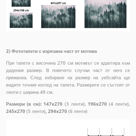
2) Фототапети с изрязана част от мотива
При тапети с височина 270 см мотивът се адаптира към
дадения размер. В повечето случаи част от него се
премахва. След избиране на размер на уебсайта ще
видите точния изглед на тапета. Размерите се състоят от
ленти с ширина 49 см.
Размери (в см): 147x270
(3 ленти),
196x270
(4 ленти),
245x270
(5 ленти)
, 294x270
(6 ленти)