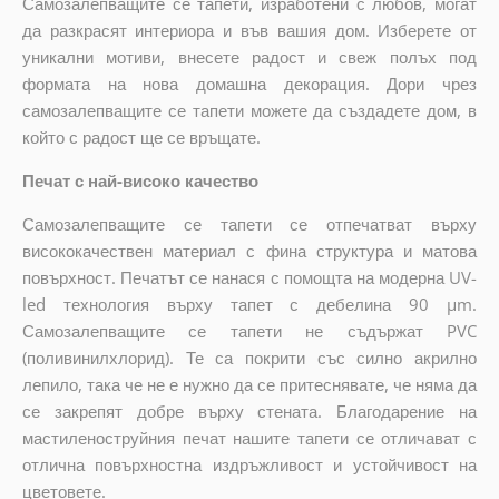
Самозалепващите се тапети, изработени с любов, могат
да разкрасят интериора и във вашия дом. Изберете от
уникални мотиви, внесете радост и свеж полъх под
формата на нова домашна декорация. Дори чрез
самозалепващите се тапети можете да създадете дом, в
който с радост ще се връщате.
Печат с най-високо качество
Самозалепващите се тапети се отпечатват върху
висококачествен материал с фина структура и матова
повърхност. Печатът се нанася с помощта на модерна UV-
led технология върху тапет с дебелина 90 µm.
Самозалепващите се тапети не съдържат PVC
(поливинилхлорид). Те са покрити със силно акрилно
лепило, така че не е нужно да се притеснявате, че няма да
се закрепят добре върху стената. Благодарение на
мастиленоструйния печат нашите тапети се отличават с
отлична повърхностна издръжливост и устойчивост на
цветовете.