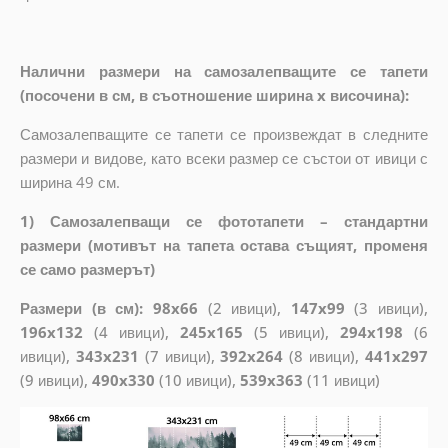
Налични размери на самозалепващите се тапети
(посочени в см, в съотношение ширина x височина):
Самозалепващите се тапети се произвеждат в следните
размери и видове, като всеки размер се състои от ивици с
ширина 49 см.
1) Самозалепващи се фототапети – стандартни
размери (мотивът на тапета остава същият, променя
се само размерът)
Размери (в см): 98x66
(2 ивици),
147x99
(3 ивици),
196x132
(4 ивици),
245x165
(5 ивици),
294x198
(6
ивици),
343x231
(7 ивици),
392x264
(8 ивици),
441x297
(9 ивици),
490x330
(10 ивици),
539x363
(11 ивици)