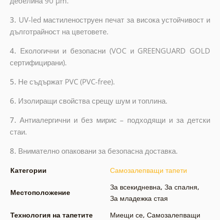
дебелина 90 µm.
3.
UV-led мастиленоструен печат за висока устойчивост и
дълготрайност на цветовете.
4.
Екологични и безопасни (VOC и GREENGUARD GOLD
сертифицирани).
5.
Не съдържат PVC (PVC-free).
6.
Изолиращи свойства срещу шум и топлина.
7.
Антиалергични и без мирис – подходящи и за детски
стаи.
8.
Внимателно опаковани за безопасна доставка.
Категории
Самозалепващи тапети
За всекидневна
,
За спалня
,
Местоположение
За младежка стая
Технология на тапетите
Миещи се
,
Самозалепващи