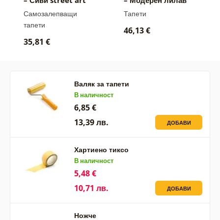
графити
графити стена
Самозалепващи
Тапети
тапети
46,13 €
35,81 €
Валяк за тапети
В наличност
6,85 €
13,39 лв.
ДОБАВИ
Хартиено тиксо
В наличност
5,48 €
10,71 лв.
ДОБАВИ
Ножче