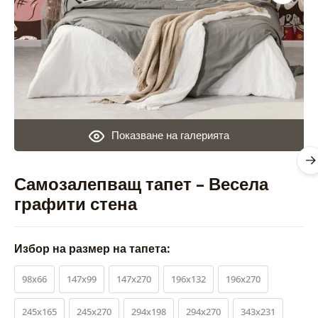
Показване на галерията
Самозалепващ тапет – Весела
графити стена
Избор на размер на тапета:
98x66
147x99
147x270
196x132
196x270
245x165
245x270
294x198
294x270
343x231