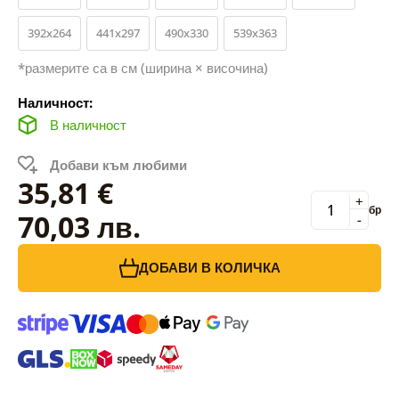
392x264
441x297
490x330
539x363
*размерите са в см (ширина × височина)
Наличност:
В наличност
Добави към любими
35,81 €
+
бр
70,03 лв.
-
ДОБАВИ В КОЛИЧКА