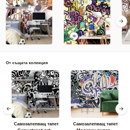
От същата колекция
Самозалепващ тапет
Самозалепващ тапет
– Сиви street art
– Модерен лилав