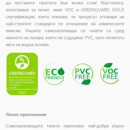
да поставите тапетите във всяка стая! Мастилата,
използвани за печат, имат VOC и GREENGUARD GOLD
сертификация, което показва, че процесът отговаря на
най-строгите стандарти по отношение на химическите
емисии. Нашите самозалепващи се тапети са сред
малкото на пазара, които не съдържат PVC, като лепилото
им е на водна основа.
Лесно приложение
Самозалепващите тапети прилепват най-добре върху