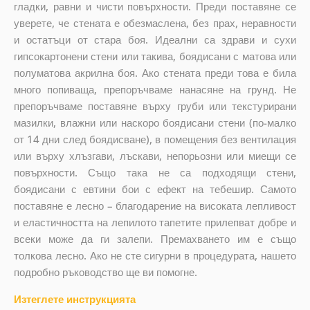
гладки, равни и чисти повърхности. Преди поставяне се
уверете, че стената е обезмаслена, без прах, неравности
и остатъци от стара боя. Идеални са здрави и сухи
гипсокартонени стени или такива, боядисани с матова или
полуматова акрилна боя. Ако стената преди това е била
много попиваща, препоръчваме нанасяне на грунд. Не
препоръчваме поставяне върху груби или текстурирани
мазилки, влажни или наскоро боядисани стени (по-малко
от 14 дни след боядисване), в помещения без вентилация
или върху хлъзгави, лъскави, непорьозни или миещи се
повърхности. Също така не са подходящи стени,
боядисани с евтини бои с ефект на тебешир. Самото
поставяне е лесно – благодарение на високата лепливост
и еластичността на лепилото тапетите прилепват добре и
всеки може да ги залепи. Премахването им е също
толкова лесно. Ако не сте сигурни в процедурата, нашето
подробно ръководство ще ви помогне.
Изтеглете инструкцията