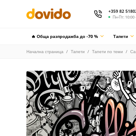
+359 82 5180
Пн-Пт: 10:00 
🔥 Обща разпродажба до -70 %
Тапети
Начална страница
Тапети
Тапети по теми
Са