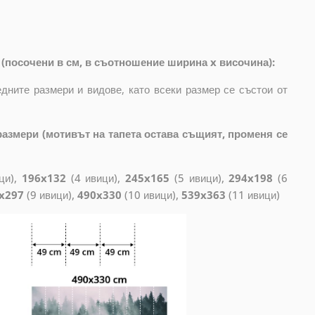
(посочени в см, в съотношение ширина x височина):
дните размери и видове, като всеки размер се състои от
азмери (мотивът на тапета остава същият, променя се
ци),
196x132
(4 ивици),
245x165
(5 ивици),
294x198
(6
x297
(9 ивици),
490x330
(10 ивици),
539x363
(11 ивици)