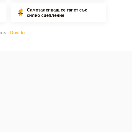
Самозалепващ се тапет със
силно сцепление
ител:
Dovido