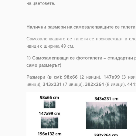
на цветовете.
Налични размери на самозалепващите се тапети 
Самозалепващите се тапети се произвеждат в сле
ивици с ширина 49 см.
1) Самозалепващи се фототапети – стандартни р
само размерът)
Размери (в см): 98x66
(2 ивици),
147x99
(3 иви
ивици),
343x231
(7 ивици),
392x264
(8 ивици),
441