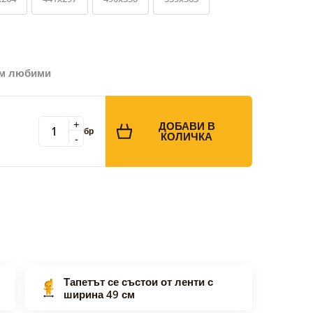
ъм любими
+
ДОБАВИ В
бр
КОЛИЧКА
-
Тапетът се състои от ленти с
ширина 49 см