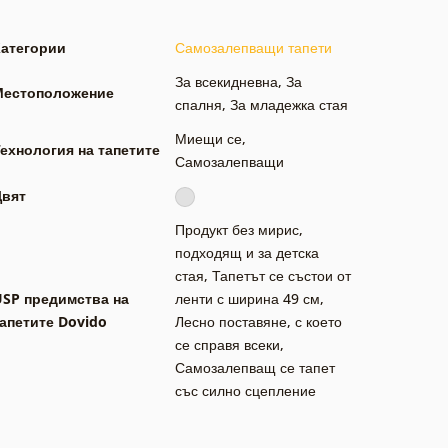
Категории
Самозалепващи тапети
За всекидневна
,
За
Местоположение
спалня
,
За младежка стая
Миещи се
,
ехнология на тапетите
Самозалепващи
Цвят
Продукт без мирис,
подходящ и за детска
стая
,
Тапетът се състои от
USP предимства на
ленти с ширина 49 см
,
апетите Dovido
Лесно поставяне, с което
се справя всеки
,
Самозалепващ се тапет
със силно сцепление