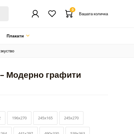
0
Вашата количка
Плакати
зкуство
– Модерно графити
2
196x270
245x165
245x270
x264
441x297
490x330
539x363