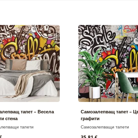
алепващ тапет – Весела
Самозалепващ тапет – Ц
ти стена
графити
лепващи тапети
Самозалепващи тапети
€
35,81 €