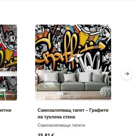
ветни
Самозалепващ тапет – Графити
С
на тухлена стена
л
Самозалепващи тапети
С
35,81 €
3