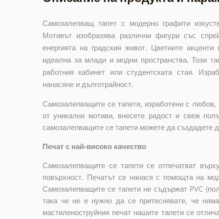
Самозалепващ тапет с модерно графити изкуств
Мотивът изобразява различни фигури със спрей
енергията на градския живот. Цветните акценти
идеална за млади и модни пространства. Този та
работния кабинет или студентската стая. Израб
нанасяне и дълготрайност.
Самозалепващите се тапети, изработени с любов, 
от уникални мотиви, внесете радост и свеж пол
самозалепващите се тапети можете да създадете до
Печат с най-високо качество
Самозалепващите се тапети се отпечатват върху
повърхност. Печатът се нанася с помощта на мо
Самозалепващите се тапети не съдържат PVC (пол
така че не е нужно да се притеснявате, че ням
мастиленоструйния печат нашите тапети се отлич