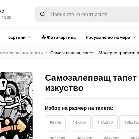
22
- 15:00
Картини
📤 Фотокартина
Рисуване по номера
мозалепващи тапети
Самозалепващ тапет – Модерно графити и
Самозалепващ тапет 
изкуство
Избор на размер на тапета:
98x66
147x99
147x270
196x13
294x198
294x270
343x231
392