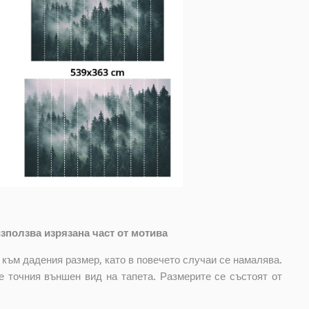
зползва изрязана част от мотива
 към дадения размер, като в повечето случаи се намалява.
е точния външен вид на тапета. Размерите се състоят от