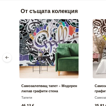
От същата колекция
Самозалепващ тапет – Модерен
Самоз
лилав графити стена
графи
Тапети
Самоза
46,13 €
35,81 