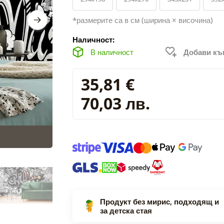
*размерите са в см (ширина × височина)
Наличност:
В наличност
Добави к
35,81 €
70,03 лв.
Продукт без мирис, подходящ и
за детска стая