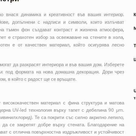
о внася динамика и креативност във вашия интериор.
ове, допълнени с надписи и символи, които излъчват
 на тъмен фон създават контраст и жизнена атмосфера,
пет е страхотен избор за освежаване на стените в хола,
отен е от качествен материал, който осигурява лесно
Т
могат да разкрасят интериора и във вашия дом. Изберете
ъх под формата на нова домашна декорация. Дори чрез
м, в който с радост ще се връщате.
т
 висококачествен материал с фина структура и матова
дерна UV-led технология върху тапет с дебелина 90 µm.
ивинилхлорид). Те са покрити със силно акрилно лепило,
а да се закрепят добре върху стената. Благодарение на
ават с отлична повърхностна издръжливост и устойчивост