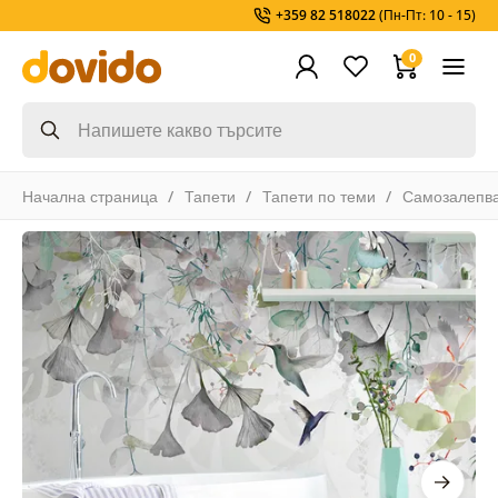
+359 82 518022
(Пн-Пт: 10 - 15)
0
Начална страница
Тапети
Тапети по теми
Самозалепв