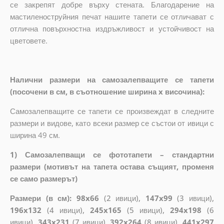
се закрепят добре върху стената. Благодарение на
мастиленоструйния печат нашите тапети се отличават с
отлична повърхностна издръжливост и устойчивост на
цветовете.
Налични размери на самозалепващите се тапети
(посочени в см, в съотношение ширина x височина):
Самозалепващите се тапети се произвеждат в следните
размери и видове, като всеки размер се състои от ивици с
ширина 49 см.
1) Самозалепващи се фототапети – стандартни
размери (мотивът на тапета остава същият, променя
се само размерът)
Размери (в см): 98x66
(2 ивици),
147x99
(3 ивици),
196x132
(4 ивици),
245x165
(5 ивици),
294x198
(6
ивици),
343x231
(7 ивици),
392x264
(8 ивици),
441x297