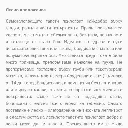
Лесно приложение
Самозалепващите тапети прилепват най-добре върху
гладки, равни и чисти повърхности. Преди поставяне се
уверете, че стената е обезмаслена, без прах, неравности
и остатъци от стара боя. Идеални са здрави и сухи
гипсокартонени стени или такива, боядисани с матова или
полуматова акрилна боя. Ако стената преди това е била
много попиваща, препоръчваме нанасяне на грунд. Не
препоръчваме поставяне върху груби или текстурирани
мазилки, влажни или наскоро боядисани стени (по-малко
от 14 дни след боядисване), в помещения без вентилация
или върху хлъзгави, лъскави, непорьозни или миещи се
повърхности. Също така не са подходящи стени,
боядисани с евтини бои с ефект на тебешир. Самото
поставяне е лесно – благодарение на високата лепливост
и еластичността на лепилото тапетите прилепват добре и
всеки може да ги залепи. Премахването им е също