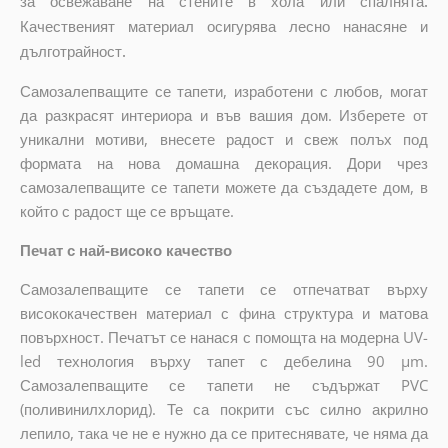
за освежаване на стените в хола или спалнята.
Качественият материал осигурява лесно нанасяне и
дълготрайност.
Самозалепващите се тапети, изработени с любов, могат
да разкрасят интериора и във вашия дом. Изберете от
уникални мотиви, внесете радост и свеж полъх под
формата на нова домашна декорация. Дори чрез
самозалепващите се тапети можете да създадете дом, в
който с радост ще се връщате.
Печат с най-високо качество
Самозалепващите се тапети се отпечатват върху
висококачествен материал с фина структура и матова
повърхност. Печатът се нанася с помощта на модерна UV-
led технология върху тапет с дебелина 90 µm.
Самозалепващите се тапети не съдържат PVC
(поливинилхлорид). Те са покрити със силно акрилно
лепило, така че не е нужно да се притеснявате, че няма да