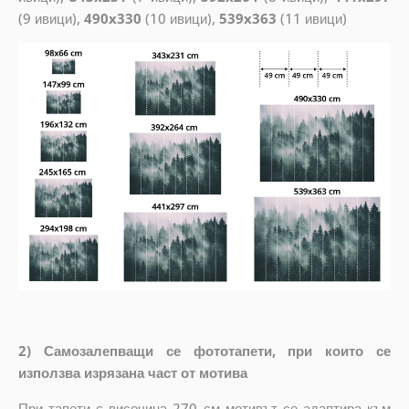
(9 ивици),
490x330
(10 ивици),
539x363
(11 ивици)
2) Самозалепващи се фототапети, при които се
използва изрязана част от мотива
При тапети с височина 270 см мотивът се адаптира към