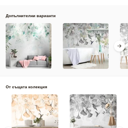
Допълнителни варианти
От същата колекция