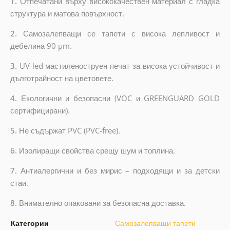
1.
Отпечатани върху висококачествен материал с гладка
структура и матова повърхност.
2.
Самозалепващи се тапети с висока лепливост и
дебелина 90 µm.
3.
UV-led мастиленоструен печат за висока устойчивост и
дълготрайност на цветовете.
4.
Екологични и безопасни (VOC и GREENGUARD GOLD
сертифицирани).
5.
Не съдържат PVC (PVC-free).
6.
Изолиращи свойства срещу шум и топлина.
7.
Антиалергични и без мирис – подходящи и за детски
стаи.
8.
Внимателно опаковани за безопасна доставка.
Категории
Самозалепващи тапети