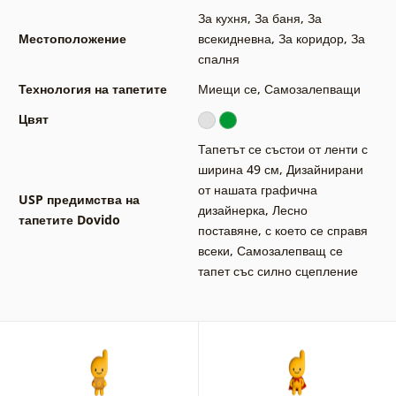
За кухня
,
За баня
,
За
Местоположение
всекидневна
,
За коридор
,
За
спалня
Технология на тапетите
Миещи се
,
Самозалепващи
Цвят
Тапетът се състои от ленти с
ширина 49 см
,
Дизайнирани
от нашата графична
USP предимства на
дизайнерка
,
Лесно
тапетите Dovido
поставяне, с което се справя
всеки
,
Самозалепващ се
тапет със силно сцепление