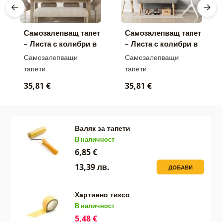
Самозалепващ тапет
Самозалепващ тапет
– Листа с колибри в
– Листа с колибри в
нюанс Peach Fuzz
черно-бяло
Самозалепващи
Самозалепващи
тапети
тапети
35,81 €
35,81 €
Валяк за тапети
В наличност
6,85 €
13,39 лв.
ДОБАВИ
Хартиено тиксо
В наличност
5,48 €