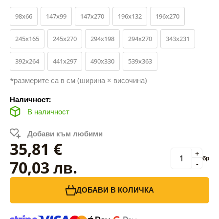
98x66
147x99
147x270
196x132
196x270
245x165
245x270
294x198
294x270
343x231
392x264
441x297
490x330
539x363
*размерите са в см (ширина × височина)
Наличност:
В наличност
Добави към любими
35,81 €
+
бр
70,03 лв.
-
ДОБАВИ В КОЛИЧКА