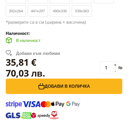
392x264
441x297
490x330
539x363
*размерите са в см (ширина × височина)
Наличност:
В наличност
Добави към любими
35,81 €
+
бр
70,03 лв.
-
ДОБАВИ В КОЛИЧКА