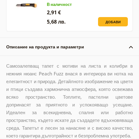
В наличност
2,91 €
5,68 лв.
ДОБАВИ
Описание на продукта и параметри
Самозалепващ тапет с мотиви на листа и колибри в
нежния нюанс Peach Fuzz внася в интериора ви нотка на
елегантност и природа. Детайлното изображение на цветя
и птици създава хармонична атмосфера, която освежава
всяко пространство. Топлите, пастелни цветове
допринасят за приятното и успокояващо усещане.
Идеален за всекидневна, спалня или работно
пространство, където искате да създадете вдъхновяваща
среда. Тапетът е лесен за нанасяне и с високо качество,
което гарантира дълготрайност и безпроблемна употреба.