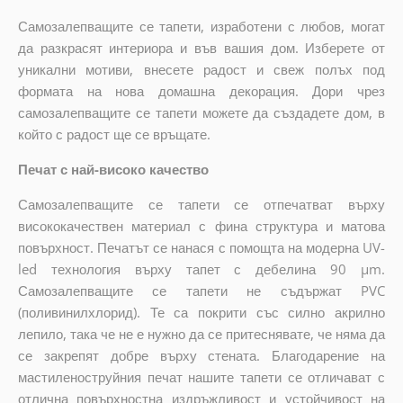
Самозалепващите се тапети, изработени с любов, могат
да разкрасят интериора и във вашия дом. Изберете от
уникални мотиви, внесете радост и свеж полъх под
формата на нова домашна декорация. Дори чрез
самозалепващите се тапети можете да създадете дом, в
който с радост ще се връщате.
Печат с най-високо качество
Самозалепващите се тапети се отпечатват върху
висококачествен материал с фина структура и матова
повърхност. Печатът се нанася с помощта на модерна UV-
led технология върху тапет с дебелина 90 µm.
Самозалепващите се тапети не съдържат PVC
(поливинилхлорид). Те са покрити със силно акрилно
лепило, така че не е нужно да се притеснявате, че няма да
се закрепят добре върху стената. Благодарение на
мастиленоструйния печат нашите тапети се отличават с
отлична повърхностна издръжливост и устойчивост на