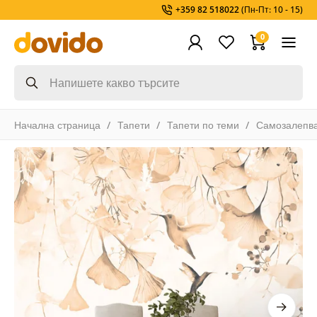
+359 82 518022
(Пн-Пт: 10 - 15)
0
Начална страница
Тапети
Тапети по теми
Самозалепв