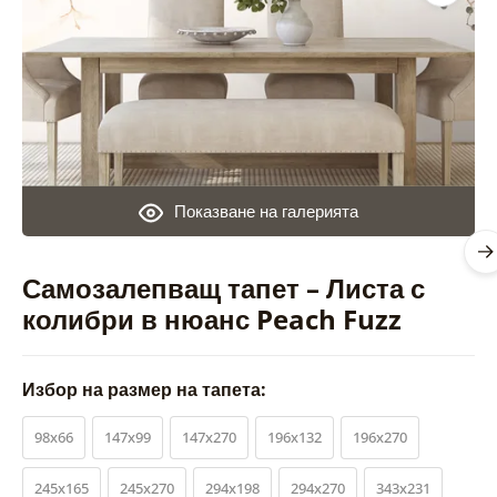
Показване на галерията
Самозалепващ тапет – Листа с
колибри в нюанс Peach Fuzz
Избор на размер на тапета:
98x66
147x99
147x270
196x132
196x270
245x165
245x270
294x198
294x270
343x231