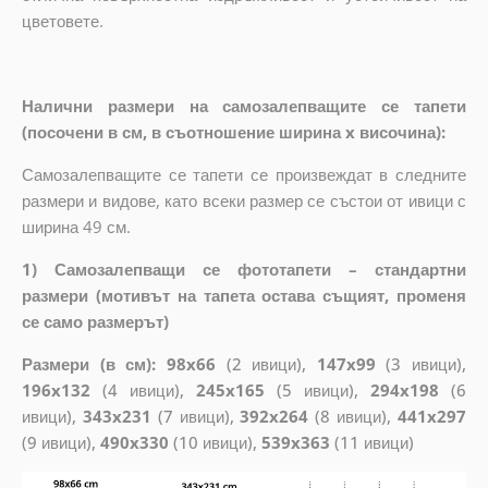
цветовете.
Налични размери на самозалепващите се тапети
(посочени в см, в съотношение ширина x височина):
Самозалепващите се тапети се произвеждат в следните
размери и видове, като всеки размер се състои от ивици с
ширина 49 см.
1) Самозалепващи се фототапети – стандартни
размери (мотивът на тапета остава същият, променя
се само размерът)
Размери (в см): 98x66
(2 ивици),
147x99
(3 ивици),
196x132
(4 ивици),
245x165
(5 ивици),
294x198
(6
ивици),
343x231
(7 ивици),
392x264
(8 ивици),
441x297
(9 ивици),
490x330
(10 ивици),
539x363
(11 ивици)