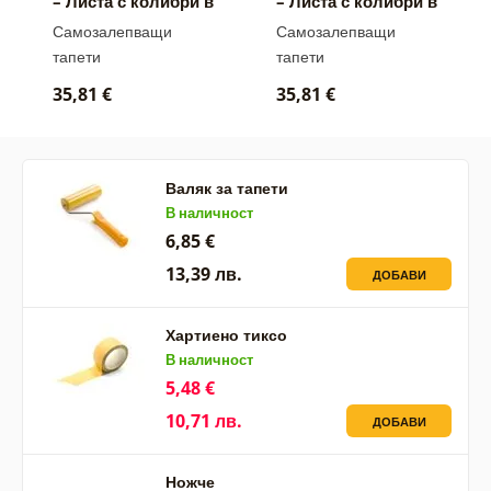
– Листа с колибри в
– Листа с колибри в
сиво-зелено
черно-бяло
Самозалепващи
Самозалепващи
тапети
тапети
35,81 €
35,81 €
Валяк за тапети
В наличност
6,85 €
13,39 лв.
ДОБАВИ
Хартиено тиксо
В наличност
5,48 €
10,71 лв.
ДОБАВИ
Ножче