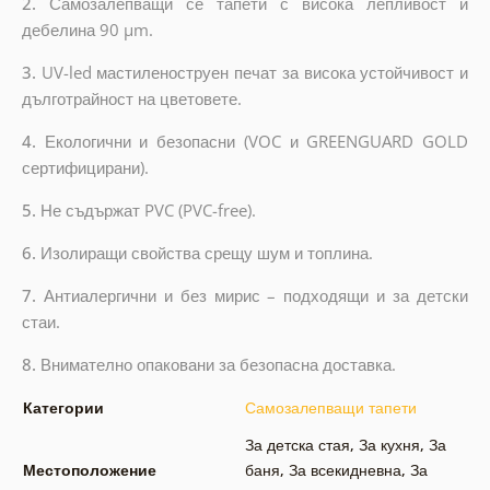
2.
Самозалепващи се тапети с висока лепливост и
дебелина 90 µm.
3.
UV-led мастиленоструен печат за висока устойчивост и
дълготрайност на цветовете.
4.
Екологични и безопасни (VOC и GREENGUARD GOLD
сертифицирани).
5.
Не съдържат PVC (PVC-free).
6.
Изолиращи свойства срещу шум и топлина.
7.
Антиалергични и без мирис – подходящи и за детски
стаи.
8.
Внимателно опаковани за безопасна доставка.
Категории
Самозалепващи тапети
За детска стая
,
За кухня
,
За
Местоположение
баня
,
За всекидневна
,
За