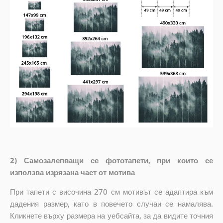
2) Самозалепващи се фототапети, при които се
използва изрязана част от мотива
При тапети с височина 270 см мотивът се адаптира към
дадения размер, като в повечето случаи се намалява.
Кликнете върху размера на уебсайта, за да видите точния