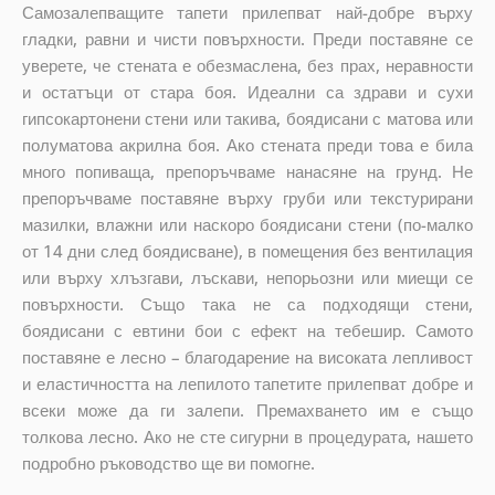
Самозалепващите тапети прилепват най-добре върху
гладки, равни и чисти повърхности. Преди поставяне се
уверете, че стената е обезмаслена, без прах, неравности
и остатъци от стара боя. Идеални са здрави и сухи
гипсокартонени стени или такива, боядисани с матова или
полуматова акрилна боя. Ако стената преди това е била
много попиваща, препоръчваме нанасяне на грунд. Не
препоръчваме поставяне върху груби или текстурирани
мазилки, влажни или наскоро боядисани стени (по-малко
от 14 дни след боядисване), в помещения без вентилация
или върху хлъзгави, лъскави, непорьозни или миещи се
повърхности. Също така не са подходящи стени,
боядисани с евтини бои с ефект на тебешир. Самото
поставяне е лесно – благодарение на високата лепливост
и еластичността на лепилото тапетите прилепват добре и
всеки може да ги залепи. Премахването им е също
толкова лесно. Ако не сте сигурни в процедурата, нашето
подробно ръководство ще ви помогне.