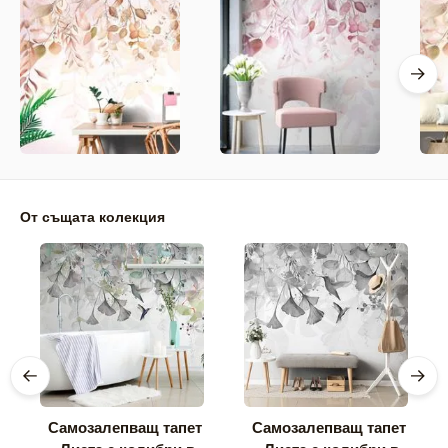
От същата колекция
Самозалепващ тапет
Самозалепващ тапет