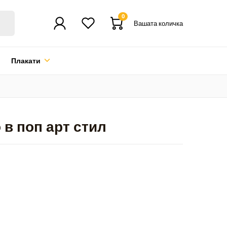
0
Вашата количка
Плакати
 в поп арт стил