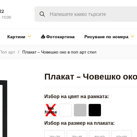
22
- 15:00
Картини
📤 Фотокартина
Рисуване по номера
Поп арт
Плакат – Човешко око в поп арт стил
Плакат – Човешко око
Избор на цвят на рамката:
Избор на размер на плаката:
20x30
30x45
40x60
60x90