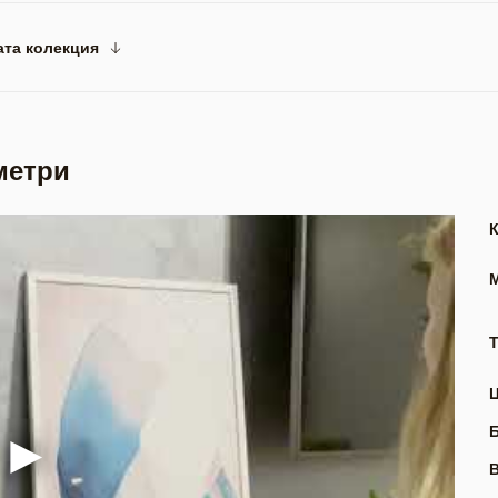
ата колекция
метри
Т
В