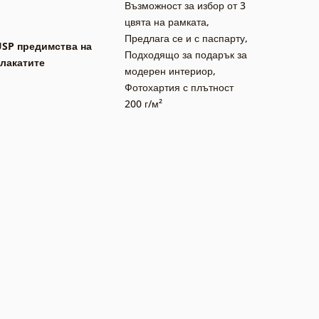
Възможност за избор от 3
цвята на рамката
,
Предлага се и с паспарту
,
USP предимства на
Подходящо за подарък за
лакатите
модерен интериор
,
Фотохартия с плътност
200 г/м²