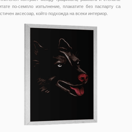
тате по-семпло изпълнение, плакатите без паспарту са
стичен аксесоар, който подхожда на всеки интериор.