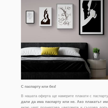
С паспарту или без!
В нашата оферта ще намерите плакати с паспарту
дали да има паспарту или не. Ако плакатът има
екрю цвят подчертава цветовете и създава допъ