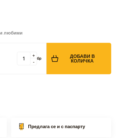
ъм любими
+
ДОБАВИ В
бр
КОЛИЧКА
-
Предлага се и с паспарту