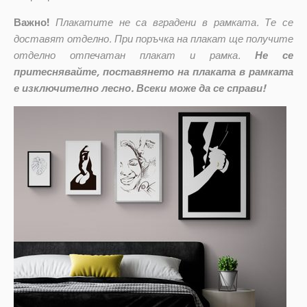
Важно!
Плакатите не са вградени в рамката. Те се
доставят отделно. При поръчка на плакат ще получите
отделно отпечатан плакат и рамка.
Не се
притеснявайте, поставянето на плаката в рамката
е изключително лесно. Всеки може да се справи!