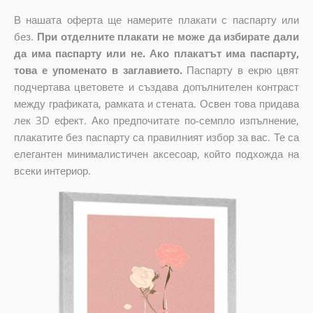
В нашата оферта ще намерите плакати с паспарту или
без.
При отделните плакати не може да избирате дали
да има паспарту или не. Ако плакатът има паспарту,
това е упоменато в заглавието.
Паспарту в екрю цвят
подчертава цветовете и създава допълнителен контраст
между графиката, рамката и стената. Освен това придава
лек 3D ефект. Ако предпочитате по-семпло изпълнение,
плакатите без паспарту са правилният избор за вас. Те са
елегантен минималистичен аксесоар, който подхожда на
всеки интериор.