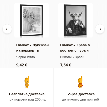
Плакат – Луксозен
Плакат – Крава в
П
натюрморт в
костюм с пура и
м
жа
черно и бяло
уиски
б
Черно-бяло
Биволи и крави
Ч
9,42 €
7,54 €
7
Безплатна доставка
Бързa доставка
при поръчки над 200 лв.
до няколко дни при теб