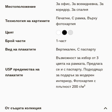
За офис
,
За всекидневна
,
За
Местоположение
коридор
,
За спалня
Печатни
,
С рамка
,
Върху
Технология на картините
фотохартия
Цвят
Брой части
1-част
Вид на плакатите
Вертикален
,
С паспарту
Възможност за избор от 3
цвята на рамката
,
Предлага
USP предимства на
се и с паспарту
,
Подходящо
плакатите
за подарък за модерен
интериор
,
Фотохартия с
плътност 200 г/м²
От същата колекция