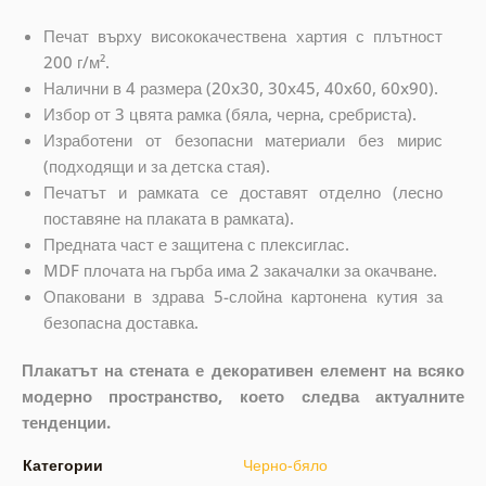
Печат върху висококачествена хартия с плътност
200 г/м².
Налични в 4 размера (20x30, 30x45, 40x60, 60x90).
Избор от 3 цвята рамка (бяла, черна, сребриста).
Изработени от безопасни материали без мирис
(подходящи и за детска стая).
Печатът и рамката се доставят отделно (лесно
поставяне на плаката в рамката).
Предната част е защитена с плексиглас.
MDF плочата на гърба има 2 закачалки за окачване.
Опаковани в здрава 5-слойна картонена кутия за
безопасна доставка.
Плакатът на стената е декоративен елемент на всяко
модерно пространство, което следва актуалните
тенденции.
Категории
Черно-бяло