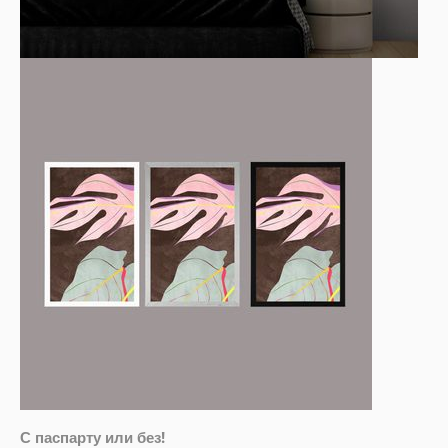
С паспарту или без!