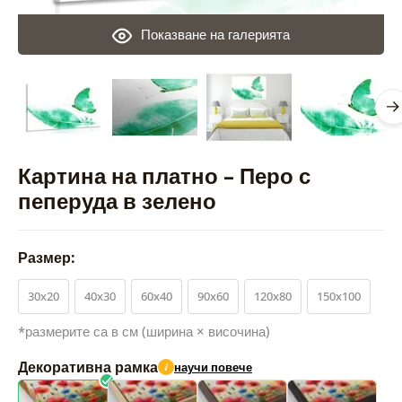
Показване на галерията
Картина на платно – Перо с
пеперуда в зелено
Размер:
30x20
40x30
60x40
90x60
120x80
150x100
*размерите са в см (ширина × височина)
Декоративна рамка
научи повече
i