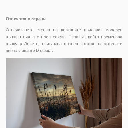
Отпечатани страни
Отпечатаните страни на картините придават модерен
външен вид и стилен ефект. Печатът, който преминава
върху ръбовете, осигурява плавен преход на мотива и
впечатляващ 3D ефект.