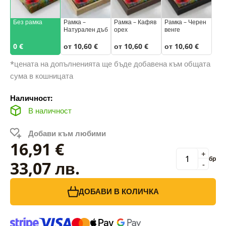
Без рамка
Рамка –
Рамка – Кафяв
Рамка – Черен
Натурален дъб
орех
венге
0 €
от 10,60 €
от 10,60 €
от 10,60 €
*цената на допълненията ще бъде добавена към общата
сума в кошницата
Наличност:
В наличност
Добави към любими
16,91 €
+
бр
33,07 лв.
-
ДОБАВИ В КОЛИЧКА