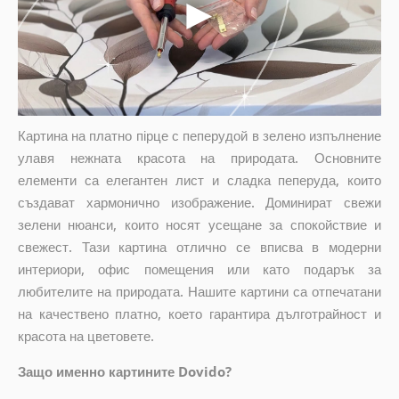
Картина на платно пірце с пеперудой в зелено изпълнение
улавя нежната красота на природата. Основните
елементи са елегантен лист и сладка пеперуда, които
създават хармонично изображение. Доминират свежи
зелени нюанси, които носят усещане за спокойствие и
свежест. Тази картина отлично се вписва в модерни
интериори, офис помещения или като подарък за
любителите на природата. Нашите картини са отпечатани
на качествено платно, което гарантира дълготрайност и
красота на цветовете.
Защо именно картините Dovido?