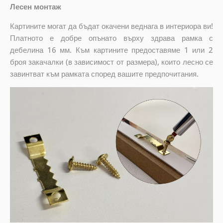
Лесен монтаж
Картините могат да бъдат окачени веднага в интериора ви!
Платното е добре опънато върху здрава рамка с
дебелина 16 мм. Към картините предоставяме 1 или 2
броя закачалки (в зависимост от размера), които лесно се
завинтват към рамката според вашите предпочитания.