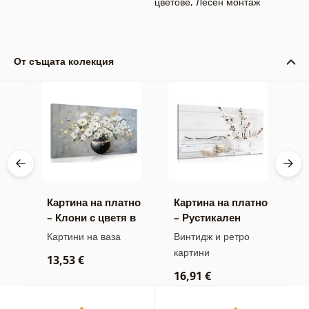
цветове
,
Лесен монтаж
От същата колекция
тно
Картина на платно
Картина на платно
К
– Клони с цветя в
– Рустикален
–
черна ваза
натюрморт
д
ини
Картини на ваза
Винтидж и ретро
Н
картини
13,53 €
2
16,91 €