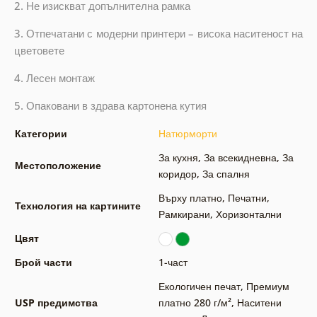
2. Не изискват допълнителна рамка
3. Отпечатани с модерни принтери – висока наситеност на
цветовете
4. Лесен монтаж
5. Опаковани в здрава картонена кутия
Категории
Натюрморти
За кухня
,
За всекидневна
,
За
Местоположение
коридор
,
За спалня
Върху платно
,
Печатни
,
Технология на картините
Рамкирани
,
Хоризонтални
Цвят
Брой части
1-част
Екологичен печат
,
Премиум
USP предимства
платно 280 г/м²
,
Наситени