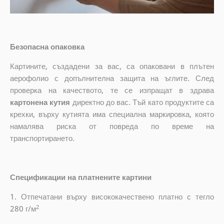
Безопасна опаковка
Картините, създадени за вас, са опаковани в плътен
аерофолио с допълнителна защита на ъглите. След
проверка на качеството, те се изпращат в здрава
картонена кутия
директно до вас. Тъй като продуктите са
крехки, върху кутията има специална маркировка, която
намалява риска от повреда по време на
транспортирането.
Спецификации на платнените картини
1. Отпечатани върху висококачествено платно с тегло
2
280 г/м