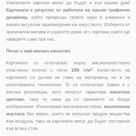
Уникалните картини могат да бъдат и във вашия дом!
Картината е резултат от работата на нашия графичен
дизайнер
, който
превръща своите идеи в уникални и
винаги актуални произведения на изкуството. Изберете от
оригинални мотиви и украсете дома си с картини, които ще
намерите само при нас.
Печат с най-високо качество
Картините се отпечатват върху висококачествено
2
еластично платно с тегло
280 г/м
. Качеството на
картините се дължи не само на материала, но и на
използваната технология. Те се отпечатват бавно и с
висока резолюция, като печатът гарантира
наситени
цветове
, така че няма да се тревожите за бледи
изображения. Използваме висококачествени,
екологични
мастила
без мирис, които не изпускат вредни вещества
във въздуха, така че картините могат да бъдат поставени
във всяка стая.