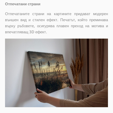
Отпечатани страни
Отпечатаните страни на картините придават модерен
външен вид и стилен ефект. Печатът, който преминава
върху ръбовете, осигурява плавен преход на мотива и
впечатляващ 3D ефект.