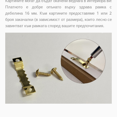
Картините могат да бъдат окачени веднага в интериора ви!
Платното е добре опънато върху здрава рамка с
дебелина 16 мм. Към картините предоставяме 1 или 2
броя закачалки (в зависимост от размера), които лесно се
завинтват към рамката според вашите предпочитания.