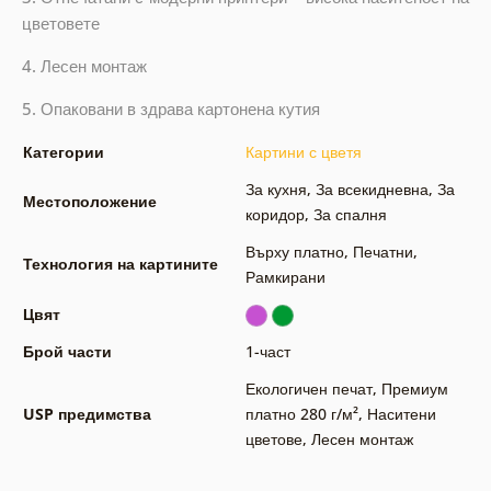
цветовете
4. Лесен монтаж
5. Опаковани в здрава картонена кутия
Категории
Картини с цветя
За кухня
,
За всекидневна
,
За
Местоположение
коридор
,
За спалня
Върху платно
,
Печатни
,
Технология на картините
Рамкирани
Цвят
Брой части
1-част
Екологичен печат
,
Премиум
USP предимства
платно 280 г/м²
,
Наситени
цветове
,
Лесен монтаж