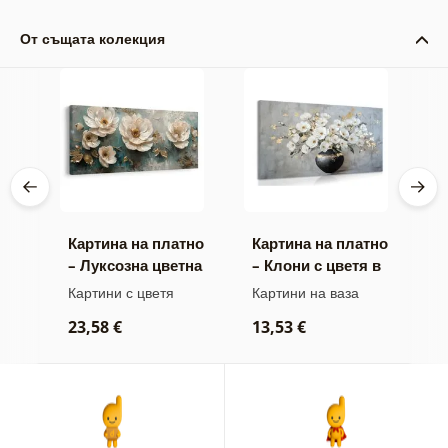
От същата колекция
тно
Картина на платно
Картина на платно
К
– Луксозна цветна
– Клони с цветя в
–
хармония
черна ваза
ц
Картини с цветя
Картини на ваза
К
23,58 €
13,53 €
2