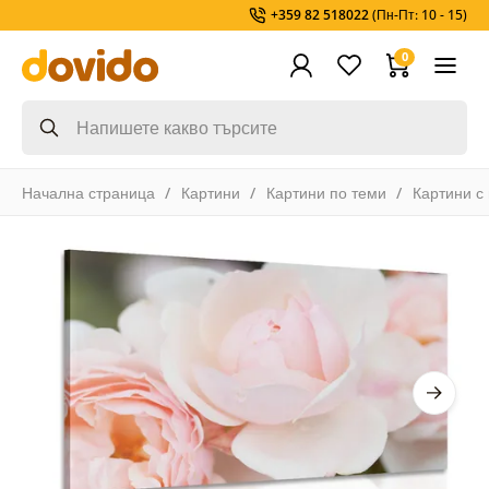
+359 82 518022
(Пн-Пт: 10 - 15)
0
Начална страница
Картини
Картини по теми
Картини с