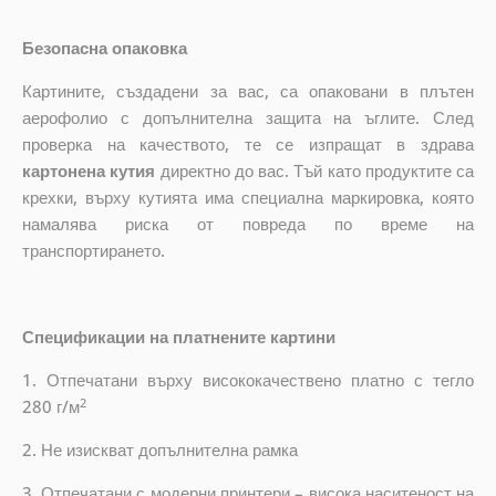
Безопасна опаковка
Картините, създадени за вас, са опаковани в плътен
аерофолио с допълнителна защита на ъглите. След
проверка на качеството, те се изпращат в здрава
картонена кутия
директно до вас. Тъй като продуктите са
крехки, върху кутията има специална маркировка, която
намалява риска от повреда по време на
транспортирането.
Спецификации на платнените картини
1. Отпечатани върху висококачествено платно с тегло
2
280 г/м
2. Не изискват допълнителна рамка
3. Отпечатани с модерни принтери – висока наситеност на