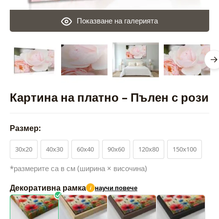
Показване на галерията
Картина на платно – Пълен с рози
Размер:
30x20
40x30
60x40
90x60
120x80
150x100
*размерите са в см (ширина × височина)
Декоративна рамка
научи повече
i