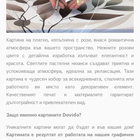
Картина на платно, изпълнена с рози, внася романтична
атмосфера във вашето пространство. Нежните розови
цветя с детайлна изработка излъчват елегантност и
красота. Светлите пастелни нюанси създават приятна и
успокояваща атмосфера, идеална за релаксация. Тази
картина е чудесен избор за всекидневната, спалнята или
работното ви място като декоративен елемент.
Качественият печат и материалите гарантират
дълготрайност и привлекателен вид.
Защо именно картините Dovido?
Уникалните картини могат да бъдат и във вашия дом!
Картината е резултат от работата на нашия графичен