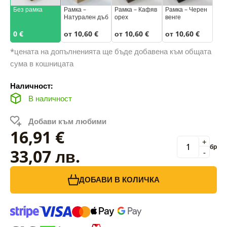
Без рамка
Рамка –
Рамка – Кафяв
Рамка – Черен
Натурален дъб
орех
венге
0 €
от 10,60 €
от 10,60 €
от 10,60 €
*цената на допълненията ще бъде добавена към общата
сума в кошницата
Наличност:
В наличност
Добави към любими
16,91 €
+
бр
33,07 лв.
-
ДОБАВИ В КОЛИЧКА