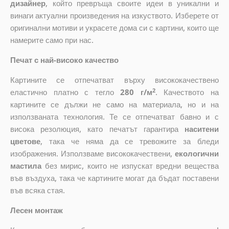
дизайнер
, който
превръща своите идеи в уникални и
винаги актуални произведения на изкуството. Изберете от
оригинални мотиви и украсете дома си с картини, които ще
намерите само при нас.
Печат с най-високо качество
Картините се отпечатват върху висококачествено
2
еластично платно с тегло
280 г/м
. Качеството на
картините се дължи не само на материала, но и на
използваната технология. Те се отпечатват бавно и с
висока резолюция, като печатът гарантира
наситени
цветове
, така че няма да се тревожите за бледи
изображения. Използваме висококачествени,
екологични
мастила
без мирис, които не изпускат вредни вещества
във въздуха, така че картините могат да бъдат поставени
във всяка стая.
Лесен монтаж