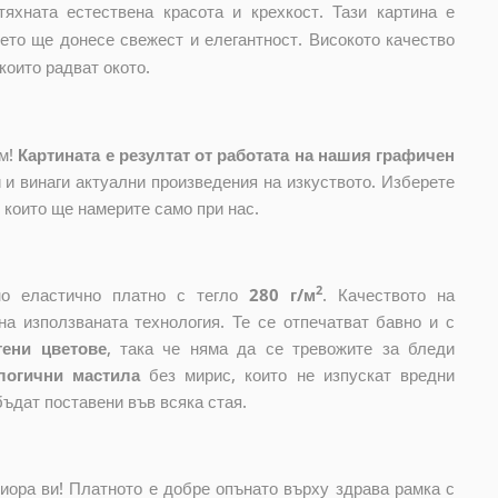
тяхната естествена красота и крехкост. Тази картина е
ето ще донесе свежест и елегантност. Високото качество
които радват окото.
ом!
Картината е резултат от работата на нашия графичен
и винаги актуални произведения на изкуството. Изберете
, които ще намерите само при нас.
2
ено еластично платно с тегло
280 г/м
. Качеството на
на използваната технология. Те се отпечатват бавно и с
тени цветове
, така че няма да се тревожите за бледи
логични мастила
без мирис, които не изпускат вредни
бъдат поставени във всяка стая.
риора ви! Платното е добре опънато върху здрава рамка с