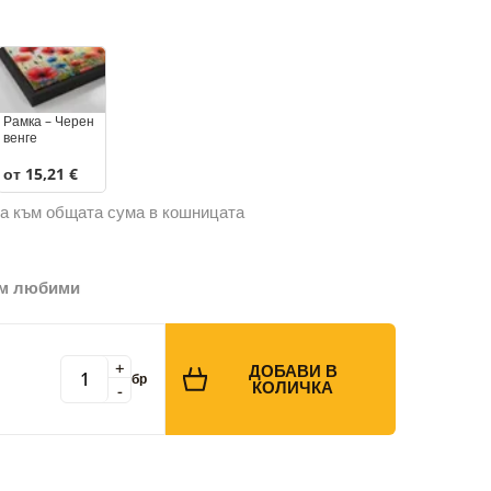
Рамка – Черен
венге
от 15,21 €
а към общата сума в кошницата
ъм любими
+
ДОБАВИ В
бр
КОЛИЧКА
-