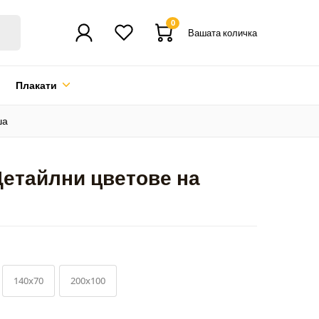
0
Вашата количка
Плакати
ша
Детайлни цветове на
140x70
200x100