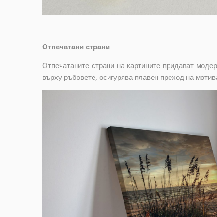
Отпечатани страни
Отпечатаните страни на картините придават модер
върху ръбовете, осигурява плавен преход на мотив