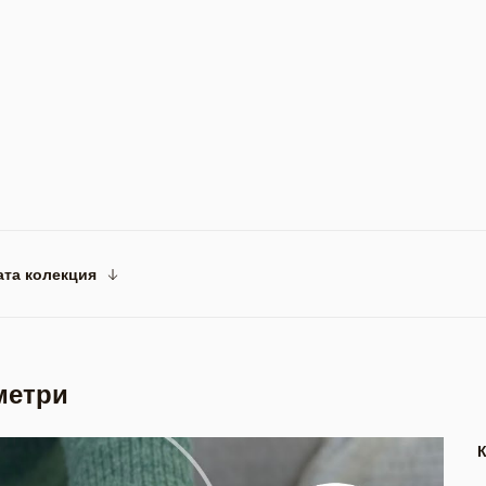
ата колекция
метри