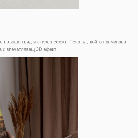
ен външен вид и стилен ефект. Печатът, който преминава
а и впечатляващ 3D ефект.