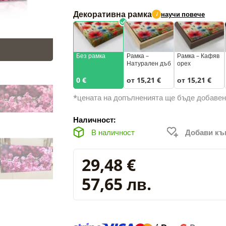
Декоративна рамка
научи повече
i
Без рамка
Рамка –
Рамка – Кафяв
Натурален дъб
орех
0 €
от 15,21 €
от 15,21 €
*цената на допълненията ще бъде добавен
Наличност:
В наличност
Добави к
29,48 €
57,65 лв.