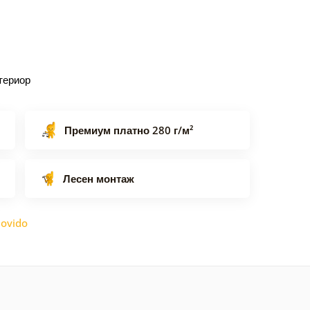
териор
Премиум платно 280 г/м²
Лесен монтаж
ovido