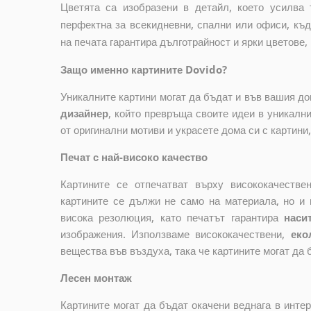
Цветята са изобразени в детайл, което усилва 
перфектна за всекидневни, спални или офиси, къд
на печата гарантира дълготрайност и ярки цветове, 
Защо именно картините Dovido?
Уникалните картини могат да бъдат и във вашия д
дизайнер
, който
превръща своите идеи в уникални 
от оригинални мотиви и украсете дома си с картини
Печат с най-високо качество
Картините се отпечатват върху висококачеств
картините се дължи не само на материала, но и 
висока резолюция, като печатът гарантира
наси
изображения. Използваме висококачествени,
еко
вещества във въздуха, така че картините могат да 
Лесен монтаж
Картините могат да бъдат окачени веднага в инте