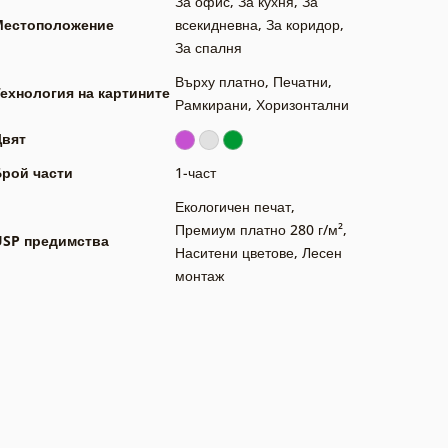
За офис
,
За кухня
,
За
Местоположение
всекидневна
,
За коридор
,
За спалня
Върху платно
,
Печатни
,
ехнология на картините
Рамкирани
,
Хоризонтални
Цвят
Брой части
1-част
Екологичен печат
,
Премиум платно 280 г/м²
,
USP предимства
Наситени цветове
,
Лесен
монтаж