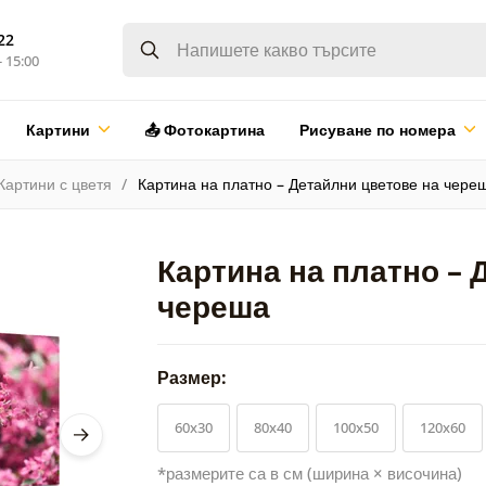
22
- 15:00
Картини
📤 Фотокартина
Рисуване по номера
Картини с цветя
Картина на платно – Детайлни цветове на чере
Картина на платно – 
череша
Размер:
60x30
80x40
100x50
120x60
*размерите са в см (ширина × височина)