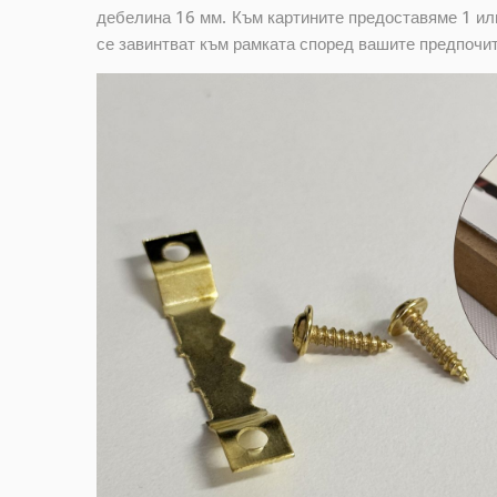
дебелина 16 мм. Към картините предоставяме 1 или
се завинтват към рамката според вашите предпочи