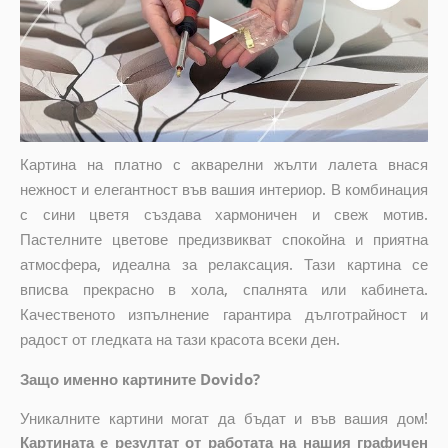
Картина на платно с акварелни жълти лалета внася
нежност и елегантност във вашия интериор. В комбинация
с сини цветя създава хармоничен и свеж мотив.
Пастелните цветове предизвикват спокойна и приятна
атмосфера, идеална за релаксация. Тази картина се
вписва прекрасно в хола, спалнята или кабинета.
Качественото изпълнение гарантира дълготрайност и
радост от гледката на тази красота всеки ден.
Защо именно картините Dovido?
Уникалните картини могат да бъдат и във вашия дом!
Картината е резултат от работата на нашия графичен