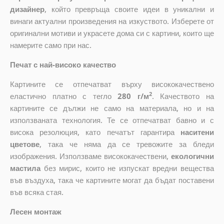
дизайнер
, който
превръща своите идеи в уникални и
винаги актуални произведения на изкуството. Изберете от
оригинални мотиви и украсете дома си с картини, които ще
намерите само при нас.
Печат с най-високо качество
Картините се отпечатват върху висококачествено
2
еластично платно с тегло
280 г/м
. Качеството на
картините се дължи не само на материала, но и на
използваната технология. Те се отпечатват бавно и с
висока резолюция, като печатът гарантира
наситени
цветове
, така че няма да се тревожите за бледи
изображения. Използваме висококачествени,
екологични
мастила
без мирис, които не изпускат вредни вещества
във въздуха, така че картините могат да бъдат поставени
във всяка стая.
Лесен монтаж