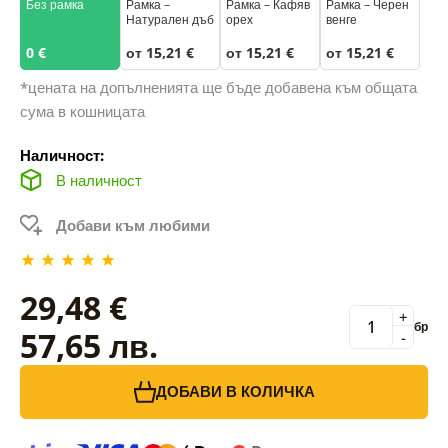
Без рамка
Рамка –
Рамка – Кафяв
Рамка – Черен
Натурален дъб
орех
венге
0 €
от 15,21 €
от 15,21 €
от 15,21 €
*цената на допълненията ще бъде добавена към общата
сума в кошницата
Наличност:
В наличност
Добави към любими
29,48 €
+
бр
57,65 лв.
-
ДОБАВИ В КОЛИЧКА