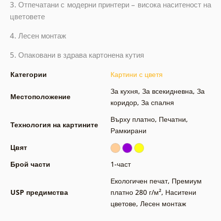
3. Отпечатани с модерни принтери – висока наситеност на
цветовете
4. Лесен монтаж
5. Опаковани в здрава картонена кутия
Категории
Картини с цветя
За кухня
,
За всекидневна
,
За
Местоположение
коридор
,
За спалня
Върху платно
,
Печатни
,
Технология на картините
Рамкирани
Цвят
Брой части
1-част
Екологичен печат
,
Премиум
USP предимства
платно 280 г/м²
,
Наситени
цветове
,
Лесен монтаж