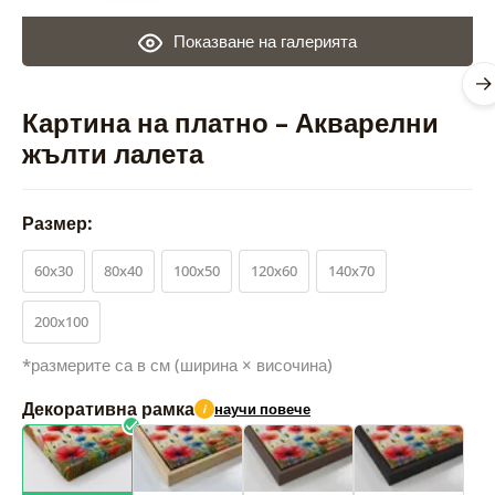
Показване на галерията
Картина на платно – Акварелни
жълти лалета
Размер:
60x30
80x40
100x50
120x60
140x70
200x100
*размерите са в см (ширина × височина)
Декоративна рамка
научи повече
i