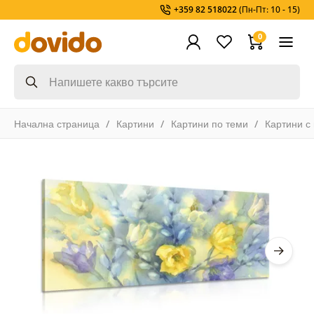
+359 82 518022
(Пн-Пт: 10 - 15)
0
Начална страница
Картини
Картини по теми
Картини с