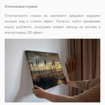
Отпечатани страни
Отпечатаните страни на картините придават модерен
външен вид и стилен ефект. Печатът, който преминава
върху ръбовете, осигурява плавен преход на мотива и
впечатляващ 3D ефект.