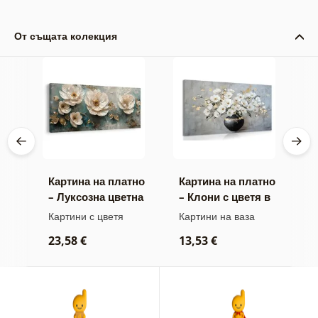
От същата колекция
тно
Картина на платно
Картина на платно
К
на
– Луксозна цветна
– Клони с цветя в
–
хармония
черна ваза
ц
Картини с цветя
Картини на ваза
К
23,58 €
13,53 €
2