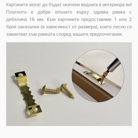
Картините могат да бъдат окачени веднага в интериора ви!
Платното е добре опънато върху здрава рамка с
дебелина 16 мм. Към картините предоставяме 1 или 2
броя закачалки (в зависимост от размера), които лесно се
завинтват към рамката според вашите предпочитания.