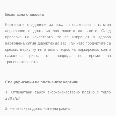
Безопасна опаковка
Картините, създадени за вас, са опаковани в плътен
аерофолио с допълнителна защита на ъглите. След
проверка на качеството, те се изпращат в здрава
картонена кутия
директно до вас. Тъй като продуктите са
крехки, върху кутията има специална маркировка, която
намалява риска от повреда по време на
транспортирането.
Спецификации на платнените картини
1. Отпечатани върху висококачествено платно с тегло
2
280 г/м
2. Не изискват допълнителна рамка