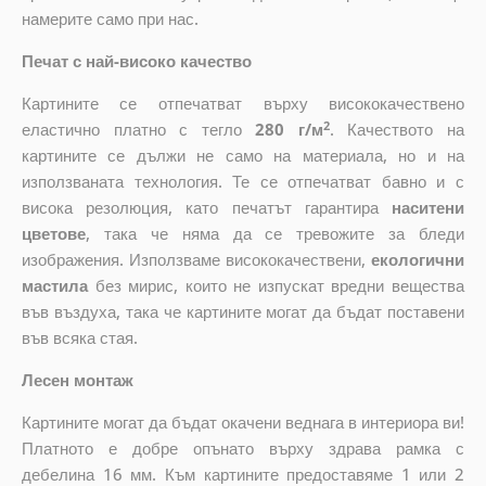
намерите само при нас.
Печат с най-високо качество
Картините се отпечатват върху висококачествено
2
еластично платно с тегло
280 г/м
. Качеството на
картините се дължи не само на материала, но и на
използваната технология. Те се отпечатват бавно и с
висока резолюция, като печатът гарантира
наситени
цветове
, така че няма да се тревожите за бледи
изображения. Използваме висококачествени,
екологични
мастила
без мирис, които не изпускат вредни вещества
във въздуха, така че картините могат да бъдат поставени
във всяка стая.
Лесен монтаж
Картините могат да бъдат окачени веднага в интериора ви!
Платното е добре опънато върху здрава рамка с
дебелина 16 мм. Към картините предоставяме 1 или 2