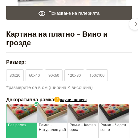
Показване на галерията
Картина на платно – Вино и
грозде
Размер:
30x20
60x40
90x60
120x80
150x100
*размерите са в см (ширина × височина)
Декоративна рамка
научи повече
i
Без рамка
Рамка –
Рамка – Кафяв
Рамка – Черен
Натурален дъб
орех
венге