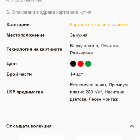
5. Опаковани в здрава картонена кутия
Категории
Картини на храни и напитки
Местоположение
За кухня
Върху платно
,
Печатни
,
Технология на картините
Рамкирани
Цвят
Брой части
1-част
Екологичен печат
,
Премиум
USP предимства
платно 280 г/м²
,
Наситени
цветове
,
Лесен монтаж
От същата колекция