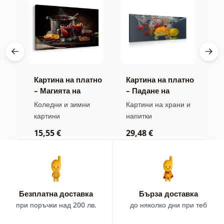
тно
Картина на платно
Картина на платно
К
ве
– Магията на
– Падане на
–
коледните
плодове във
к
 и
Коледни и зимни
Картини на храни и
К
вкусове
вода
картини
напитки
5
15,55 €
29,48 €
Безплатна доставка
Бързa доставка
при поръчки над 200 лв.
до няколко дни при теб