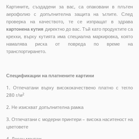
Картините, създадени за вас, са опаковани в плътен
аерофолио с допълнителна защита на ъглите. След
проверка на качеството, те се изпращат в здрава
картонена кутия
директно до вас. Тъй като продуктите са
крехки, върху кутията има специална маркировка, която
намалява риска от повреда по време на
транспортирането.
Спецификации на платнените картини
1. Отпечатани върху висококачествено платно с тегло
2
280 г/м
2. Не изискват допълнителна рамка
3. Отпечатани с модерни принтери – висока наситеност на
цветовете
4. Лесен монтаж