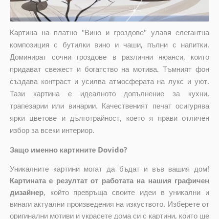
Картина на платно "Вино и гроздове" улавя елегантна
композиция с бутилки вино и чаши, пълни с напитки.
Доминират сочни гроздове в различни нюанси, които
придават свежест и богатство на мотива. Тъмният фон
създава контраст и усилва атмосферата на лукс и уют.
Тази картина е идеалното допълнение за кухни,
трапезарии или винарии. Качественият печат осигурява
ярки цветове и дълготрайност, което я прави отличен
избор за всеки интериор.
Защо именно картините Dovido?
Уникалните картини могат да бъдат и във вашия дом!
Картината е резултат от работата на нашия графичен
дизайнер
, който
превръща своите идеи в уникални и
винаги актуални произведения на изкуството. Изберете от
оригинални мотиви и украсете дома си с картини, които ще