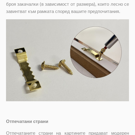
броя закачалки (в зависимост от размера), които лесно се
завинтват към рамката според вашите предпочитания.
Отпечатани страни
Отпечатаните страни на картините придават модерен