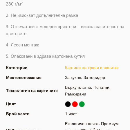
2
280 г/м
2. Не изискват допълнителна рамка
3. Отпечатани с модерни принтери – висока наситеност на
цветовете
4. Лесен монтаж
5. Опаковани в здрава картонена кутия
Категории
Картини на храни и напитки
Местоположение
За кухня
,
За коридор
Върху платно
,
Печатни
,
Технология на картините
Рамкирани
Цвят
Брой части
1-част
Екологичен печат
,
Премиум