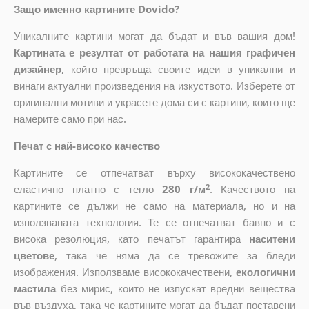
Защо именно картините Dovido?
Уникалните картини могат да бъдат и във вашия дом!
Картината е резултат от работата на нашия графичен
дизайнер
, който
превръща своите идеи в уникални и
винаги актуални произведения на изкуството. Изберете от
оригинални мотиви и украсете дома си с картини, които ще
намерите само при нас.
Печат с най-високо качество
Картините се отпечатват върху висококачествено
2
еластично платно с тегло
280 г/м
. Качеството на
картините се дължи не само на материала, но и на
използваната технология. Те се отпечатват бавно и с
висока резолюция, като печатът гарантира
наситени
цветове
, така че няма да се тревожите за бледи
изображения. Използваме висококачествени,
екологични
мастила
без мирис, които не изпускат вредни вещества
във въздуха, така че картините могат да бъдат поставени