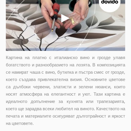
Картина на платно с италианско вино и грозде улавя
богатството и разнообразието на лозята. В композицията
се намират чаша с вино, бутилка и пъстра смес от грозде,
което създава привлекателна визия. Основните цветове
са дълбоки червени, златисти и зелени нюанси, които
носят атмосфера на елегантност и уют. Тази картина е
идеалното допълнение за кухнята или трапезарията,
което ще зарадва всеки любител на виното. Качеството на
печата и материалите осигуряват дълготрайност и яркост
на цветовете.