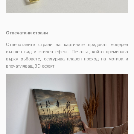
Отпечатани страни
Отпечатаните страни на картините придават модерен
външен вид и стилен ефект. Печатът, който преминава
върху ръбовете, осигурява плавен преход на мотива и
впечатляващ 3D ефект.