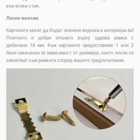
във всяка стая.
Лесен монтаж
Картините могат да бъдат окачени веднага в интериора ви!
Платното е добре опънато върху здрава рамка с
дебелина 16 мм. Към картините предоставяме 1 или 2
броя закачалки (в зависимост от размера), които лесно се
завинтват към рамката според вашите предпочитания.