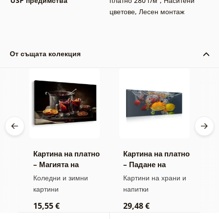
USP предимства
платно 280 г/м²
,
Наситени
цветове
,
Лесен монтаж
От същата колекция
тно
Картина на платно
Картина на платно
К
ве
– Магията на
– Падане на
–
коледните
плодове във
к
 и
Коледни и зимни
Картини на храни и
К
вкусове
вода
картини
напитки
5
15,55 €
29,48 €