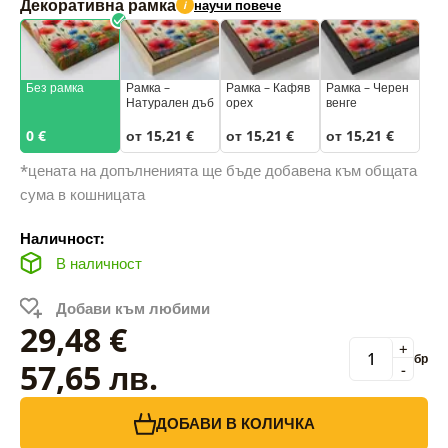
Декоративна рамка
научи повече
i
Без рамка
Рамка –
Рамка – Кафяв
Рамка – Черен
Натурален дъб
орех
венге
0 €
от 15,21 €
от 15,21 €
от 15,21 €
*цената на допълненията ще бъде добавена към общата
сума в кошницата
Наличност:
В наличност
Добави към любими
29,48 €
+
бр
57,65 лв.
-
ДОБАВИ В КОЛИЧКА