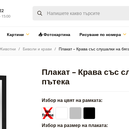
22
- 15:00
Картини
📤 Фотокартина
Рисуване по номера
Животни
Биволи и крави
Плакат – Крава със слушалки на бя
Плакат – Крава със 
пътека
Избор на цвят на рамката:
Избор на размер на плаката: