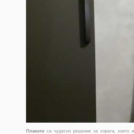
Плакати
са чудесно решение за хората, които 