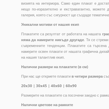
визията на интериора. Само един плакат е достат
нещо по-изразително и екстравагантно, можете 
галерия, която със сигурност ще създаде тематичн
Уникални мотиви от нашия екип
Плакатите са резултат от работата на нашата
гра
няма да намерите никъде другаде
. Тя се стрем
съвременните тенденции. Плакатите са търсена 
намерите освен плакати от нашата графична дизай
на нашия талантлив екип.
Налични размери на плакатите (в см)
При нас ще откриете плакати
в четири размера
съ
20x30 | 30x45 | 40x60 | 60x90
Размерите на плакатите са посочени заедно с рамк
Налични цветове на рамките