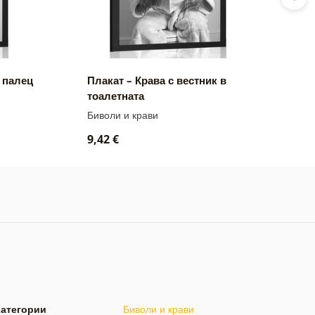
и палец
Плакат – Крава с вестник в
П
тоалетната
Биволи и крави
Б
9,42 €
7
Категории
Биволи и крави