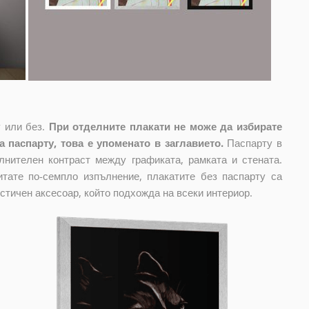
 или без.
При отделните плакати не може да избирате
 паспарту, това е упоменато в заглавието.
Паспарту в
лнителен контраст между графиката, рамката и стената.
тате по-семпло изпълнение, плакатите без паспарту са
стичен аксесоар, който подхожда на всеки интериор.