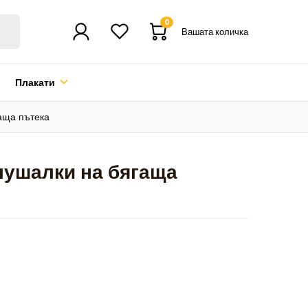
0
Вашата количка
Плакати
гаща пътека
слушалки на бягаща