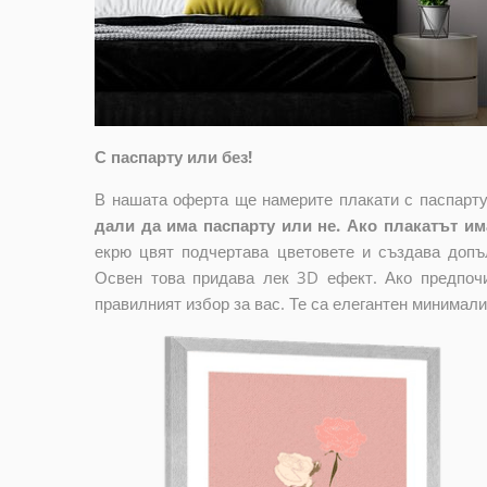
С паспарту или без!
В нашата оферта ще намерите плакати с паспарту
дали да има паспарту или не. Ако плакатът има
екрю цвят подчертава цветовете и създава допъ
Освен това придава лек 3D ефект. Ако предпочи
правилният избор за вас. Те са елегантен минимали