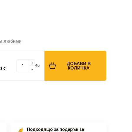
ъм любими
+
ДОБАВИ В
бр
КОЛИЧКА
-
8 €
Подходящо за подарък за