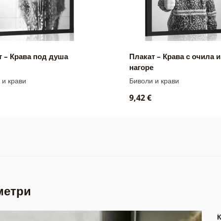
т – Крава под душа
Плакат – Крава с очила 
нагоре
 и крави
Биволи и крави
9,42 €
метри