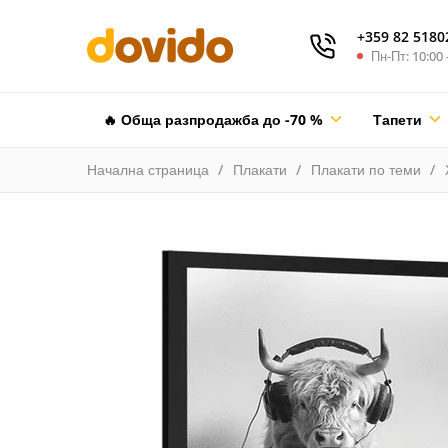
+359 82 5180
Пн-Пт: 10:00 
🔥 Обща разпродажба до -70 %
Тапети
Начална страница
Плакати
Плакати по теми