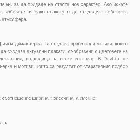
ъчен, за да придаде на стаята нов характер. Ако искате
да изберете няколко плаката и да създадете собствена
а атмосфера.
фична дизайнерка
. Тя създава оригинални мотиви,
които
и да създава актуални плакати, съобразени с цветовете на
декорация, подходяща за всеки интериор. В Dovido ще
нерка и мотиви, които са резултат от старателния подбор
с съотношение ширина x височина, а именно:
ата.