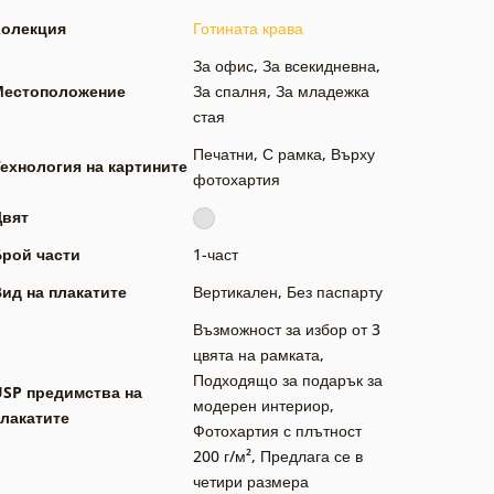
Колекция
Готината крава
За офис
,
За всекидневна
,
Местоположение
За спалня
,
За младежка
стая
Печатни
,
С рамка
,
Върху
ехнология на картините
фотохартия
Цвят
Брой части
1-част
ид на плакатите
Вертикален
,
Без паспарту
Възможност за избор от 3
цвята на рамката
,
Подходящо за подарък за
USP предимства на
модерен интериор
,
лакатите
Фотохартия с плътност
200 г/м²
,
Предлага се в
четири размера