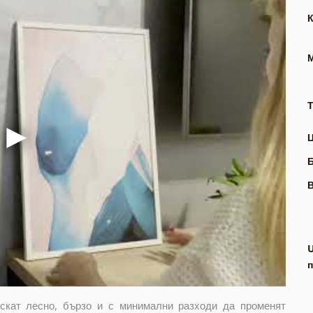
Т
В
п
искат лесно, бързо и с минимални разходи да променят