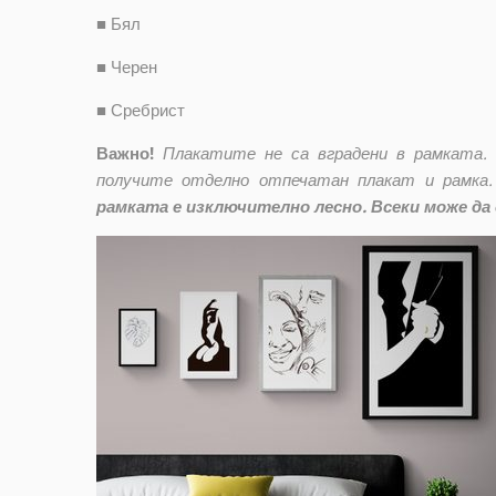
■
Бял
■
Черен
■
Сребрист
Важно!
Плакатите не са вградени в рамката.
получите отделно отпечатан плакат и рамка.
рамката е изключително лесно. Всеки може да 