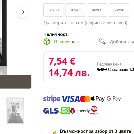
20x30
30x45
40x60
60x90
*размерите са в см (ширина × височина)
Наличност:
В наличност
Добави к
7,54 €
Редовна цена:
14,74 лв.
9,42 €
Спестяваш
1,8
Възможност за избор от 3 цвята