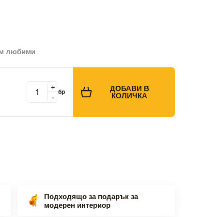
ъм любими
+
ДОБАВИ В
бр
КОЛИЧКА
-
Подходящо за подарък за
модерен интериор