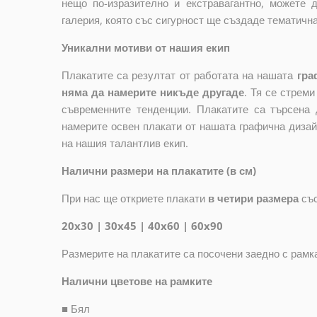
нещо по-изразително и екстравагантно, можете 
галерия, която със сигурност ще създаде тематичн
Уникални мотиви от нашия екип
Плакатите са резултат от работата на нашата
гра
няма да намерите никъде другаде
. Тя се стрем
съвременните тенденции. Плакатите са търсена 
намерите освен плакати от нашата графична дизай
на нашия талантлив екип.
Налични размери на плакатите (в см)
При нас ще откриете плакати
в четири размера
съ
20x30 | 30x45 | 40x60 | 60x90
Размерите на плакатите са посочени заедно с рамк
Налични цветове на рамките
■
Бял