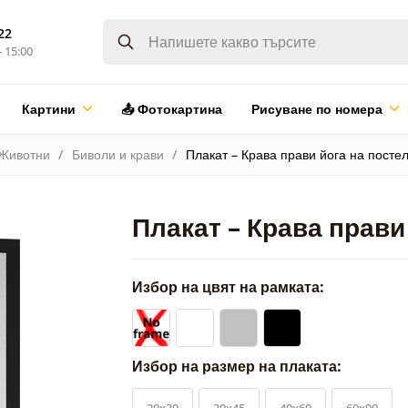
22
- 15:00
Картини
📤 Фотокартина
Рисуване по номера
Животни
Биволи и крави
Плакат – Крава прави йога на посте
Плакат – Крава прави
Избор на цвят на рамката:
Избор на размер на плаката:
20x30
30x45
40x60
60x90