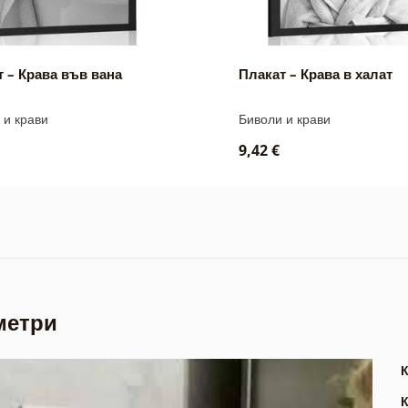
 – Крава във вана
Плакат – Крава в халат
 и крави
Биволи и крави
9,42 €
метри