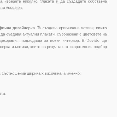
да изберете няколко плаката и да създадете собствена
а атмосфера.
фична дизайнерка
. Тя създава оригинални мотиви,
които
и да създава актуални плакати, съобразени с цветовете на
декорация, подходяща за всеки интериор. В Dovido ще
нерка и мотиви, които са резултат от старателния подбор
с съотношение ширина x височина, а именно:
ата.