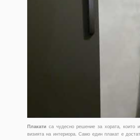
Плакати
са чудесно решение за хората, които 
визията на интериора. Само един плакат е достат