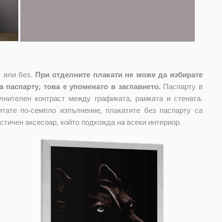
 или без.
При отделните плакати не може да избирате
 паспарту, това е упоменато в заглавието.
Паспарту в
лнителен контраст между графиката, рамката и стената.
тате по-семпло изпълнение, плакатите без паспарту са
стичен аксесоар, който подхожда на всеки интериор.