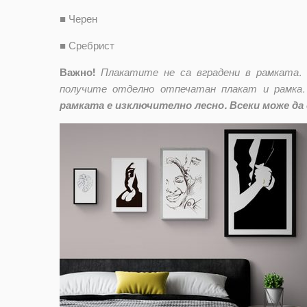
■
Черен
■
Сребрист
Важно!
Плакатите не са вградени в рамката.
получите отделно отпечатан плакат и рамка.
рамката е изключително лесно. Всеки може да 