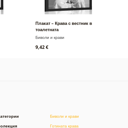
Плакат – Крава с вестник в
П
тоалетната
п
Биволи и крави
Б
9,42 €
9
Категории
Биволи и крави
Колекция
Готината крава