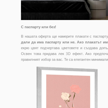
С паспарту или без!
В нашата оферта ще намерите плакати с паспарту
дали да има паспарту или не. Ако плакатът има
екрю цвят подчертава цветовете и създава допъ
Освен това придава лек 3D ефект. Ако предпочи
правилният избор за вас. Те са елегантен минимали