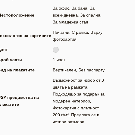
За офис
,
За баня
,
За
Местоположение
всекидневна
,
За спалня
,
За младежка стая
Печатни
,
С рамка
,
Върху
ехнология на картините
фотохартия
Цвят
Брой части
1-част
ид на плакатите
Вертикален
,
Без паспарту
Възможност за избор от 3
цвята на рамката
,
Подходящо за подарък за
USP предимства на
модерен интериор
,
лакатите
Фотохартия с плътност
200 г/м²
,
Предлага се в
четири размера