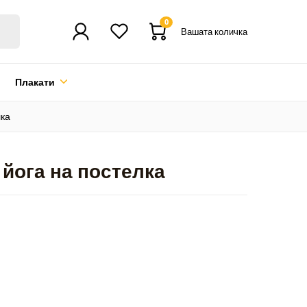
0
Вашата количка
Плакати
лка
 йога на постелка