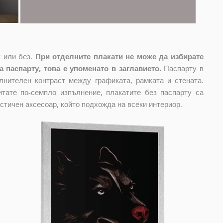
 или без.
При отделните плакати не може да избирате
 паспарту, това е упоменато в заглавието.
Паспарту в
лнителен контраст между графиката, рамката и стената.
тате по-семпло изпълнение, плакатите без паспарту са
стичен аксесоар, който подхожда на всеки интериор.