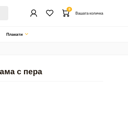
0
Вашата количка
Плакати
ама с пера