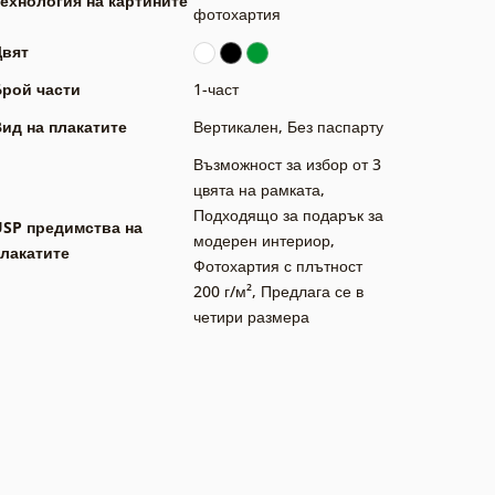
ехнология на картините
фотохартия
Цвят
Брой части
1-част
ид на плакатите
Вертикален
,
Без паспарту
Възможност за избор от 3
цвята на рамката
,
Подходящо за подарък за
USP предимства на
модерен интериор
,
лакатите
Фотохартия с плътност
200 г/м²
,
Предлага се в
четири размера