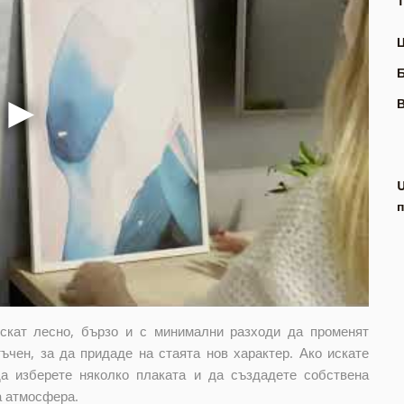
Т
В
п
искат лесно, бързо и с минимални разходи да променят
ъчен, за да придаде на стаята нов характер. Ако искате
да изберете няколко плаката и да създадете собствена
а атмосфера.