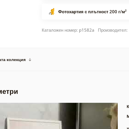
Фотохартия с плътност 200 г/м²
Каталожен номер: p1582a Производител:
ата колекция
метри