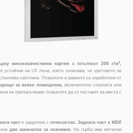
рху висококачествена хартия с плътност 200 г/м²,
е устойчив на UV лъчи, което означава, че цветовете не
слънчева светлина. Плакатите и рамките са изработени от
одящи за всяко помещение,
включително спалнята или
али не препоръчваме плакатите да се поставят на места с
ната част
е защитена с
плексиглас. Задната част е MDF
пени
две закачалки за окачване.
На гърба има метални