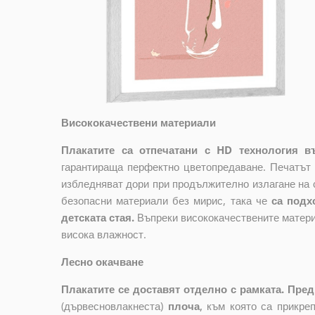
Висококачествени материали
Плакатите са отпечатани с HD технология въ
гарантираща перфектно цветопредаване. Печатът 
избледняват дори при продължително излагане на 
безопасни материали без мирис, така че
са подх
детската стая.
Въпреки висококачествените матери
висока влажност.
Лесно окачване
Плакатите се доставят отделно с рамката. Пред
(дървесновлакнеста)
плоча
,
към която са прикре