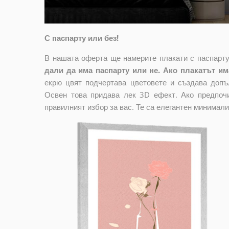
С паспарту или без!
В нашата оферта ще намерите плакати с паспарту
дали да има паспарту или не. Ако плакатът има
екрю цвят подчертава цветовете и създава допъ
Освен това придава лек 3D ефект. Ако предпочи
правилният избор за вас. Те са елегантен минимали