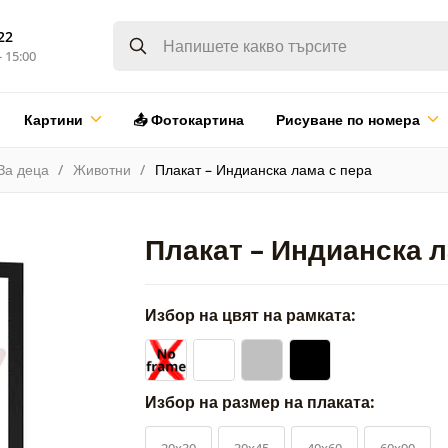
22
- 15:00
Картини
📤 Фотокартина
Рисуване по номера
За деца
Животни
Плакат – Индианска лама с пера
Плакат – Индианска л
Избор на цвят на рамката:
Избор на размер на плаката:
20x30
30x45
40x60
60x90