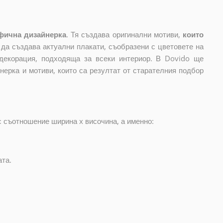
фична дизайнерка
. Тя създава оригинални мотиви,
които
и да създава актуални плакати, съобразени с цветовете на
декорация, подходяща за всеки интериор. В Dovido ще
нерка и мотиви, които са резултат от старателния подбор
с съотношение ширина x височина, а именно:
ата.