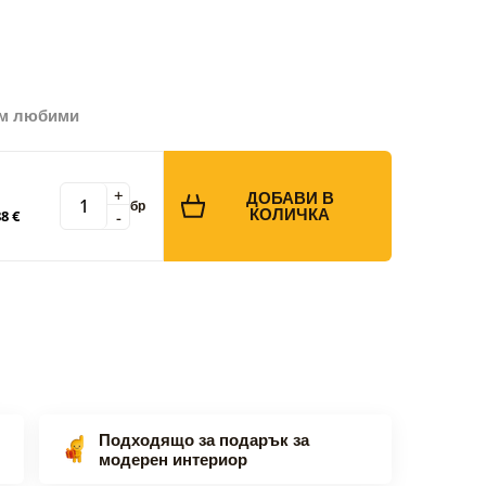
ъм любими
+
ДОБАВИ В
бр
КОЛИЧКА
-
8 €
Подходящо за подарък за
модерен интериор