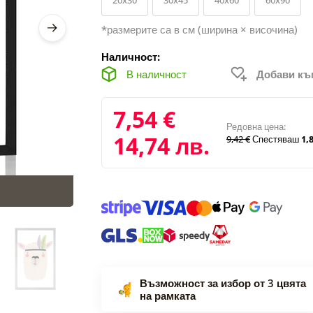
*размерите са в см (ширина × височина)
Наличност:
В наличност
Добави к
7,54 €
Редовна цена:
14,74 лв.
9,42 €
Спестяваш
1,8
Възможност за избор от 3 цвята
на рамката