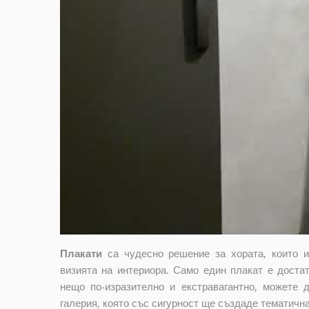
Плакати
са чудесно решение за хората, които 
визията на интериора. Само един плакат е достат
нещо по-изразително и екстравагантно, можете 
галерия, която със сигурност ще създаде тематичн