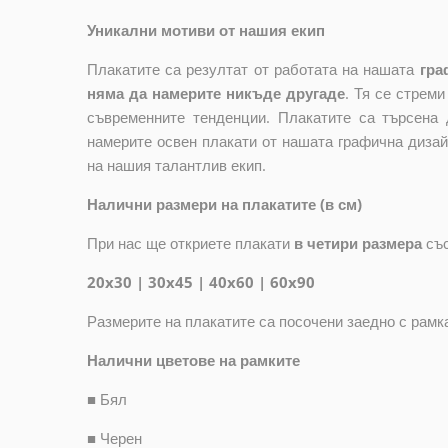
Уникални мотиви от нашия екип
Плакатите са резултат от работата на нашата
гра
няма да намерите никъде другаде
. Тя се стрем
съвременните тенденции. Плакатите са търсена 
намерите освен плакати от нашата графична дизай
на нашия талантлив екип.
Налични размери на плакатите (в см)
При нас ще откриете плакати
в четири размера
съ
20x30 | 30x45 | 40x60 | 60x90
Размерите на плакатите са посочени заедно с рамк
Налични цветове на рамките
■
Бял
■
Черен