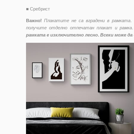
■
Сребрист
Важно!
Плакатите не са вградени в рамката.
получите отделно отпечатан плакат и рамка.
рамката е изключително лесно. Всеки може да 