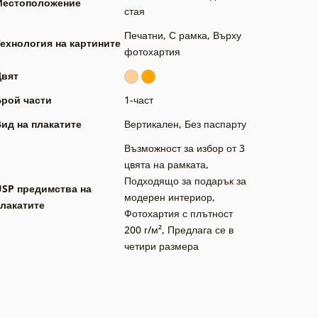
Местоположение
стая
Печатни
,
С рамка
,
Върху
ехнология на картините
фотохартия
Цвят
Брой части
1-част
ид на плакатите
Вертикален
,
Без паспарту
Възможност за избор от 3
цвята на рамката
,
Подходящо за подарък за
USP предимства на
модерен интериор
,
лакатите
Фотохартия с плътност
200 г/м²
,
Предлага се в
четири размера