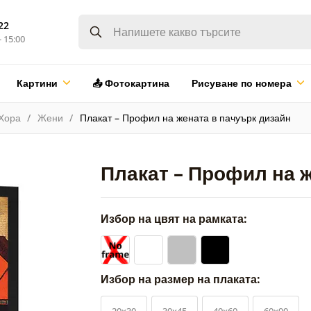
22
- 15:00
Картини
📤 Фотокартина
Рисуване по номера
Хора
Жени
Плакат – Профил на жената в пачуърк дизайн
Плакат – Профил на 
Избор на цвят на рамката:
Избор на размер на плаката:
20x30
30x45
40x60
60x90