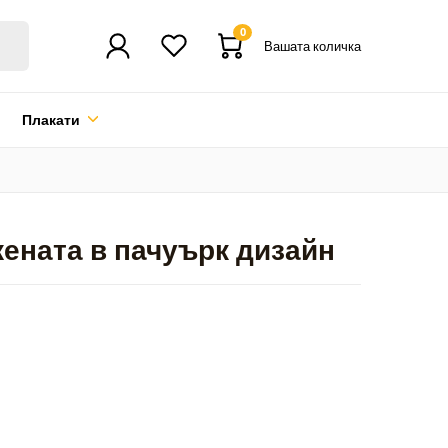
0
Вашата количка
Плакати
жената в пачуърк дизайн