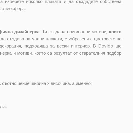
да изберете няколко плаката и да създадете собствена
а атмосфера.
фична дизайнерка
. Тя създава оригинални мотиви,
които
и да създава актуални плакати, съобразени с цветовете на
декорация, подходяща за всеки интериор. В Dovido ще
нерка и мотиви, които са резултат от старателния подбор
с съотношение ширина x височина, а именно:
ата.