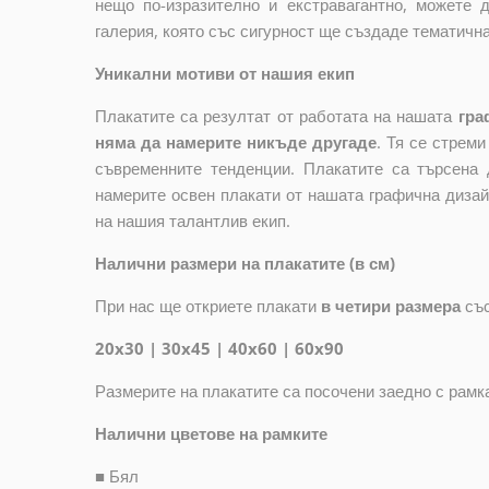
нещо по-изразително и екстравагантно, можете 
галерия, която със сигурност ще създаде тематичн
Уникални мотиви от нашия екип
Плакатите са резултат от работата на нашата
гра
няма да намерите никъде другаде
. Тя се стрем
съвременните тенденции. Плакатите са търсена 
намерите освен плакати от нашата графична дизай
на нашия талантлив екип.
Налични размери на плакатите (в см)
При нас ще откриете плакати
в четири размера
съ
20x30 | 30x45 | 40x60 | 60x90
Размерите на плакатите са посочени заедно с рамк
Налични цветове на рамките
■
Бял