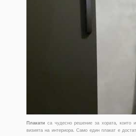
Плакати
са чудесно решение за хората, които 
визията на интериора. Само един плакат е достат