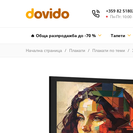
+359 82 5180
Пн-Пт: 10:00 
🔥 Обща разпродажба до -70 %
Тапети
Начална страница
Плакати
Плакати по теми