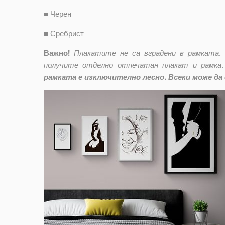
■
Черен
■
Сребрист
Важно!
Плакатите не са вградени в рамката.
получите отделно отпечатан плакат и рамка.
рамката е изключително лесно. Всеки може да 