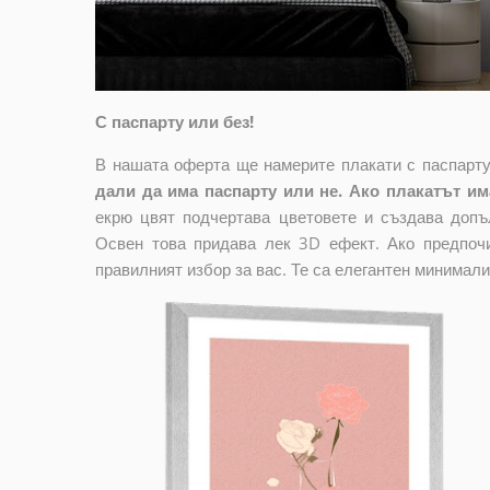
С паспарту или без!
В нашата оферта ще намерите плакати с паспарту
дали да има паспарту или не. Ако плакатът има
екрю цвят подчертава цветовете и създава допъ
Освен това придава лек 3D ефект. Ако предпочи
правилният избор за вас. Те са елегантен минимали