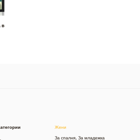
 в
Категории
Жени
За спалня
,
За младежка