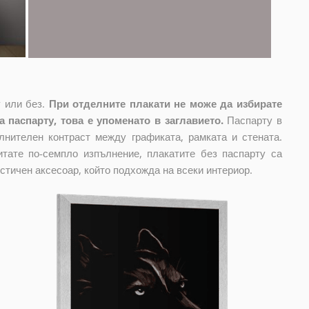
 или без.
При отделните плакати не може да избирате
 паспарту, това е упоменато в заглавието.
Паспарту в
лнителен контраст между графиката, рамката и стената.
тате по-семпло изпълнение, плакатите без паспарту са
стичен аксесоар, който подхожда на всеки интериор.