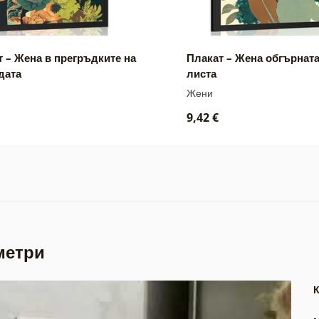
 – Жена в прегръдките на
Плакат – Жена обгърната
дата
листа
Жени
9,42 €
метри