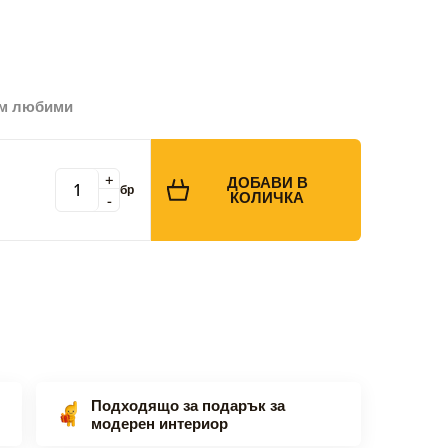
ъм любими
+
ДОБАВИ В
бр
КОЛИЧКА
-
Подходящо за подарък за
модерен интериор