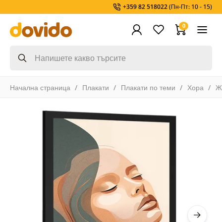
+359 82 518022
(Пн-Пт: 10 - 15)
0
Начална страница
Плакати
Плакати по теми
Хора
Ж