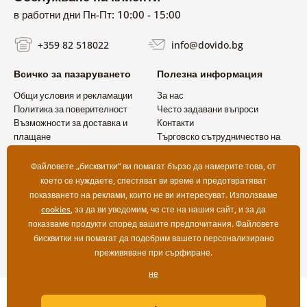
в работни дни Пн-Пт: 10:00 - 15:00
+359 82 518022
info@dovido.bg
Всичко за пазаруването
Полезна информация
Общи условия и рекламации
За нас
Политика за поверителност
Често задавани въпроси
Възможности за доставка и
Контакти
плащане
Търговско сътрудничество на
Връщане на продукт
едро
Файловете „бисквитки“ ви помагат бързо да намерите това, от
което се нуждаете, спестяват ви време и предотвратяват
показването на реклами, които не ви интересуват. Използваме
cookies
, за да ви уведомим, че сте на нашия сайт, и за да
показваме продукти според вашите предпочитания. Файловете
бисквитки ни помагат да подобрим вашето персонализирано
преживяване при сърфиране.
не
Copyright ©2019 © Dovido.bg.