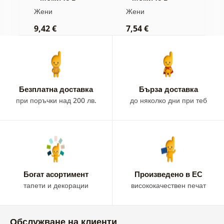
приказни рокли
обятията на
ж
Жени
Жени
Ж
розово
9,42 €
7,54 €
9
Безплатна доставка
Бързa доставка
при поръчки над 200 лв.
до няколко дни при теб
Богат асортимент
Произведено в ЕС
тапети и декорации
висококачествен печат
Обслужване на клиенти