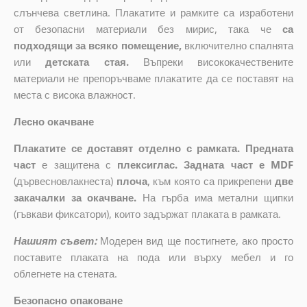
слънчева светлина. Плакатите и рамките са изработени
от безопасни материали без мирис, така че
са
подходящи за всяко помещение,
включително спалнята
или
детската стая.
Въпреки висококачествените
материали не препоръчваме плакатите да се поставят на
места с висока влажност.
Лесно окачване
Плакатите се доставят отделно с рамката. Предната
част
е защитена с
плексиглас. Задната част е MDF
(дървесновлакнеста)
плоча
,
към която са прикрепени
две
закачалки за окачване.
На гърба има метални щипки
(гъвкави фиксатори), които задържат плаката в рамката.
Нашият съвет:
Модерен вид ще постигнете, ако просто
поставите плаката на пода или върху мебел и го
облегнете на стената.
Безопасно опаковане