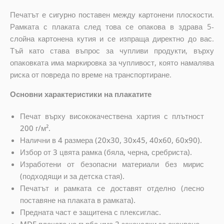
Печатът е сигурно поставен между картонени плоскости.
Рамката с плаката след това се опакова в здрава 5-
слойна картонена кутия и се изпраща директно до вас.
Тъй като става въпрос за чупливи продукти, върху
опаковката има маркировка за чупливост, която намалява
риска от повреда по време на транспортиране.
Основни характеристики на плакатите
Печат върху висококачествена хартия с плътност
200 г/м².
Налични в 4 размера (20x30, 30x45, 40x60, 60x90).
Избор от 3 цвята рамка (бяла, черна, сребриста).
Изработени от безопасни материали без мирис
(подходящи и за детска стая).
Печатът и рамката се доставят отделно (лесно
поставяне на плаката в рамката).
Предната част е защитена с плексиглас.