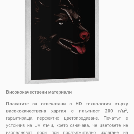
Висококачествени материали
Плакатите са отпечатани с HD технология върху
висококачествена хартия с плътност 200 г/м²,
гарантираща перфектно цветопредаване. Печатът е
устойчив на UV лъчи, което означава, че цветовете не
избледняват дори при продължително излагане на