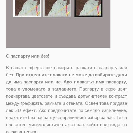
С паспарту или без!
В нашата оферта ще намерите плакати с паспарту или
без.
При отделните плакати не може да избирате дали
да има паспарту или не. Ако плакатът има паспарту,
това е упоменато в заглавието.
Паспарту в екрю цвят
подчертава цветовете и създава допълнителен контраст
между графиката, рамката и стената. Освен това придава
лек 3D ефект. Ако предпочитате по-семпло изпълнение,
плакатите без паспарту са правилният избор за вас. Те са
елегантен минималистичен аксесоар, който подхожда на
всеки интериор.