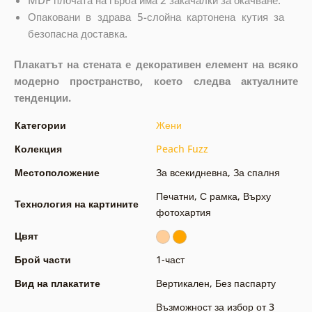
MDF плочата на гърба има 2 закачалки за окачване.
Опаковани в здрава 5-слойна картонена кутия за
безопасна доставка.
Плакатът на стената е декоративен елемент на всяко
модерно пространство, което следва актуалните
тенденции.
Категории
Жени
Колекция
Peach Fuzz
Местоположение
За всекидневна
,
За спалня
Печатни
,
С рамка
,
Върху
Технология на картините
фотохартия
Цвят
Брой части
1-част
Вид на плакатите
Вертикален
,
Без паспарту
Възможност за избор от 3