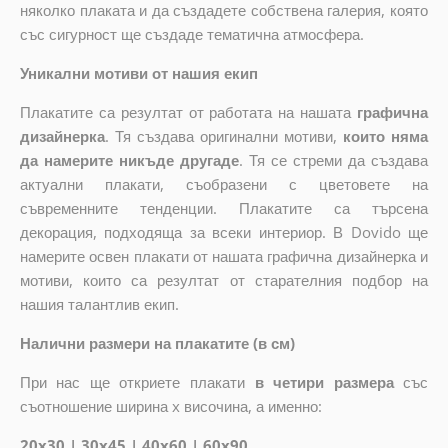
няколко плаката и да създадете собствена галерия, която
със сигурност ще създаде тематична атмосфера.
Уникални мотиви от нашия екип
Плакатите са резултат от работата на нашата
графична
дизайнерка
. Тя създава оригинални мотиви,
които няма
да намерите никъде другаде
. Тя се стреми да създава
актуални плакати, съобразени с цветовете на
съвременните тенденции. Плакатите са търсена
декорация, подходяща за всеки интериор. В Dovido ще
намерите освен плакати от нашата графична дизайнерка и
мотиви, които са резултат от старателния подбор на
нашия талантлив екип.
Налични размери на плакатите (в см)
При нас ще откриете плакати
в четири размера
със
съотношение ширина x височина, а именно:
20x30 | 30x45 | 40x60 | 60x90