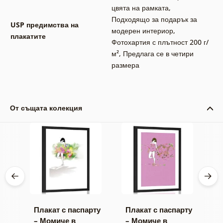
цвята на рамката
,
Подходящо за подарък за
USP предимства на
модерен интериор
,
плакатите
Фотохартия с плътност 200 г/
м²
,
Предлага се в четири
размера
От същата колекция
рту
Плакат с паспарту
Плакат с паспарту
П
– Момиче в
– Момиче в
–