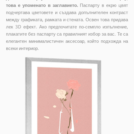
това е упоменато в заглавието.
Паспарту в екрю цвят
подчертава цветовете и създава допълнителен контраст
между графиката, рамката и стената. Освен това придава
лек 3D ефект. Ако предпочитате по-семпло изпълнение,
плакатите без паспарту са правилният избор за вас. Те са
елегантен минималистичен аксесоар, който подхожда на
всеки интериор.