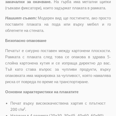
закачалки за окачване.
На гърба има метални щипки
(гъвкави фиксатори), които задържат плаката в рамката.
Нашият съвет:
Модерен вид ще постигнете, ако просто
поставите плаката на пода или върху мебел и го
облегнете на стената.
Безопасно опаковане
Печатът е сигурно поставен между картонени плоскости.
Рамката с плаката след това се опакова в здрава 5-
слойна картонена кутия и се изпраща директно до вас.
Тъй като става въпрос за чупливи продукти, върху
опаковката има маркировка за чупливост, която намалява
риска от повреда по време на транспортиране.
Основни характеристики на плакатите
Печат върху висококачествена хартия с плътност
200 г/м².
Налични в 4 размера (20x30, 30x45, 40x60, 60x90).