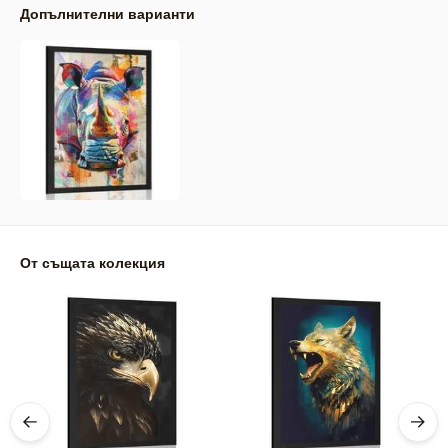
Допълнителни варианти
От същата колекция