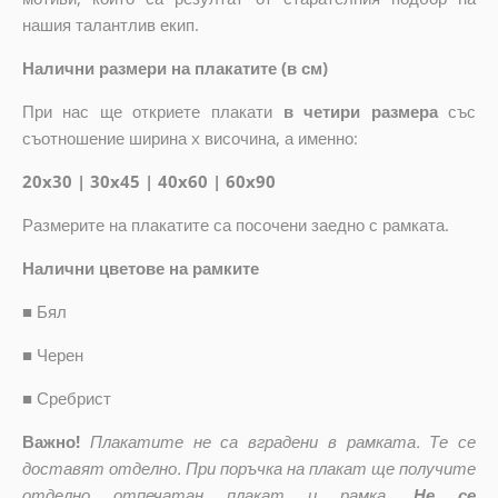
нашия талантлив екип.
Налични размери на плакатите (в см)
При нас ще откриете плакати
в четири размера
със
съотношение ширина x височина, а именно:
20x30 | 30x45 | 40x60 | 60x90
Размерите на плакатите са посочени заедно с рамката.
Налични цветове на рамките
■
Бял
■
Черен
■
Сребрист
Важно!
Плакатите не са вградени в рамката. Те се
доставят отделно. При поръчка на плакат ще получите
отделно отпечатан плакат и рамка.
Не се