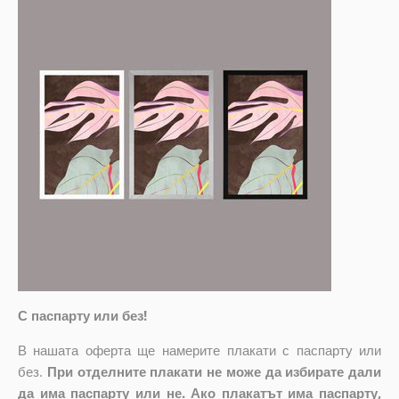
С паспарту или без!
В нашата оферта ще намерите плакати с паспарту или
без.
При отделните плакати не може да избирате дали
да има паспарту или не. Ако плакатът има паспарту,