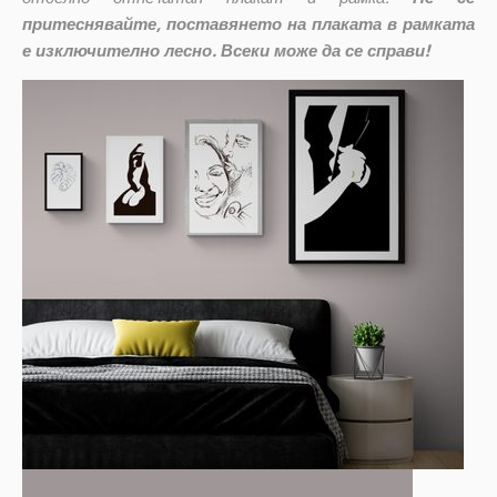
притеснявайте, поставянето на плаката в рамката
е изключително лесно. Всеки може да се справи!