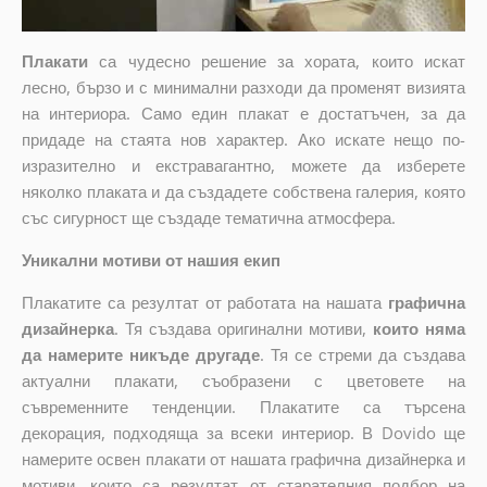
Плакати
са чудесно решение за хората, които искат
лесно, бързо и с минимални разходи да променят визията
на интериора. Само един плакат е достатъчен, за да
придаде на стаята нов характер. Ако искате нещо по-
изразително и екстравагантно, можете да изберете
няколко плаката и да създадете собствена галерия, която
със сигурност ще създаде тематична атмосфера.
Уникални мотиви от нашия екип
Плакатите са резултат от работата на нашата
графична
дизайнерка
. Тя създава оригинални мотиви,
които няма
да намерите никъде другаде
. Тя се стреми да създава
актуални плакати, съобразени с цветовете на
съвременните тенденции. Плакатите са търсена
декорация, подходяща за всеки интериор. В Dovido ще
намерите освен плакати от нашата графична дизайнерка и
мотиви, които са резултат от старателния подбор на