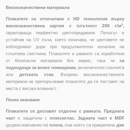
Висококачествени материали
Плакатите са отпечатани с HD технология върху
висококачествена хартия с плътност 200 г/м²,
гарантираща перфектно цветопредаване. Печатът е
устойчив на UV лъчи, което означава, че цветовете не
избледняват дори при продължително излагане на
слънчева светлина. Плакатите и рамките са изработени
от безопасни материали без мирис, така че
са
подходящи за всяко помещение,
включително спалнята
или
детската стая.
Въпреки висококачествените
материали не препоръчваме плакатите да се поставят на
места с висока влажност.
Лесно окачване
Плакатите се доставят отделно с рамката. Предната
част
е защитена с
плексиглас. Задната част е MDF
(дървесновлакнеста)
плоча
,
към която са прикрепени
две