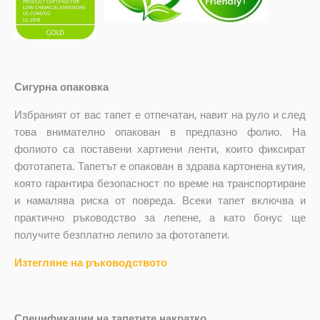
Сигурна опаковка
Избраният от вас тапет е отпечатан, навит на руло и след
това внимателно опакован в предпазно фолио. На
фолиото са поставени хартиени ленти, които фиксират
фототапета. Тапетът е опакован в здрава картонена кутия,
която гарантира безопасност по време на транспортиране
и намалява риска от повреда. Всеки тапет включва и
практично ръководство за лепене, а като бонус ще
получите безплатно лепило за фототапети.
Изтегляне на ръководството
Спецификации на тапетите накратко