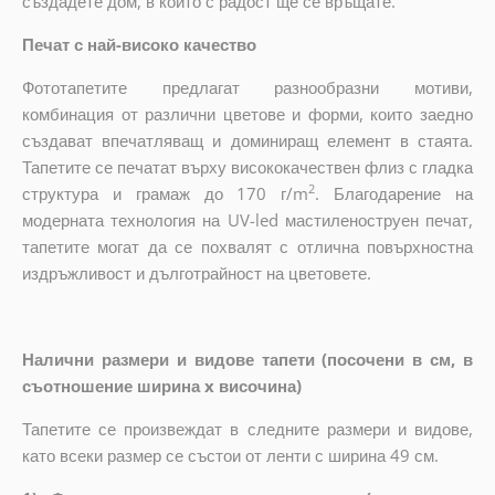
създадете дом, в който с радост ще се връщате.
Печат с най-високо качество
Фототапетите предлагат разнообразни мотиви,
комбинация от различни цветове и форми, които заедно
създават впечатляващ и доминиращ елемент в стаята.
Тапетите се печатат върху висококачествен флиз с гладка
2
структура и грамаж до 170 г/m
. Благодарение на
модерната технология на UV-led мастиленоструен печат,
тапетите могат да се похвалят с отлична повърхностна
издръжливост и дълготрайност на цветовете.
Налични размери и видове тапети (посочени в см, в
съотношение ширина x височина)
Тапетите се произвеждат в следните размери и видове,
като всеки размер се състои от ленти с ширина 49 см.