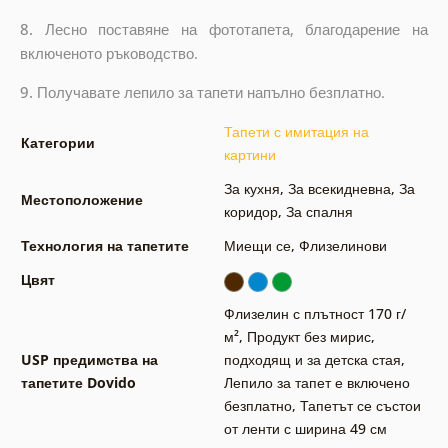
8.
Лесно поставяне на фототапета, благодарение на
включеното ръководство.
9.
Получавате лепило за тапети напълно безплатно.
Тапети с имитация на
Категории
картини
За кухня
,
За всекидневна
,
За
Местоположение
коридор
,
За спалня
Технология на тапетите
Миещи се
,
Флизелинови
Цвят
Флизелин с плътност 170 г/
м²
,
Продукт без мирис,
USP предимства на
подходящ и за детска стая
,
тапетите Dovido
Лепило за тапет е включено
безплатно
,
Тапетът се състои
от ленти с ширина 49 см