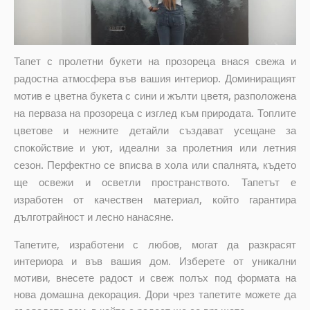
Тапет с пролетни букети на прозореца внася свежа и
радостна атмосфера във вашия интериор. Доминиращият
мотив е цветна букета с сини и жълти цветя, разположена
на перваза на прозореца с изглед към природата. Топлите
цветове и нежните детайли създават усещане за
спокойствие и уют, идеални за пролетния или летния
сезон. Перфектно се вписва в хола или спалнята, където
ще освежи и осветли пространството. Тапетът е
изработен от качествен материал, който гарантира
дълготрайност и лесно нанасяне.
Тапетите, изработени с любов, могат да разкрасят
интериора и във вашия дом. Изберете от уникални
мотиви, внесете радост и свеж полъх под формата на
нова домашна декорация. Дори чрез тапетите можете да