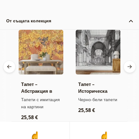
От същата колекция
Тапет –
Тапет –
С
Абстракция в
Историческа
т
стил Г. Климт
архитектура в
А
ти
Тапети с имитация
Черно-бели тапети
С
черно-бяло
с
на картини
т
25,58 €
25,58 €
3