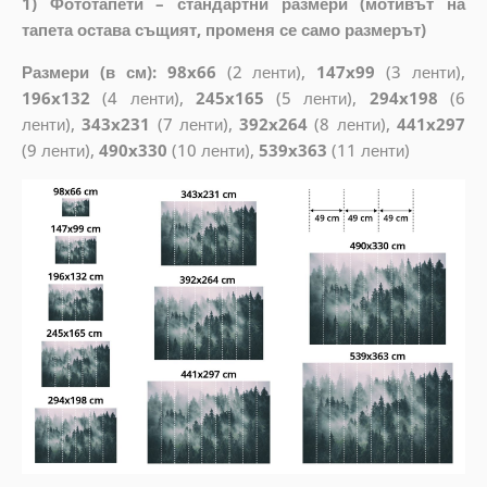
1) Фототапети – стандартни размери (мотивът на
тапета остава същият, променя се само размерът)
Размери (в см): 98x66
(2 ленти),
147x99
(3 ленти),
196x132
(4 ленти),
245x165
(5 ленти),
294x198
(6
ленти),
343x231
(7 ленти),
392x264
(8 ленти),
441x297
(9 ленти),
490x330
(10 ленти),
539x363
(11 ленти)