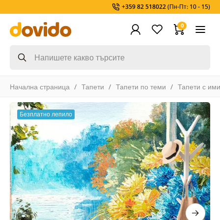
+359 82 518022
(Пн-Пт: 10 - 15)
0
Начална страница
Тапети
Тапети по теми
Тапети с им
Безплатно лепило