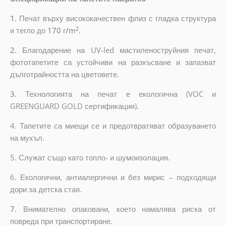
1.
Печат върху висококачествен флиз с гладка структура
2
и тегло до
170 г/m
.
2.
Благодарение на UV-led мастиленоструйния печат,
фототапетите са устойчиви на разкъсване и запазват
дълготрайността на цветовете.
3.
Технологията на печат е екологична (VOC и
GREENGUARD GOLD сертификация).
4. Тапетите са миещи се и предотвратяват образуването
на мухъл.
5. Служат също като топло- и шумоизолация.
6.
Екологични, антиалергични и без мирис – подходящи
дори за детска стая.
7.
Внимателно опаковани, което намалява риска от
повреда при транспортиране.