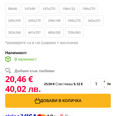
98x66
147x99
147x270
196x132
196x270
245x165
245x270
294x198
294x270
343x231
392x264
441x297
490x330
539x363
*размерите са в см (ширина × височина)
Наличност:
В наличност
Добави към любими
20,46 €
+
25,58 €
Спестяваш
5,12 €
бр
40,02 лв.
-
ДОБАВИ В КОЛИЧКА