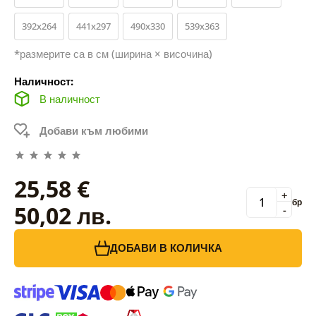
392x264
441x297
490x330
539x363
*размерите са в см (ширина × височина)
Наличност:
В наличност
Добави към любими
25,58 €
+
бр
50,02 лв.
-
ДОБАВИ В КОЛИЧКА