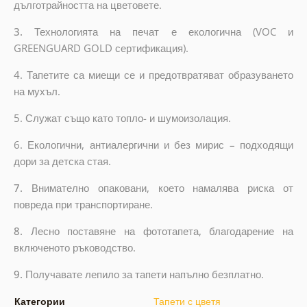
дълготрайността на цветовете.
3.
Технологията на печат е екологична (VOC и
GREENGUARD GOLD сертификация).
4. Тапетите са миещи се и предотвратяват образуването
на мухъл.
5. Служат също като топло- и шумоизолация.
6.
Екологични, антиалергични и без мирис – подходящи
дори за детска стая.
7.
Внимателно опаковани, което намалява риска от
повреда при транспортиране.
8.
Лесно поставяне на фототапета, благодарение на
включеното ръководство.
9.
Получавате лепило за тапети напълно безплатно.
Категории
Тапети с цветя