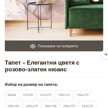
Показване на галерията
Тапет – Елегантни цветя с
розово-златен нюанс
Избор на размер на тапета:
98x66
147x99
147x270
196x132
196x270
245x165
245x270
294x198
294x270
343x231