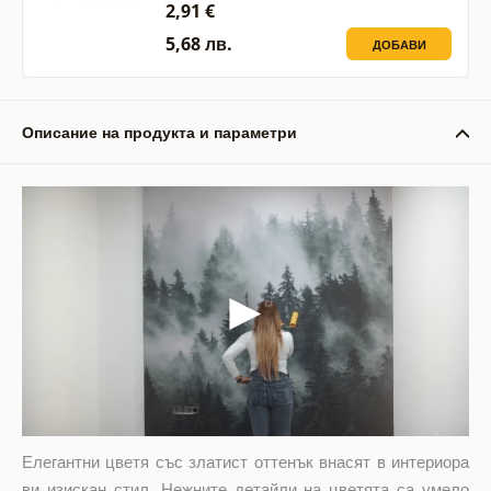
2,91 €
5,68 лв.
ДОБАВИ
Описание на продукта и параметри
Елегантни цветя със златист оттенък внасят в интериора
ви изискан стил. Нежните детайли на цветята са умело