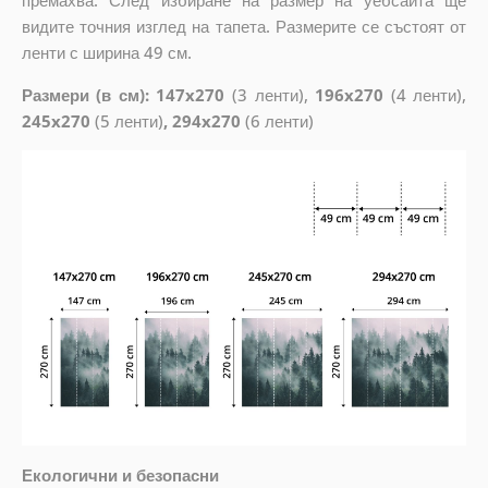
премахва. След избиране на размер на уебсайта ще
видите точния изглед на тапета. Размерите се състоят от
ленти с ширина 49 см.
Размери (в см): 147x270
(3 ленти),
196x270
(4 ленти),
245x270
(5 ленти)
, 294x270
(6 ленти)
Екологични и безопасни