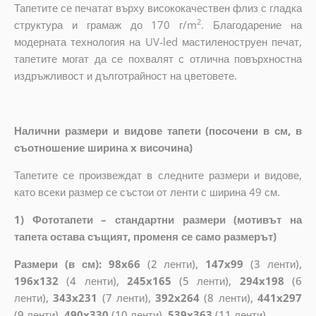
Тапетите се печатат върху висококачествен флиз с гладка
2
структура и грамаж до 170 г/m
. Благодарение на
модерната технология на UV-led мастиленоструен печат,
тапетите могат да се похвалят с отлична повърхностна
издръжливост и дълготрайност на цветовете.
Налични размери и видове тапети (посочени в см, в
съотношение ширина x височина)
Тапетите се произвеждат в следните размери и видове,
като всеки размер се състои от ленти с ширина 49 см.
1) Фототапети – стандартни размери (мотивът на
тапета остава същият, променя се само размерът)
Размери (в см): 98x66
(2 ленти),
147x99
(3 ленти),
196x132
(4 ленти),
245x165
(5 ленти),
294x198
(6
ленти),
343x231
(7 ленти),
392x264
(8 ленти),
441x297
(9 ленти),
490x330
(10 ленти),
539x363
(11 ленти)