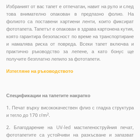
Избраният от вас тапет е отпечатан, навит на руло и след
това внимателно опакован в предпазно фолио. На
фолиото са поставени хартиени ленти, които фиксират
фототапета. Тапетът е опакован в здрава картонена кутия,
която гарантира безопасност по време на транспортиране
и намалява риска от повреда. Всеки тапет включва и
практично ръководство за лепене, а като бонус ще
получите безплатно лепило за фототапети.
Изтегляне на ръководството
Спецификации на тапетите накратко
1.
Печат върху висококачествен флиз с гладка структура
2
и тегло до
170 г/m
.
2.
Благодарение на UV-led мастиленоструйния печат,
фототапетите са устойчиви на разкъсване и запазват