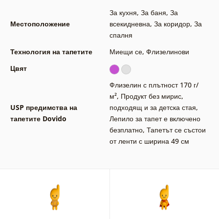
За кухня
,
За баня
,
За
Местоположение
всекидневна
,
За коридор
,
За
спалня
Технология на тапетите
Миещи се
,
Флизелинови
Цвят
Флизелин с плътност 170 г/
м²
,
Продукт без мирис,
USP предимства на
подходящ и за детска стая
,
тапетите Dovido
Лепило за тапет е включено
безплатно
,
Тапетът се състои
от ленти с ширина 49 см