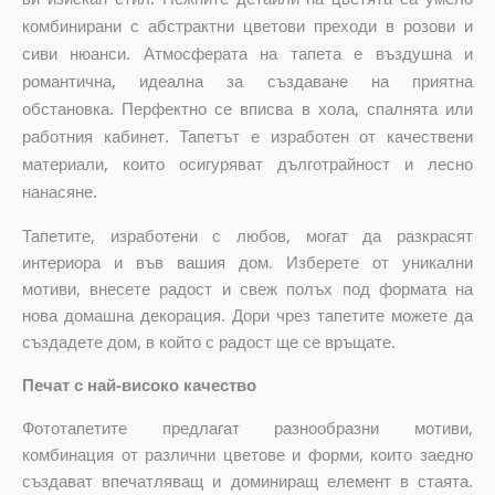
комбинирани с абстрактни цветови преходи в розови и
сиви нюанси. Атмосферата на тапета е въздушна и
романтична, идеална за създаване на приятна
обстановка. Перфектно се вписва в хола, спалнята или
работния кабинет. Тапетът е изработен от качествени
материали, които осигуряват дълготрайност и лесно
нанасяне.
Тапетите, изработени с любов, могат да разкрасят
интериора и във вашия дом. Изберете от уникални
мотиви, внесете радост и свеж полъх под формата на
нова домашна декорация. Дори чрез тапетите можете да
създадете дом, в който с радост ще се връщате.
Печат с най-високо качество
Фототапетите предлагат разнообразни мотиви,
комбинация от различни цветове и форми, които заедно
създават впечатляващ и доминиращ елемент в стаята.