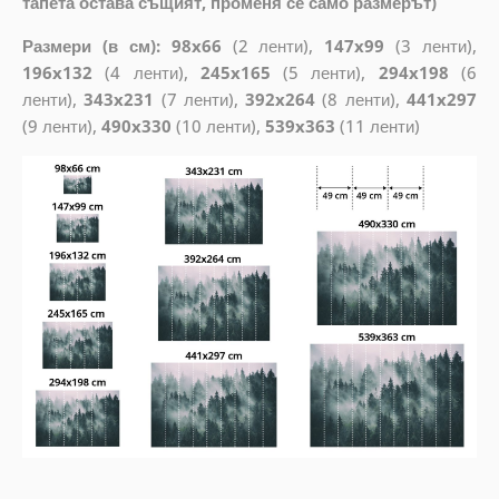
тапета остава същият, променя се само размерът)
Размери (в см): 98x66
(2 ленти),
147x99
(3 ленти),
196x132
(4 ленти),
245x165
(5 ленти),
294x198
(6
ленти),
343x231
(7 ленти),
392x264
(8 ленти),
441x297
(9 ленти),
490x330
(10 ленти),
539x363
(11 ленти)