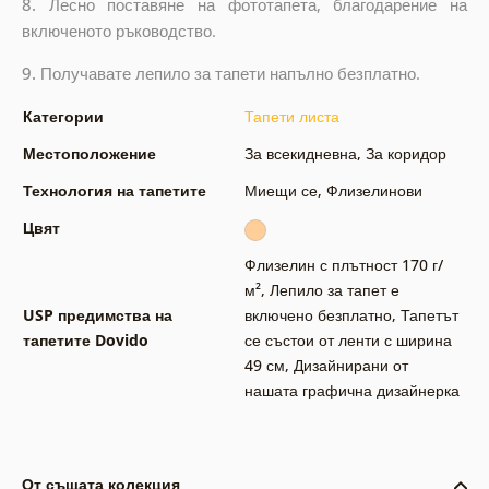
8.
Лесно поставяне на фототапета, благодарение на
включеното ръководство.
9.
Получавате лепило за тапети напълно безплатно.
Категории
Тапети листа
Местоположение
За всекидневна
,
За коридор
Технология на тапетите
Миещи се
,
Флизелинови
Цвят
Флизелин с плътност 170 г/
м²
,
Лепило за тапет е
USP предимства на
включено безплатно
,
Тапетът
тапетите Dovido
се състои от ленти с ширина
49 см
,
Дизайнирани от
нашата графична дизайнерка
От същата колекция