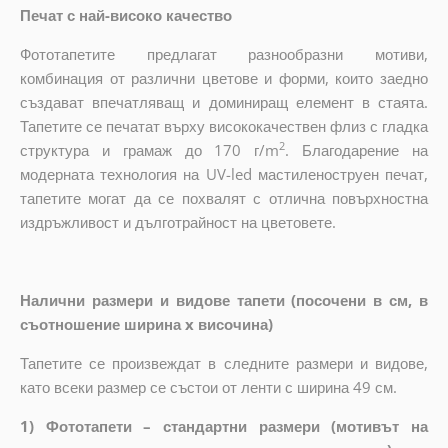
Печат с най-високо качество
Фототапетите предлагат разнообразни мотиви,
комбинация от различни цветове и форми, които заедно
създават впечатляващ и доминиращ елемент в стаята.
Тапетите се печатат върху висококачествен флиз с гладка
2
структура и грамаж до 170 г/m
. Благодарение на
модерната технология на UV-led мастиленоструен печат,
тапетите могат да се похвалят с отлична повърхностна
издръжливост и дълготрайност на цветовете.
Налични размери и видове тапети (посочени в см, в
съотношение ширина x височина)
Тапетите се произвеждат в следните размери и видове,
като всеки размер се състои от ленти с ширина 49 см.
1) Фототапети – стандартни размери (мотивът на