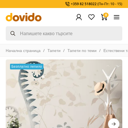
+359 82 518022
(Пн-Пт: 10 - 15)
0
Начална страница
Тапети
Тапети по теми
Естествени 
Безплатно лепило