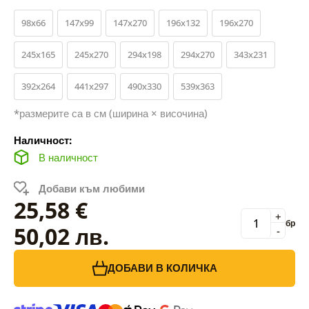
98x66
147x99
147x270
196x132
196x270
245x165
245x270
294x198
294x270
343x231
392x264
441x297
490x330
539x363
*размерите са в см (ширина × височина)
Наличност:
В наличност
Добави към любими
25,58 €
+
бр
50,02 лв.
-
ДОБАВИ В КОЛИЧКА