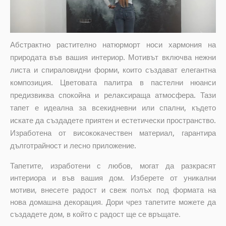
Абстрактно растително натюрморт носи хармония на
природата във вашия интериор. Мотивът включва нежни
листа и спираловидни форми, които създават елегантна
композиция. Цветовата палитра в пастелни нюанси
предизвиква спокойна и релаксираща атмосфера. Тази
тапет е идеална за всекидневни или спални, където
искате да създадете приятен и естетически пространство.
Изработена от висококачествен материал, гарантира
дълготрайност и лесно приложение.
Тапетите, изработени с любов, могат да разкрасят
интериора и във вашия дом. Изберете от уникални
мотиви, внесете радост и свеж полъх под формата на
нова домашна декорация. Дори чрез тапетите можете да
създадете дом, в който с радост ще се връщате.