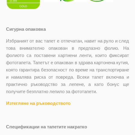
Сигурна опаковка
Избраният от вас тапет е отпечатан, навит на руло и след
това внимателно опакован в предпазно фолио. На
фолиото са поставени хартиени ленти, които фиксират
фототапета. Тапетът е опакован в здрава картонена кутия,
която гарантира безопасност по време на транспортиране
и намалява риска от повреда. Всеки тапет включва и
практично ръководство за лепене, а като бонус ще
получите безплатно лепило за фототапети.
Изтегляне на ръководството
Спецификации на тапетите накратко