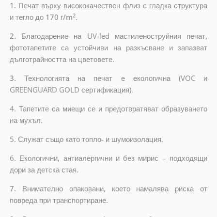
1.
Печат върху висококачествен флиз с гладка структура
2
и тегло до
170 г/m
.
2.
Благодарение на UV-led мастиленоструйния печат,
фототапетите са устойчиви на разкъсване и запазват
дълготрайността на цветовете.
3.
Технологията на печат е екологична (VOC и
GREENGUARD GOLD сертификация).
4. Тапетите са миещи се и предотвратяват образуването
на мухъл.
5. Служат също като топло- и шумоизолация.
6.
Екологични, антиалергични и без мирис – подходящи
дори за детска стая.
7.
Внимателно опаковани, което намалява риска от
повреда при транспортиране.