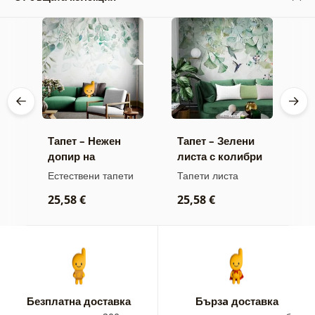
Тапет – Нежен
Тапет – Зелени
Т
и
допир на
листа с колибри
д
ата
природата
п
Естествени тапети
Тапети листа
Т
р
25,58 €
25,58 €
2
Безплатна доставка
Бързa доставка