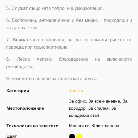
5. Служат също като топло- и шумоизолация.
6. Екологични, антиалергични и без мирис – подходящи и
за детска стая.
7.
Внимателно опаковани, за да се намали рискът от
повреда при транспортиране.
8.
Лесно лепене благодарение на включеното
ръководство.
9.
Безплатно лепило за тапети като бонус.
Категории
Тапети
За офис
,
За всекидневна
,
За
Местоположение
коридор
,
За спалня
,
За
младежка стая
Технология на тапетите
Миещи се
,
Флизелинови
Цвят