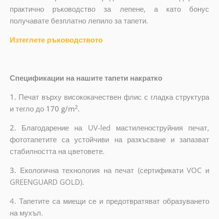
практично ръководство за лепене, а като бонус
получавате безплатно лепило за тапети.
Изтеглете ръководството
Спецификации на нашите тапети накратко
1.
Печат върху висококачествен флис с гладка структура
2
и тегло до
170 g/m
.
2.
Благодарение на UV-led мастиленоструйния печат,
фототапетите са устойчиви на разкъсване и запазват
стабилността на цветовете.
3.
Екологична технология на печат (сертификати VOC и
GREENGUARD GOLD).
4. Тапетите са миещи се и предотвратяват образуването
на мухъл.