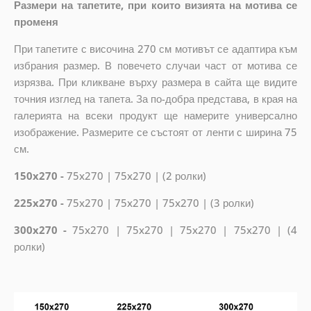
Размери на тапетите, при които визията на мотива се
променя
При тапетите с височина 270 см мотивът се адаптира към
избрания размер. В повечето случаи част от мотива се
изрязва. При кликване върху размера в сайта ще видите
точния изглед на тапета. За по-добра представа, в края на
галерията на всеки продукт ще намерите универсално
изображение. Размерите се състоят от ленти с ширина 75
см.
150x270 -
75x270 | 75x270 | (2 ролки)
225x270 -
75x270 | 75x270 | 75x270 | (3 ролки)
300x270 -
75x270 | 75x270 | 75x270 | 75x270 | (4
ролки)