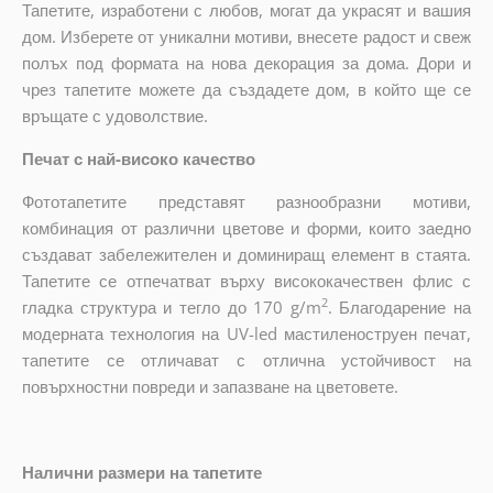
Тапетите, изработени с любов, могат да украсят и вашия
дом. Изберете от уникални мотиви, внесете радост и свеж
полъх под формата на нова декорация за дома. Дори и
чрез тапетите можете да създадете дом, в който ще се
връщате с удоволствие.
Печат с най-високо качество
Фототапетите представят разнообразни мотиви,
комбинация от различни цветове и форми, които заедно
създават забележителен и доминиращ елемент в стаята.
Тапетите се отпечатват върху висококачествен флис с
2
гладка структура и тегло до 170 g/m
. Благодарение на
модерната технология на UV-led мастиленоструен печат,
тапетите се отличават с отлична устойчивост на
повърхностни повреди и запазване на цветовете.
Налични размери на тапетите