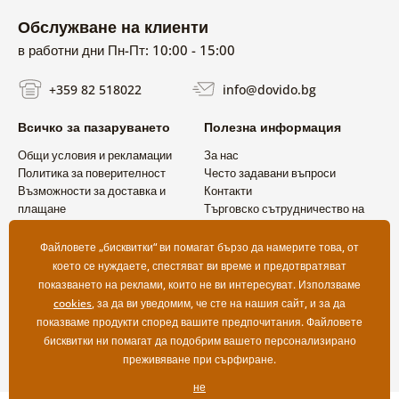
Обслужване на клиенти
в работни дни Пн-Пт: 10:00 - 15:00
+359 82 518022
info@dovido.bg
Всичко за пазаруването
Полезна информация
Общи условия и рекламации
За нас
Политика за поверителност
Често задавани въпроси
Възможности за доставка и
Контакти
плащане
Търговско сътрудничество на
Връщане на продукт
едро
Файловете „бисквитки“ ви помагат бързо да намерите това, от
което се нуждаете, спестяват ви време и предотвратяват
показването на реклами, които не ви интересуват. Използваме
cookies
, за да ви уведомим, че сте на нашия сайт, и за да
показваме продукти според вашите предпочитания. Файловете
бисквитки ни помагат да подобрим вашето персонализирано
преживяване при сърфиране.
не