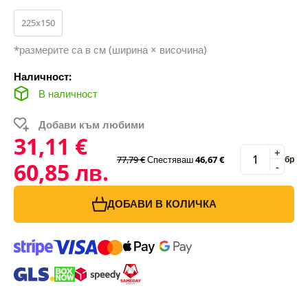
225x150
*размерите са в см (ширина × височина)
Наличност:
В наличност
Добави към любими
31,11 €
+
77,79 €
Спестяваш
46,67 €
бр
60,85 лв.
-
ДОБАВИ В КОЛИЧКА