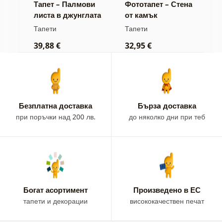
Тапет – Палмови
Фототапет – Стена
С
нна
листа в джунглата
от камък
т
е
Тапети
Тапети
Т
39,88 €
32,95 €
1
Безплатна доставка
Бързa доставка
при поръчки над 200 лв.
до няколко дни при теб
Богат асортимент
Произведено в ЕС
тапети и декорации
висококачествен печат