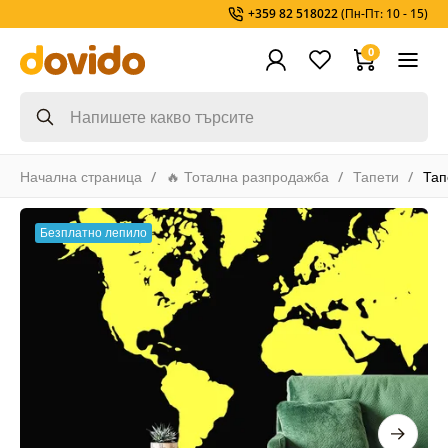
+359 82 518022
(Пн-Пт: 10 - 15)
0
Начална страница
🔥 Тотална разпродажба
Тапети
Тап
Безплатно лепило