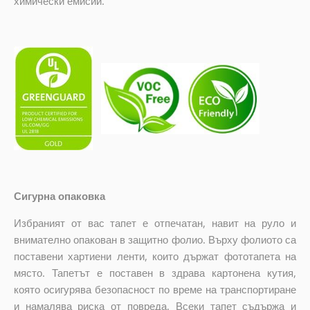
химически емисии.
Сигурна опаковка
Избраният от вас тапет е отпечатан, навит на руло и
внимателно опакован в защитно фолио. Върху фолиото са
поставени хартиени ленти, които държат фототапета на
място. Тапетът е поставен в здрава картонена кутия,
която осигурява безопасност по време на транспортиране
и намалява риска от повреда. Всеки тапет съдържа и