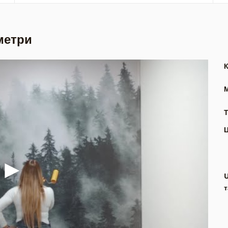
метри
Т
т