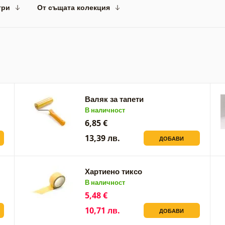
три
От същата колекция
Валяк за тапети
В наличност
6,85 €
13,39 лв.
ДОБАВИ
Хартиено тиксо
В наличност
5,48 €
10,71 лв.
ДОБАВИ