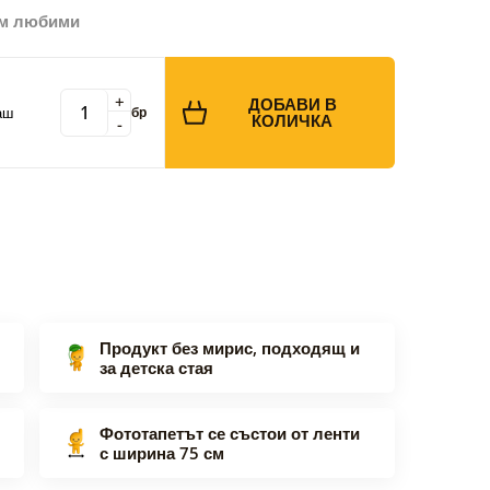
ъм любими
+
ДОБАВИ В
аш
бр
КОЛИЧКА
-
Продукт без мирис, подходящ и
за детска стая
Фототапетът се състои от ленти
с ширина 75 см