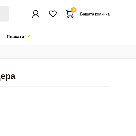
0
Вашата количка
Плакати
щера