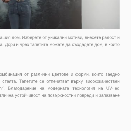
вашия дом. Изберете от уникални мотиви, внесете радост и
. Дори и чрез тапетите можете да създадете дом, в който
комбинация от различни цветове и форми, които заедно
стаята. Тапетите се отпечатват върху висококачествен
2
m
. Благодарение на модерната технология на UV-led
отлична устойчивост на повърхностни повреди и запазване