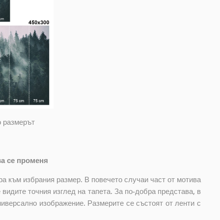
о размерът
ва се променя
ра към избрания размер. В повечето случаи част от мотива
 видите точния изглед на тапета. За по-добра представа, в
ниверсално изображение. Размерите се състоят от ленти с