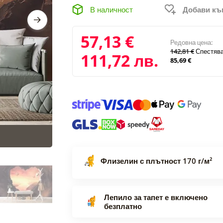
В наличност
Добави к
57,13 €
Редовна цена:
142,81 €
Спестяв
111,72 лв.
85,69 €
Флизелин с плътност 170 г/м²
Лепило за тапет е включено
безплатно