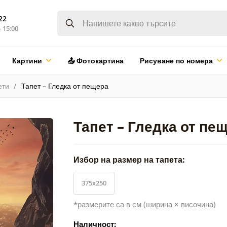
22
- 15:00
Картини
📤 Фотокартина
Рисуване по номера
ети
Тапет – Гледка от пещера
Тапет – Гледка от пе
Избор на размер на тапета:
375x250
*размерите са в см (ширина × височина)
Наличност: