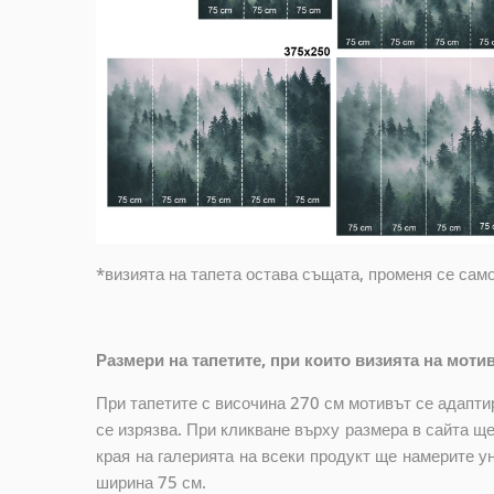
*визията на тапета остава същата, променя се сам
Размери на тапетите, при които визията на моти
При тапетите с височина 270 см мотивът се адапти
се изрязва. При кликване върху размера в сайта ще
края на галерията на всеки продукт ще намерите у
ширина 75 см.