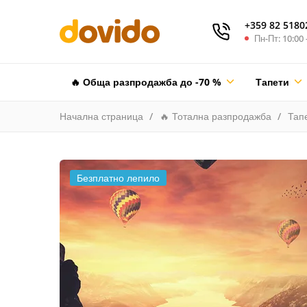
+359 82 5180
Пн-Пт: 10:00 
🔥 Обща разпродажба до -70 %
Тапети
Начална страница
🔥 Тотална разпродажба
Тап
Безплатно лепило