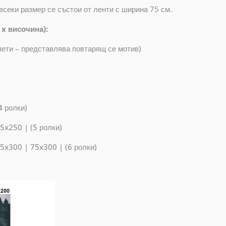
всеки размер се състои от ленти с ширина 75 см.
 x височина):
апети – представлява повтарящ се мотив
)
4 ролки)
5x250 | (5 ролки)
5x300 | 75x300 | (6 ролки)