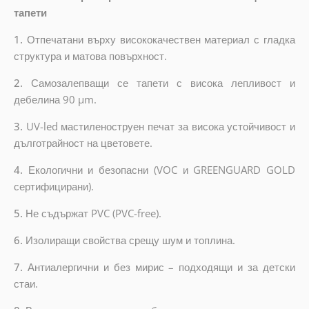
тапети
1.
Отпечатани върху висококачествен материал с гладка
структура и матова повърхност.
2.
Самозалепващи се тапети с висока лепливост и
дебелина 90 µm.
3.
UV-led мастиленоструен печат за висока устойчивост и
дълготрайност на цветовете.
4.
Екологични и безопасни (VOC и GREENGUARD GOLD
сертифицирани).
5.
Не съдържат PVC (PVC-free).
6.
Изолиращи свойства срещу шум и топлина.
7.
Антиалергични и без мирис – подходящи и за детски
стаи.