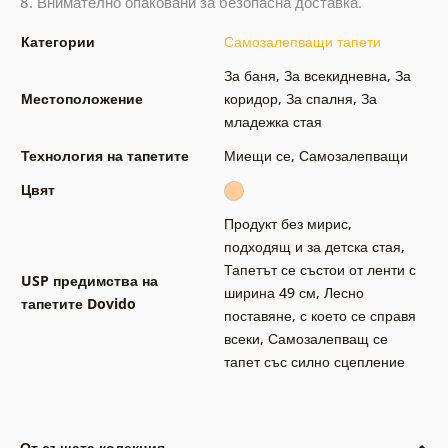
8.
Внимателно опаковани за безопасна доставка.
Категории
Самозалепващи тапети
За баня
,
За всекидневна
,
За
Местоположение
коридор
,
За спалня
,
За
младежка стая
Технология на тапетите
Миещи се
,
Самозалепващи
Цвят
Продукт без мирис,
подходящ и за детска стая
,
Тапетът се състои от ленти с
USP предимства на
ширина 49 см
,
Лесно
тапетите Dovido
поставяне, с което се справя
всеки
,
Самозалепващ се
тапет със силно сцепление
От същата колекция