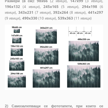
Размери (в см): 98x66
(2 ивици),
147x99
(3 ивици),
196x132
(4 ивици),
245x165
(5 ивици),
294x198
(6
ивици),
343x231
(7 ивици),
392x264
(8 ивици),
441x297
(9 ивици),
490x330
(10 ивици),
539x363
(11 ивици)
2) Самозалепващи се фототапети, при които се