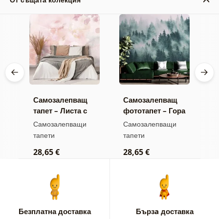
Самозалепващ
Самозалепващ
С
а
тапет – Листа с
фототапет – Гора
т
пастелен оттенък
в мъгла
о
Самозалепващи
Самозалепващи
С
п
тапети
тапети
т
б
28,65 €
28,65 €
2
Безплатна доставка
Бързa доставка