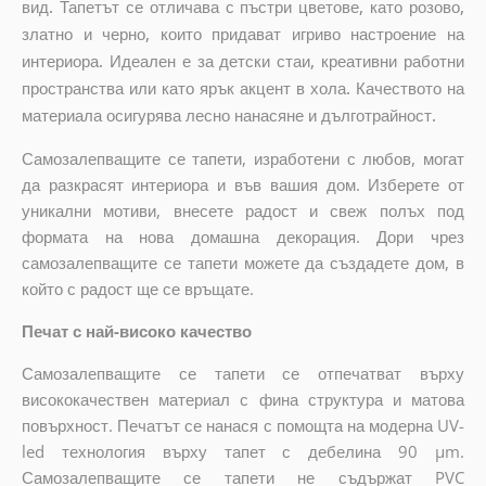
вид. Тапетът се отличава с пъстри цветове, като розово,
златно и черно, които придават игриво настроение на
интериора. Идеален е за детски стаи, креативни работни
пространства или като ярък акцент в хола. Качеството на
материала осигурява лесно нанасяне и дълготрайност.
Самозалепващите се тапети, изработени с любов, могат
да разкрасят интериора и във вашия дом. Изберете от
уникални мотиви, внесете радост и свеж полъх под
формата на нова домашна декорация. Дори чрез
самозалепващите се тапети можете да създадете дом, в
който с радост ще се връщате.
Печат с най-високо качество
Самозалепващите се тапети се отпечатват върху
висококачествен материал с фина структура и матова
повърхност. Печатът се нанася с помощта на модерна UV-
led технология върху тапет с дебелина 90 µm.
Самозалепващите се тапети не съдържат PVC