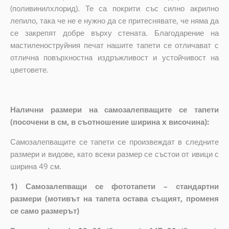
(поливинилхлорид). Те са покрити със силно акрилно
лепило, така че не е нужно да се притеснявате, че няма да
се закрепят добре върху стената. Благодарение на
мастиленоструйния печат нашите тапети се отличават с
отлична повърхностна издръжливост и устойчивост на
цветовете.
Налични размери на самозалепващите се тапети
(посочени в см, в съотношение ширина x височина):
Самозалепващите се тапети се произвеждат в следните
размери и видове, като всеки размер се състои от ивици с
ширина 49 см.
1) Самозалепващи се фототапети – стандартни
размери (мотивът на тапета остава същият, променя
се само размерът)