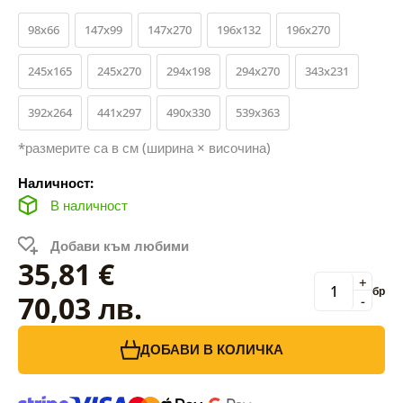
98x66
147x99
147x270
196x132
196x270
245x165
245x270
294x198
294x270
343x231
392x264
441x297
490x330
539x363
*размерите са в см (ширина × височина)
Наличност:
В наличност
Добави към любими
35,81 €
+
бр
70,03 лв.
-
ДОБАВИ В КОЛИЧКА