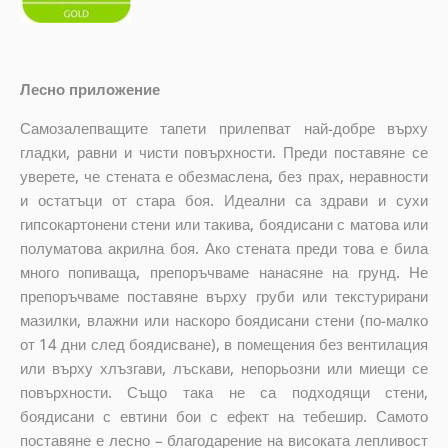
Лесно приложение
Самозалепващите тапети прилепват най-добре върху
гладки, равни и чисти повърхности. Преди поставяне се
уверете, че стената е обезмаслена, без прах, неравности
и остатъци от стара боя. Идеални са здрави и сухи
гипсокартонени стени или такива, боядисани с матова или
полуматова акрилна боя. Ако стената преди това е била
много попиваща, препоръчваме нанасяне на грунд. Не
препоръчваме поставяне върху груби или текстурирани
мазилки, влажни или наскоро боядисани стени (по-малко
от 14 дни след боядисване), в помещения без вентилация
или върху хлъзгави, лъскави, непорьозни или миещи се
повърхности. Също така не са подходящи стени,
боядисани с евтини бои с ефект на тебешир. Самото
поставяне е лесно – благодарение на високата лепливост