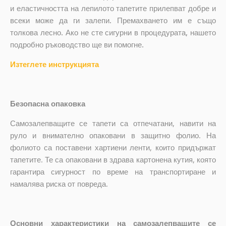
и еластичността на лепилото тапетите прилепват добре и
всеки може да ги залепи. Премахването им е също
толкова лесно. Ако не сте сигурни в процедурата, нашето
подробно ръководство ще ви помогне.
Изтеглете инструкцията
Безопасна опаковка
Самозалепващите се тапети са отпечатани, навити на
руло и внимателно опаковани в защитно фолио. На
фолиото са поставени хартиени ленти, които придържат
тапетите. Те са опаковани в здрава картонена кутия, която
гарантира сигурност по време на транспортиране и
намалява риска от повреда.
Основни характеристики на самозалепващите се