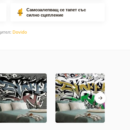
Самозалепващ се тапет със
силно сцепление
дител:
Dovido