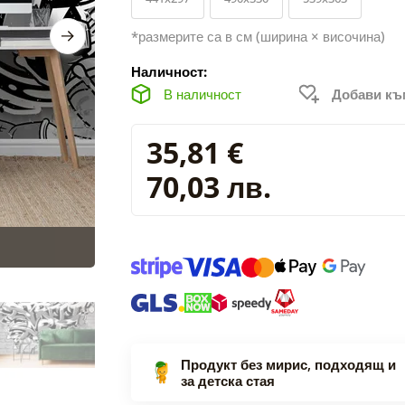
*размерите са в см (ширина × височина)
Наличност:
В наличност
Добави к
35,81 €
70,03 лв.
Продукт без мирис, подходящ и
за детска стая