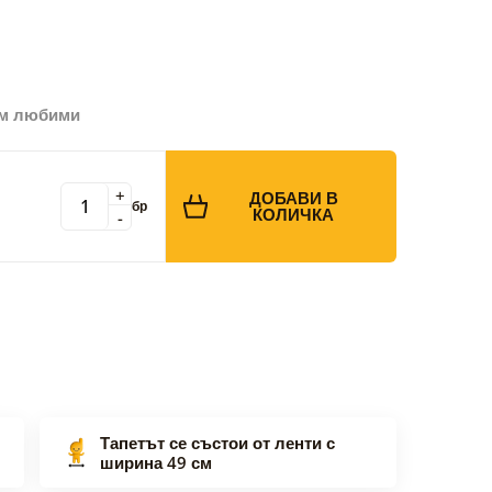
ъм любими
+
ДОБАВИ В
бр
КОЛИЧКА
-
Тапетът се състои от ленти с
ширина 49 см