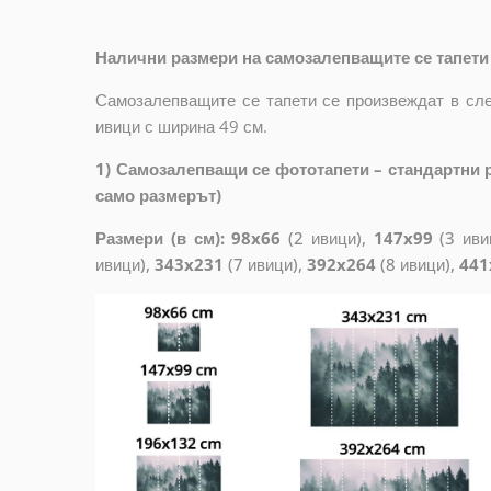
Налични размери на самозалепващите се тапети 
Самозалепващите се тапети се произвеждат в сле
ивици с ширина 49 см.
1) Самозалепващи се фототапети – стандартни р
само размерът)
Размери (в см): 98x66
(2 ивици),
147x99
(3 иви
ивици),
343x231
(7 ивици),
392x264
(8 ивици),
441