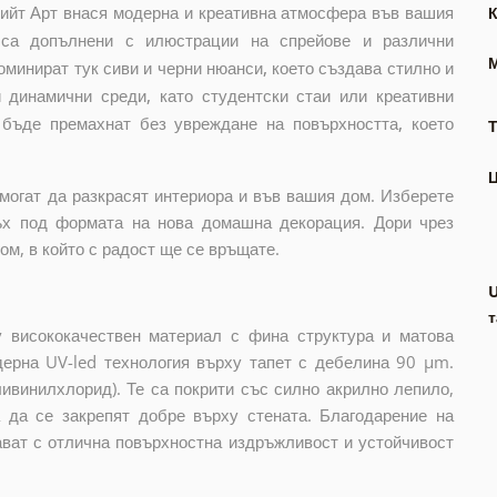
рийт Арт внася модерна и креативна атмосфера във вашия
 са допълнени с илюстрации на спрейове и различни
оминират тук сиви и черни нюанси, което създава стилно и
 динамични среди, като студентски стаи или креативни
бъде премахнат без увреждане на повърхността, което
Т
могат да разкрасят интериора и във вашия дом. Изберете
ъх под формата на нова домашна декорация. Дори чрез
м, в който с радост ще се връщате.
т
 висококачествен материал с фина структура и матова
дерна UV-led технология върху тапет с дебелина 90 µm.
ивинилхлорид). Те са покрити със силно акрилно лепило,
а да се закрепят добре върху стената. Благодарение на
ават с отлична повърхностна издръжливост и устойчивост