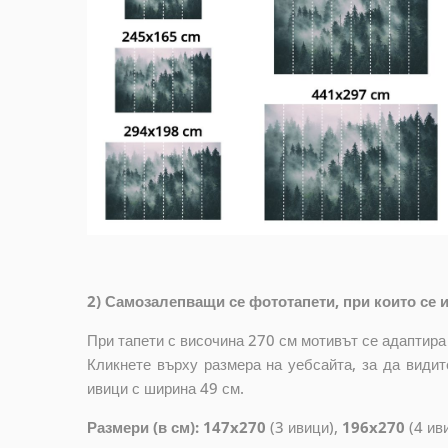
2) Самозалепващи се фототапети, при които се и
При тапети с височина 270 см мотивът се адаптира
Кликнете върху размера на уебсайта, за да видит
ивици с ширина 49 см.
Размери (в см): 147x270
(3 ивици),
196x270
(4 ив