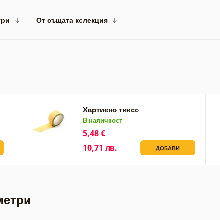
три
От същата колекция
Хартиено тиксо
В наличност
5,48 €
10,71 лв.
ДОБАВИ
метри