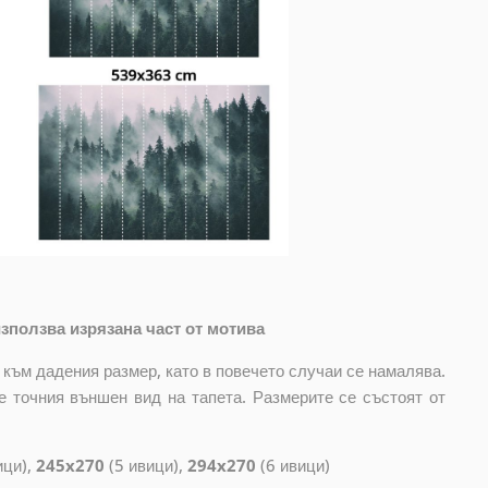
зползва изрязана част от мотива
 към дадения размер, като в повечето случаи се намалява.
е точния външен вид на тапета. Размерите се състоят от
ици),
245x270
(5 ивици),
294x270
(6 ивици)