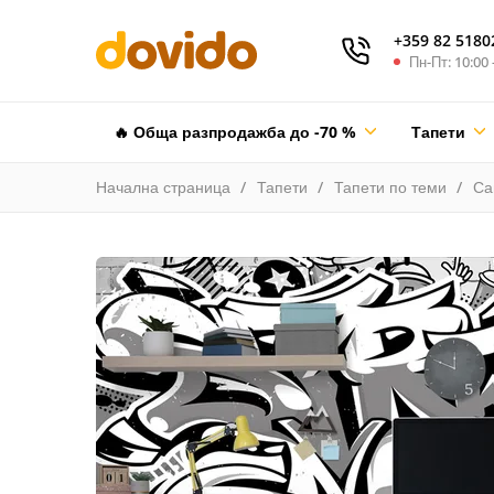
+359 82 5180
Пн-Пт: 10:00 
🔥 Обща разпродажба до -70 %
Тапети
Начална страница
Тапети
Тапети по теми
Са