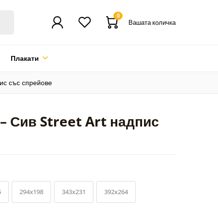
0
Вашата количка
Плакати
ис със спрейове
 Сив Street Art надпис
5
294x198
343x231
392x264