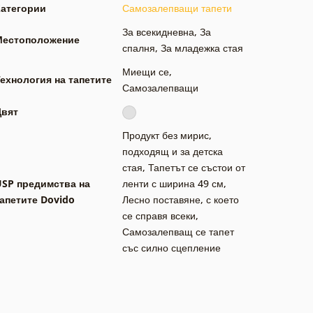
Категории
Самозалепващи тапети
За всекидневна
,
За
Местоположение
спалня
,
За младежка стая
Миещи се
,
ехнология на тапетите
Самозалепващи
Цвят
Продукт без мирис,
подходящ и за детска
стая
,
Тапетът се състои от
USP предимства на
ленти с ширина 49 см
,
апетите Dovido
Лесно поставяне, с което
се справя всеки
,
Самозалепващ се тапет
със силно сцепление