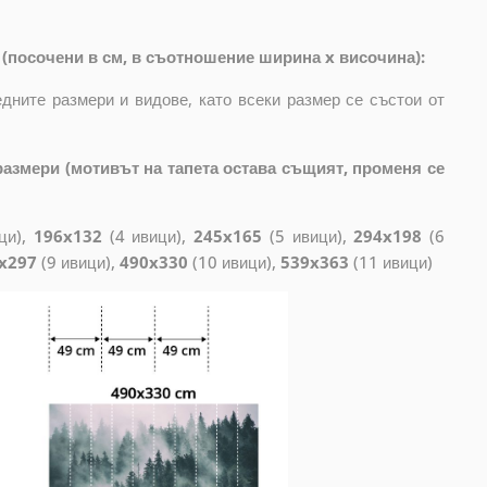
(посочени в см, в съотношение ширина x височина):
дните размери и видове, като всеки размер се състои от
азмери (мотивът на тапета остава същият, променя се
ци),
196x132
(4 ивици),
245x165
(5 ивици),
294x198
(6
x297
(9 ивици),
490x330
(10 ивици),
539x363
(11 ивици)