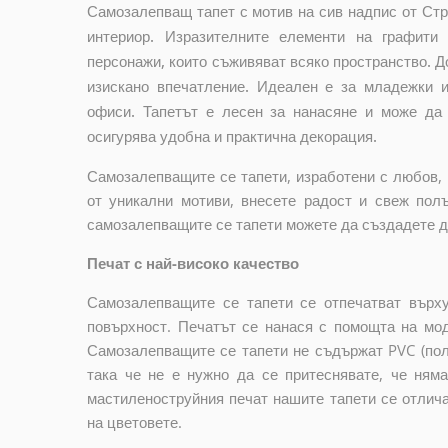
Самозалепващ тапет с мотив на сив надпис от Ст
интериор. Изразителните елементи на графити
персонажи, които съживяват всяко пространство. Д
изискано впечатление. Идеален е за младежки и
офиси. Тапетът е лесен за нанасяне и може да 
осигурява удобна и практична декорация.
Самозалепващите се тапети, изработени с любов, 
от уникални мотиви, внесете радост и свеж пол
самозалепващите се тапети можете да създадете до
Печат с най-високо качество
Самозалепващите се тапети се отпечатват върху
повърхност. Печатът се нанася с помощта на мо
Самозалепващите се тапети не съдържат PVC (пол
така че не е нужно да се притеснявате, че ням
мастиленоструйния печат нашите тапети се отлич
на цветовете.