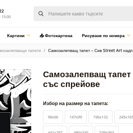
22
- 15:00
Картини
📤 Фотокартина
Рисуване по номера
мозалепващи тапети
Самозалепващ тапет – Сив Street Art надп
Самозалепващ тапет –
със спрейове
Избор на размер на тапета:
98x66
147x99
196x132
245x16
441x297
490x330
539x363