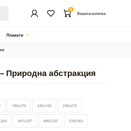
0
Вашата количка
Плакати
ия
– Природна абстракция
2
196x270
245x165
245x270
x264
441x297
490x330
539x363