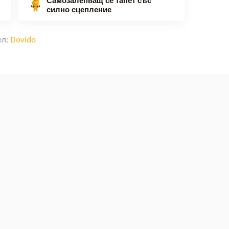
силно сцепление
ел:
Dovido