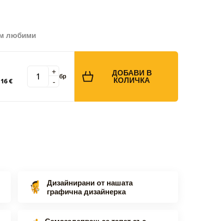
ъм любими
+
ДОБАВИ В
бр
КОЛИЧКА
-
16 €
Дизайнирани от нашата
графична дизайнерка
Самозалепващ се тапет със