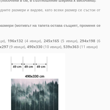
(посочени в см, в съотношение ширина x височина):
дните размери и видове, като всеки размер се състои от
азмери (мотивът на тапета остава същият, променя се
ци),
196x132
(4 ивици),
245x165
(5 ивици),
294x198
(6
x297
(9 ивици),
490x330
(10 ивици),
539x363
(11 ивици)