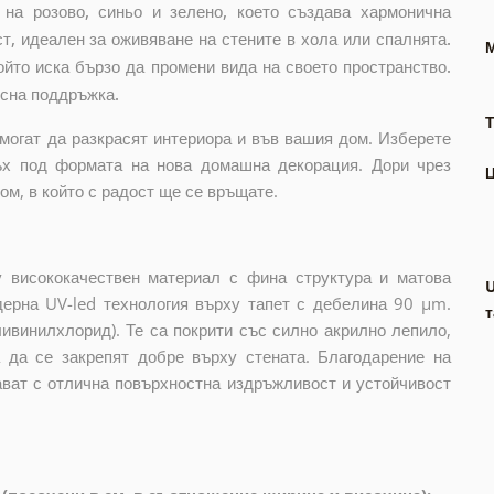
на розово, синьо и зелено, което създава хармонична
т, идеален за оживяване на стените в хола или спалнята.
който иска бързо да промени вида на своето пространство.
есна поддръжка.
Т
могат да разкрасят интериора и във вашия дом. Изберете
ъх под формата на нова домашна декорация. Дори чрез
м, в който с радост ще се връщате.
 висококачествен материал с фина структура и матова
дерна UV-led технология върху тапет с дебелина 90 µm.
т
ивинилхлорид). Те са покрити със силно акрилно лепило,
а да се закрепят добре върху стената. Благодарение на
ават с отлична повърхностна издръжливост и устойчивост