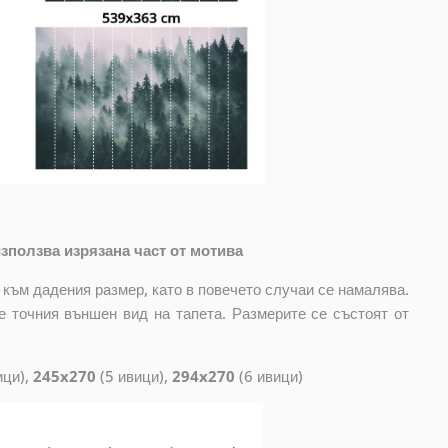
зползва изрязана част от мотива
 към дадения размер, като в повечето случаи се намалява.
е точния външен вид на тапета. Размерите се състоят от
ици),
245x270
(5 ивици),
294x270
(6 ивици)