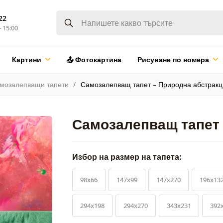
22
- 15:00
Картини
📤 Фотокартина
Рисуване по номера
мозалепващи тапети
Самозалепващ тапет – Природна абстракц
Самозалепващ тапет 
Избор на размер на тапета:
98x66
147x99
147x270
196x13
294x198
294x270
343x231
392