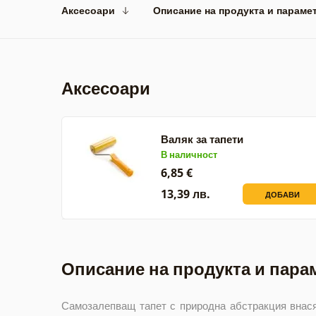
Аксесоари
Описание на продукта и параме
Аксесоари
Валяк за тапети
В наличност
6,85 €
13,39 лв.
ДОБАВИ
Описание на продукта и пара
Самозалепващ тапет с природна абстракция внася