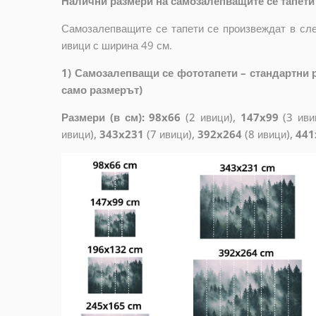
Налични размери на самозалепващите се тапети 
Самозалепващите се тапети се произвеждат в сле
ивици с ширина 49 см.
1) Самозалепващи се фототапети – стандартни р
само размерът)
Размери (в см): 98x66
(2 ивици),
147x99
(3 иви
ивици),
343x231
(7 ивици),
392x264
(8 ивици),
441