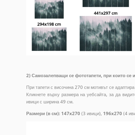
2) Самозалепващи се фототапети, при които се и
При тапети с височина 270 см мотивът се адаптира
Кликнете върху размера на уебсайта, за да видит
ивици с ширина 49 см.
Размери (в см): 147x270
(3 ивици),
196x270
(4 ив