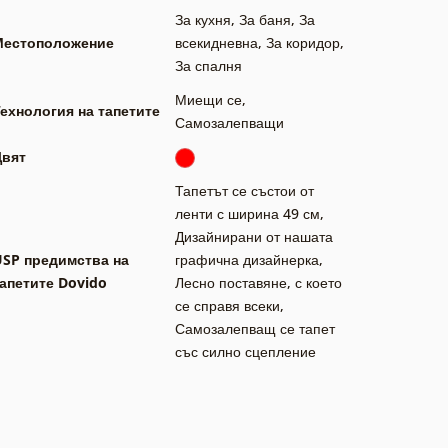
За кухня
,
За баня
,
За
Местоположение
всекидневна
,
За коридор
,
За спалня
Миещи се
,
ехнология на тапетите
Самозалепващи
Цвят
Тапетът се състои от
ленти с ширина 49 см
,
Дизайнирани от нашата
USP предимства на
графична дизайнерка
,
апетите Dovido
Лесно поставяне, с което
се справя всеки
,
Самозалепващ се тапет
със силно сцепление