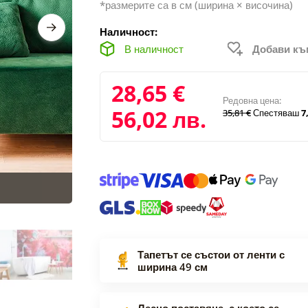
*размерите са в см (ширина × височина)
Наличност:
В наличност
Добави к
28,65 €
Редовна цена:
56,02 лв.
35,81 €
Спестяваш
7,
Тапетът се състои от ленти с
ширина 49 см
Лесно поставяне, с което се