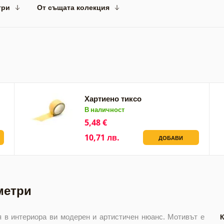
три
От същата колекция
Хартиено тиксо
В наличност
5,48 €
10,71 лв.
ДОБАВИ
метри
 в интериора ви модерен и артистичен нюанс. Мотивът е