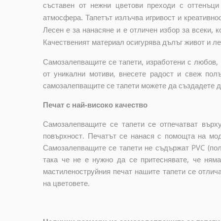
съставен от нежни цветови преходи с оттенъци 
атмосфера. Тапетът излъчва игривост и креативнос
Лесен е за нанасяне и е отличен избор за всеки, 
Качественият материал осигурява дълъг живот и л
Самозалепващите се тапети, изработени с любов, 
от уникални мотиви, внесете радост и свеж пол
самозалепващите се тапети можете да създадете до
Печат с най-високо качество
Самозалепващите се тапети се отпечатват върху
повърхност. Печатът се нанася с помощта на мо
Самозалепващите се тапети не съдържат PVC (пол
така че не е нужно да се притеснявате, че ням
мастиленоструйния печат нашите тапети се отлич
на цветовете.