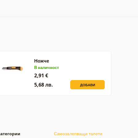
Ножче
В наличност
2,91 €
5,68 лв.
ДОБАВИ
Категории
Самозалепващи тапети