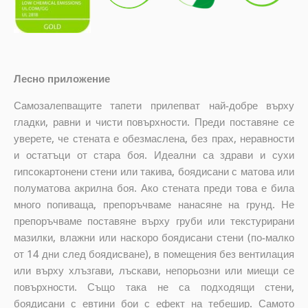
Лесно приложение
Самозалепващите тапети прилепват най-добре върху
гладки, равни и чисти повърхности. Преди поставяне се
уверете, че стената е обезмаслена, без прах, неравности
и остатъци от стара боя. Идеални са здрави и сухи
гипсокартонени стени или такива, боядисани с матова или
полуматова акрилна боя. Ако стената преди това е била
много попиваща, препоръчваме нанасяне на грунд. Не
препоръчваме поставяне върху груби или текстурирани
мазилки, влажни или наскоро боядисани стени (по-малко
от 14 дни след боядисване), в помещения без вентилация
или върху хлъзгави, лъскави, непорьозни или миещи се
повърхности. Също така не са подходящи стени,
боядисани с евтини бои с ефект на тебешир. Самото