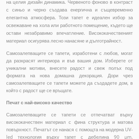
на целия дизайн динамика. Червеното фоново в контраст
с синьо и черно създава енергична и същевременно
елегантна атмосфера. Този тапет е идеален избор за
освежаване на хола или работното помещение, където ще
остави незабравимо впечатление. Висококачественият
материал осигурява лесно нанасяне и дълготрайност.
Самозалепващите се тапети, изработени с любов, могат
да разкрасят интериора и във вашия дом. Изберете от
уникални мотиви, внесете радост и свеж полъх под
формата на нова домашна декорация. Дори чрез
самозалепващите се тапети можете да създадете дом, в
който с радост ще се връщате.
Печат с най-високо качество
Самозалепващите се тапети се отпечатват върху
висококачествен материал с фина структура и матова
повърхност. Печатът се нанася с помощта на модерна UV-
led технология върху тапет с дебелина 90 µm.