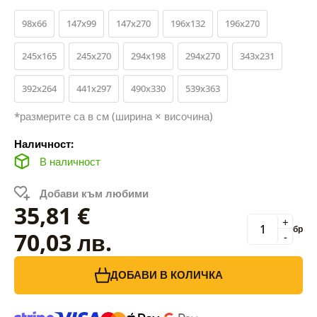
98x66
147x99
147x270
196x132
196x270
245x165
245x270
294x198
294x270
343x231
392x264
441x297
490x330
539x363
*размерите са в см (ширина × височина)
Наличност:
В наличност
Добави към любими
35,81 €
+
бр
70,03 лв.
-
ДОБАВИ В КОЛИЧКА