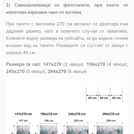
2) Самозалепващи се фототапети, при които се
използва изрязана част от мотива
При тапети с височина 270 см мотивът се адаптира към
дадения размер, като в повечето случаи се намалява.
Кликнете върху размера на уебсайта, за да видите точния
външен вид на тапета. Размерите се състоят от ивици с
ширина 49 см.
Размери (в см): 147x270
(3 ивици),
196x270
(4 ивици),
245x270
(5 ивици),
294x270
(6 ивици)