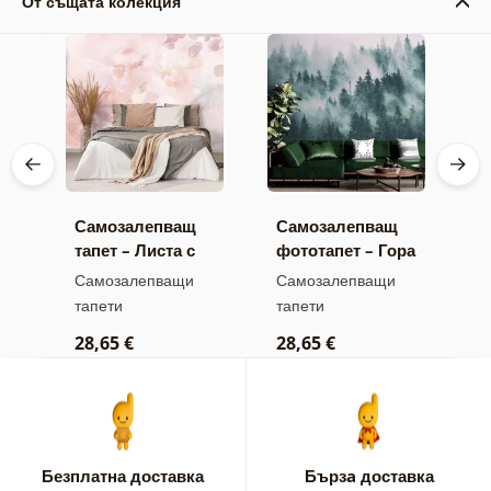
От същата колекция
Самозалепващ
Самозалепващ
С
тапет – Листа с
фототапет – Гора
т
пастелен оттенък
в мъгла
и
Самозалепващи
Самозалепващи
С
тапети
тапети
т
28,65 €
28,65 €
2
Безплатна доставка
Бързa доставка