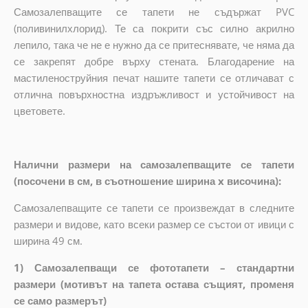
Самозалепващите се тапети не съдържат PVC
(поливинилхлорид). Те са покрити със силно акрилно
лепило, така че не е нужно да се притеснявате, че няма да
се закрепят добре върху стената. Благодарение на
мастиленоструйния печат нашите тапети се отличават с
отлична повърхностна издръжливост и устойчивост на
цветовете.
Налични размери на самозалепващите се тапети
(посочени в см, в съотношение ширина x височина):
Самозалепващите се тапети се произвеждат в следните
размери и видове, като всеки размер се състои от ивици с
ширина 49 см.
1) Самозалепващи се фототапети – стандартни
размери (мотивът на тапета остава същият, променя
се само размерът)