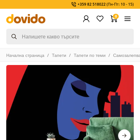
+359 82 518022
(Пн-Пт: 10 - 15)
0
Начална страница
Тапети
Тапети по теми
Самозалепв