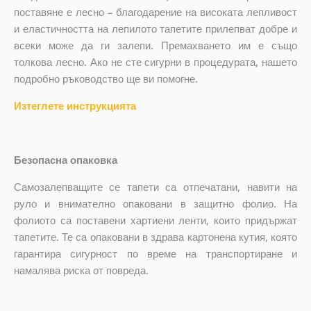
поставяне е лесно – благодарение на високата лепливост
и еластичността на лепилото тапетите прилепват добре и
всеки може да ги залепи. Премахването им е също
толкова лесно. Ако не сте сигурни в процедурата, нашето
подробно ръководство ще ви помогне.
Изтеглете инструкцията
Безопасна опаковка
Самозалепващите се тапети са отпечатани, навити на
руло и внимателно опаковани в защитно фолио. На
фолиото са поставени хартиени ленти, които придържат
тапетите. Те са опаковани в здрава картонена кутия, която
гарантира сигурност по време на транспортиране и
намалява риска от повреда.