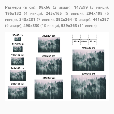
Размери (в см): 98x66
(2 ивици),
147x99
(3 ивици),
196x132
(4 ивици),
245x165
(5 ивици),
294x198
(6
ивици),
343x231
(7 ивици),
392x264
(8 ивици),
441x297
(9 ивици),
490x330
(10 ивици),
539x363
(11 ивици)