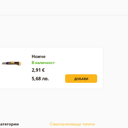
Ножче
В наличност
2,91 €
5,68 лв.
ДОБАВИ
Категории
Самозалепващи тапети