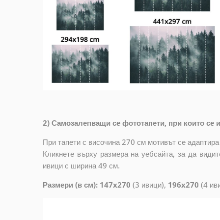
2) Самозалепващи се фототапети, при които се и
При тапети с височина 270 см мотивът се адаптира
Кликнете върху размера на уебсайта, за да видит
ивици с ширина 49 см.
Размери (в см): 147x270
(3 ивици),
196x270
(4 ив