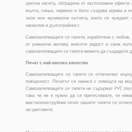
цветна касета, обградена от експлозивни ефекти 
жълто, синьо, червено и бяло създава игрива и е
зали или музикални кътчета, които се нуждаят 
нанасяне и дълготрайност.
Самозалепващите се тапети, изработени с любов, 
от уникални мотиви, внесете радост и свеж пол
самозалепващите се тапети можете да създадете до
Печат с най-високо качество
Самозалепващите се тапети се отпечатват върху
повърхност. Печатът се нанася с помощта на мо
Самозалепващите се тапети не съдържат PVC (пол
така че не е нужно да се притеснявате, че ням
мастиленоструйния печат нашите тапети се отлич
на цветовете.