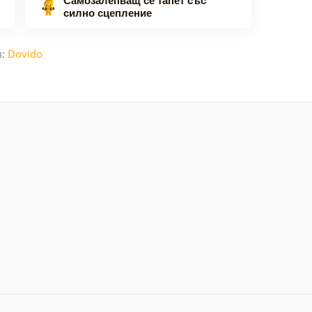
силно сцепление
л:
Dovido