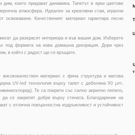
и дим, които придават динамика. Тапетът в ярки цветове
нергична атмосфера. Идеален за креативни стаи, игрални
от освежаване. Качественият материал гарантира лесно
Т
могат да разкрасят интериора и във вашия дом. Изберете
ъх под формата на нова домашна декорация. Дори чрез
м, в който с радост ще се връщате.
т
 висококачествен материал с фина структура и матова
дерна UV-led технология върху тапет с дебелина 90 µm.
ивинилхлорид). Те са покрити със силно акрилно лепило,
а да се закрепят добре върху стената. Благодарение на
ават с отлична повърхностна издръжливост и устойчивост