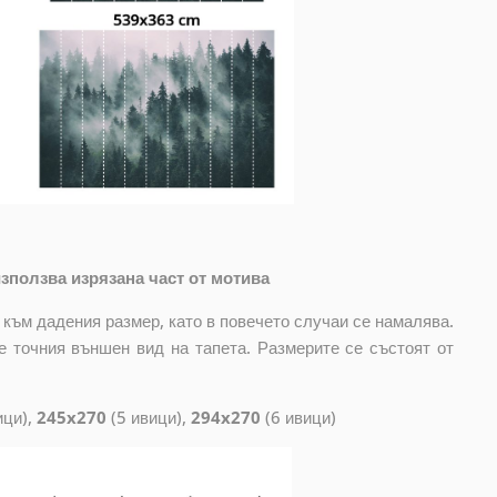
зползва изрязана част от мотива
 към дадения размер, като в повечето случаи се намалява.
е точния външен вид на тапета. Размерите се състоят от
ици),
245x270
(5 ивици),
294x270
(6 ивици)