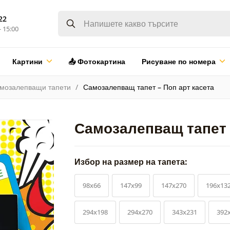
22
- 15:00
Картини
📤 Фотокартина
Рисуване по номера
мозалепващи тапети
Самозалепващ тапет – Поп арт касета
Самозалепващ тапет 
Избор на размер на тапета:
98x66
147x99
147x270
196x13
294x198
294x270
343x231
392