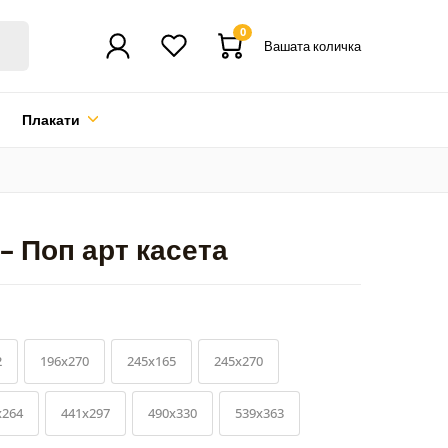
0
Вашата количка
Плакати
– Поп арт касета
2
196x270
245x165
245x270
x264
441x297
490x330
539x363