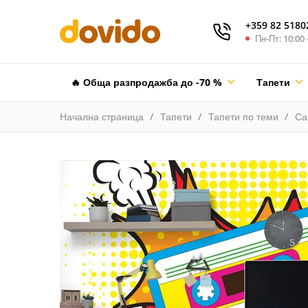
+359 82 5180
Пн-Пт: 10:00 
🔥 Обща разпродажба до -70 %
Тапети
Начална страница
Тапети
Тапети по теми
Са