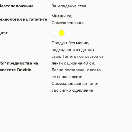
Местоположение
За младежка стая
Миещи се
,
ехнология на тапетите
Самозалепващи
Цвят
Продукт без мирис,
подходящ и за детска
стая
,
Тапетът се състои от
USP предимства на
ленти с ширина 49 см
,
апетите Dovido
Лесно поставяне, с което
се справя всеки
,
Самозалепващ се тапет
със силно сцепление