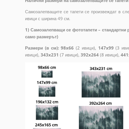
Налични размери на самозалепващите се тапети 
Самозалепващите се тапети се произвеждат в сле
ивици с ширина 49 см.
1) Самозалепващи се фототапети – стандартни р
само размерът)
Размери (в см): 98x66
(2 ивици),
147x99
(3 иви
ивици),
343x231
(7 ивици),
392x264
(8 ивици),
441