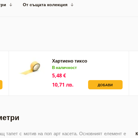
три
От същата колекция
Хартиено тиксо
В наличност
5,48 €
10,71 лв.
ДОБАВИ
метри
щ тапет с мотив на поп арт касета. Основният елемент е