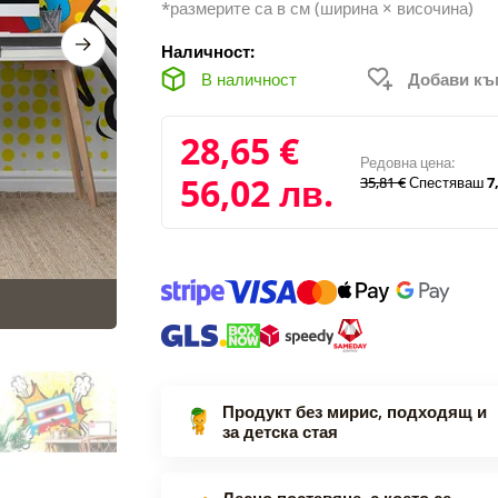
*размерите са в см (ширина × височина)
Наличност:
В наличност
Добави к
28,65 €
Редовна цена:
56,02 лв.
35,81 €
Спестяваш
7,
Продукт без мирис, подходящ и
за детска стая
Лесно поставяне, с което се