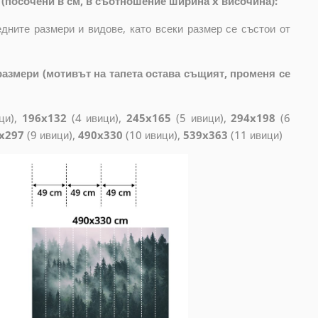
(посочени в см, в съотношение ширина x височина):
дните размери и видове, като всеки размер се състои от
азмери (мотивът на тапета остава същият, променя се
ци),
196x132
(4 ивици),
245x165
(5 ивици),
294x198
(6
x297
(9 ивици),
490x330
(10 ивици),
539x363
(11 ивици)