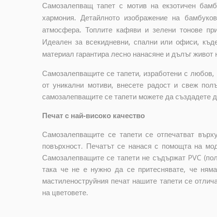
Самозалепващ тапет с мотив на екзотичен бамб
хармония. Детайлното изображение на бамбуко
атмосфера. Топлите кафяви и зелени тонове при
Идеален за всекидневни, спални или офиси, къд
материал гарантира лесно нанасяне и дълъг живот н
Самозалепващите се тапети, изработени с любов, 
от уникални мотиви, внесете радост и свеж пол
самозалепващите се тапети можете да създадете до
Печат с най-високо качество
Самозалепващите се тапети се отпечатват върху
повърхност. Печатът се нанася с помощта на мо
Самозалепващите се тапети не съдържат PVC (пол
така че не е нужно да се притеснявате, че ням
мастиленоструйния печат нашите тапети се отлич
на цветовете.