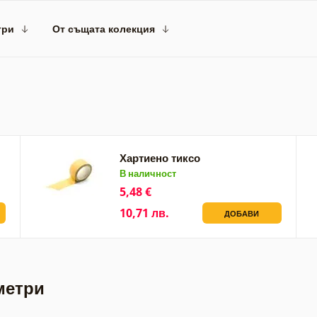
три
От същата колекция
Хартиено тиксо
В наличност
5,48 €
10,71 лв.
ДОБАВИ
метри