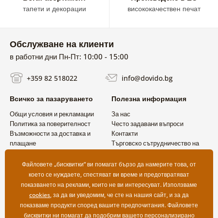
тапети и декорации
висококачествен печат
Обслужване на клиенти
в работни дни Пн-Пт: 10:00 - 15:00
+359 82 518022
info@dovido.bg
Всичко за пазаруването
Полезна информация
Общи условия и рекламации
За нас
Политика за поверителност
Често задавани въпроси
Възможности за доставка и
Контакти
плащане
Търговско сътрудничество на
Връщане на продукт
едро
Файловете „бисквитки“ ви помагат бързо да намерите това, от
което се нуждаете, спестяват ви време и предотвратяват
показването на реклами, които не ви интересуват. Използваме
cookies
, за да ви уведомим, че сте на нашия сайт, и за да
показваме продукти според вашите предпочитания. Файловете
бисквитки ни помагат да подобрим вашето персонализирано