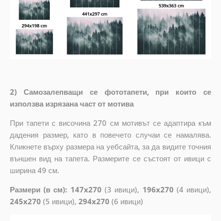
2) Самозалепващи се фототапети, при които се
използва изрязана част от мотива
При тапети с височина 270 см мотивът се адаптира към
дадения размер, като в повечето случаи се намалява.
Кликнете върху размера на уебсайта, за да видите точния
външен вид на тапета. Размерите се състоят от ивици с
ширина 49 см.
Размери (в см): 147x270
(3 ивици),
196x270
(4 ивици),
245x270
(5 ивици),
294x270
(6 ивици)