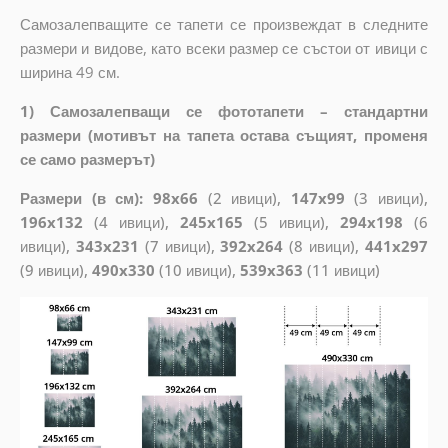
Самозалепващите се тапети се произвеждат в следните
размери и видове, като всеки размер се състои от ивици с
ширина 49 см.
1) Самозалепващи се фототапети – стандартни
размери (мотивът на тапета остава същият, променя
се само размерът)
Размери (в см): 98x66
(2 ивици),
147x99
(3 ивици),
196x132
(4 ивици),
245x165
(5 ивици),
294x198
(6
ивици),
343x231
(7 ивици),
392x264
(8 ивици),
441x297
(9 ивици),
490x330
(10 ивици),
539x363
(11 ивици)