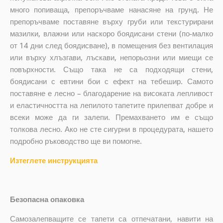
много попиваща, препоръчваме нанасяне на грунд. Не
препоръчваме поставяне върху груби или текстурирани
мазилки, влажни или наскоро боядисани стени (по-малко
от 14 дни след боядисване), в помещения без вентилация
или върху хлъзгави, лъскави, непорьозни или миещи се
повърхности. Също така не са подходящи стени,
боядисани с евтини бои с ефект на тебешир. Самото
поставяне е лесно – благодарение на високата лепливост
и еластичността на лепилото тапетите прилепват добре и
всеки може да ги залепи. Премахването им е също
толкова лесно. Ако не сте сигурни в процедурата, нашето
подробно ръководство ще ви помогне.
Изтеглете инструкцията
Безопасна опаковка
Самозалепващите се тапети са отпечатани, навити на