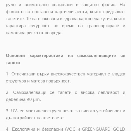
руло и внимателно опаковани в защитно фолио. На
фолиото са поставени хартиени ленти, които придържат
тапетите. Те са опаковани в здрава картонена кутия, която
гарантира сигурност по време на транспортиране и
намалява риска от повреда.
Основни характеристики на самозалепващите се
тапети
1.
Отпечатани върху висококачествен материал с гладка
структура и матова повърхност.
2.
Самозалепващи се тапети с висока лепливост и
дебелина 90 µm.
3.
UV-led мастиленоструен печат за висока устойчивост и
дълготрайност на цветовете.
4.
Екологични и безопасни (VOC и GREENGUARD GOLD