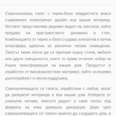
Самозалепващ тапет с черно-бели квадратчета внася
съвременен геометричен дизайн във вашия интериор.
Мотивът представлява редовен модел на хексагон, който
придава на пространството динамика и стил.
Комбинацията от черно и бяло създава елегантна и вечна
атмосфера, идеална за различни типове помещения.
Тапетът може лесно да се приложи върху стени, мебели
или други повърхности, което го прави отличен избор за
бърза трансформация на вашия дом. Продуктът е
изработен от висококачествен материал, който осигурява
дълготрайност и лесна поддръжка.
Самозалепващите се тапети, изработени с любов, могат
да разкрасят интериора и във вашия дом. Изберете от
уникални мотиви, внесете радост и свеж полъх под
формата на нова домашна декорация. Дори чрез
самозалепващите се тапети можете да създадете дом, в