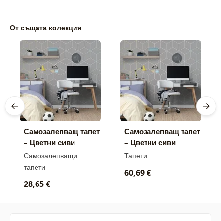
От същата колекция
Самозалепващ тапет
Самозалепващ тапет
– Цветни сиви
– Цветни сиви
кубчета
кубчета
Самозалепващи
Тапети
тапети
60,69 €
28,65 €