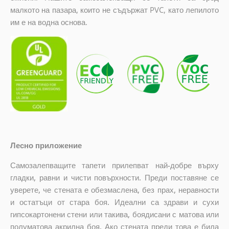
малкото на пазара, които не съдържат PVC, като лепилото
им е на водна основа.
Лесно приложение
Самозалепващите тапети прилепват най-добре върху
гладки, равни и чисти повърхности. Преди поставяне се
уверете, че стената е обезмаслена, без прах, неравности
и остатъци от стара боя. Идеални са здрави и сухи
гипсокартонени стени или такива, боядисани с матова или
полуматова акрилна боя. Ако стената преди това е била