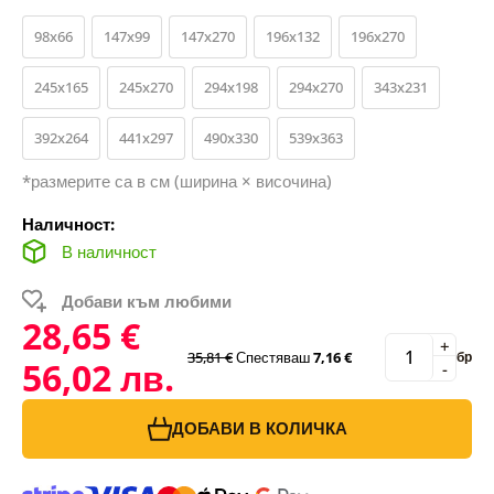
98x66
147x99
147x270
196x132
196x270
245x165
245x270
294x198
294x270
343x231
392x264
441x297
490x330
539x363
*размерите са в см (ширина × височина)
Наличност:
В наличност
Добави към любими
28,65 €
+
35,81 €
Спестяваш
7,16 €
бр
56,02 лв.
-
ДОБАВИ В КОЛИЧКА