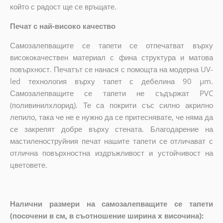
който с радост ще се връщате.
Печат с най-високо качество
Самозалепващите се тапети се отпечатват върху
висококачествен материал с фина структура и матова
повърхност. Печатът се нанася с помощта на модерна UV-
led технология върху тапет с дебелина 90 µm.
Самозалепващите се тапети не съдържат PVC
(поливинилхлорид). Те са покрити със силно акрилно
лепило, така че не е нужно да се притеснявате, че няма да
се закрепят добре върху стената. Благодарение на
мастиленоструйния печат нашите тапети се отличават с
отлична повърхностна издръжливост и устойчивост на
цветовете.
Налични размери на самозалепващите се тапети
(посочени в см, в съотношение ширина x височина):