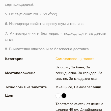
сертифицирани).
5.
Не съдържат PVC (PVC-free).
6.
Изолиращи свойства срещу шум и топлина.
7.
Антиалергични и без мирис – подходящи и за детски
стаи.
8.
Внимателно опаковани за безопасна доставка.
Категории
Самозалепващи тапети
За офис
,
За баня
,
За
Местоположение
всекидневна
,
За коридор
,
За
спалня
,
За младежка стая
Технология на тапетите
Миещи се
,
Самозалепващи
Цвят
Тапетът се състои от ленти с
ширина 49 см
,
Дизайнирани