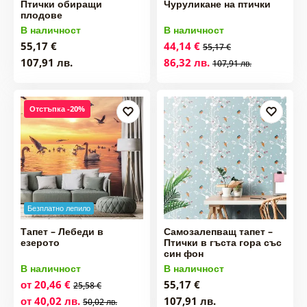
Птички обиращи
Чуруликане на птички
плодове
В наличност
В наличност
55,17 €
44,14 €
55,17 €
107,91 лв.
86,32 лв.
107,91 лв.
Отстъпка -20%
Безплатно лепило
Тапет – Лебеди в
Самозалепващ тапет –
езерото
Птички в гъста гора със
син фон
В наличност
В наличност
от 20,46 €
55,17 €
25,58 €
от 40,02 лв.
107,91 лв.
50,02 лв.