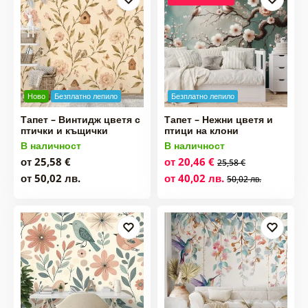
Ново
Безплатно лепило
Безплатно лепило
Тапет – Винтидж цветя с
Тапет – Нежни цветя и
птички и къщички
птици на клони
В наличност
В наличност
от 25,58 €
от 20,46 €
25,58 €
от 50,02 лв.
от 40,02 лв.
50,02 лв.