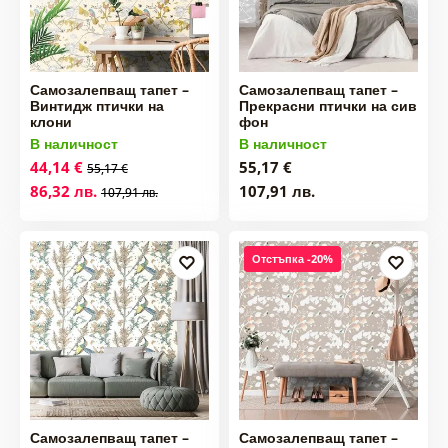
Самозалепващ тапет –
Самозалепващ тапет –
Винтидж птички на
Прекрасни птички на сив
клони
фон
В наличност
В наличност
44,14 €
55,17 €
55,17 €
86,32 лв.
107,91 лв.
107,91 лв.
Отстъпка -20%
Самозалепващ тапет –
Самозалепващ тапет –