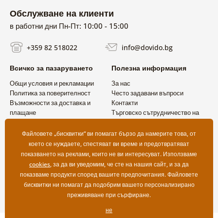
Обслужване на клиенти
в работни дни Пн-Пт: 10:00 - 15:00
+359 82 518022
info@dovido.bg
Всичко за пазаруването
Полезна информация
Общи условия и рекламации
За нас
Политика за поверителност
Често задавани въпроси
Възможности за доставка и
Контакти
плащане
Търговско сътрудничество на
Връщане на продукт
едро
Файловете „бисквитки“ ви помагат бързо да намерите това, от
което се нуждаете, спестяват ви време и предотвратяват
показването на реклами, които не ви интересуват. Използваме
cookies
, за да ви уведомим, че сте на нашия сайт, и за да
показваме продукти според вашите предпочитания. Файловете
бисквитки ни помагат да подобрим вашето персонализирано
преживяване при сърфиране.
не