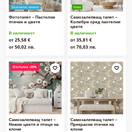
Безплатно лепило
Ново
Фототапет – Пастелни
Самозалепващ тапет –
птички и цветя
Колибри сред пастелни
цветя
В наличност
В наличност
от 25,58 €
от 35,81 €
от 50,02 лв.
от 70,03 лв.
Отстъпка -20%
Самозалепващ тапет –
Самозалепващ тапет –
Нежни цветя и птици на
Прекрасни птички на
клони
клони