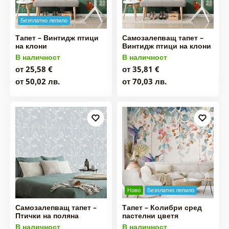
Безплатно лепило
Тапет – Винтидж птици
Самозалепващ тапет –
на клони
Винтидж птици на клони
В наличност
В наличност
от 25,58 €
от 35,81 €
от 50,02 лв.
от 70,03 лв.
Ново
Безплатно лепило
Самозалепващ тапет –
Тапет – Колибри сред
Птички на поляна
пастелни цветя
В наличност
В наличност