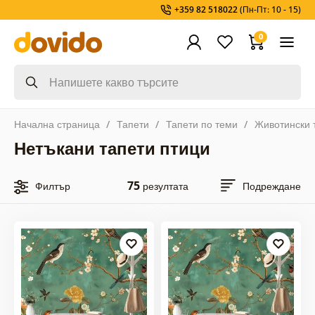
+359 82 518022
(Пн-Пт: 10 - 15)
0
Начална страница
Тапети
Тапети по теми
Животински 
Нетъкани тапети птици
75
Филтър
резултата
Подреждане